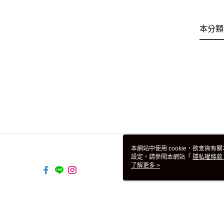
本分類
本網站中使用 cookie，欲查詢有關
設定，請參閱本網站「
隱私權條款
使用 cookie。
了解更多 >