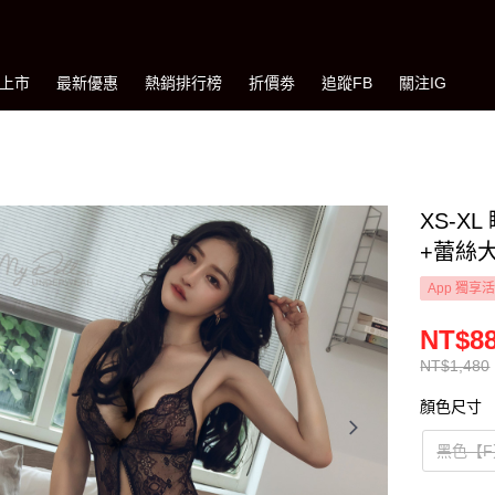
上市
最新優惠
熱銷排行榜
折價劵
追蹤FB
關注IG
XS-
+蕾絲大
App 獨享
NT$8
NT$1,480
顏色尺寸
黑色【F