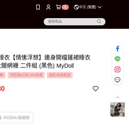
0
中文 (繁體)
XL 睡衣【情愫浮想】連身開檔蓬裙睡衣
腿網襪 二件組 (黑色) MyDoll
活動
宅配滿NT$6,000免運
國家/地區配送
80
】XS到XL號適穿