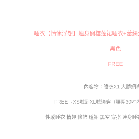
萊爾富取
※ 交易是
是否繳費成
每筆NT$1
付客戶支
付款後萊
【注意事
每筆NT$1
睡衣【情愫浮想】連身開檔蓬裙睡衣+蕾絲大腿
１．透過由
交易，需
7-11取貨
求債權轉
黑色
２．關於
每筆NT$8
https://aft
３．未成
付款後7-1
FREE
「AFTE
每筆NT$8
任。
４．使用「
宅配
即時審查
內容物：睡衣X1 大腿網襪
結果請求
每筆NT$8
５．嚴禁
形，恩沛
FREE→XS號到XL號適穿（腰圍30吋
貨到付款(
動。
每筆NT$1
性感睡衣 情趣 修飾 蓬裙 簍空 穿搭 連身睡
國家/地區