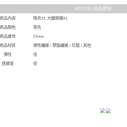
MYDOLL商品資訊
商品內容
睡衣X1 大腿網襪X1
商品顏色
黑色
商品產地
China
商品材質
彈性纖維 / 聚酯纖維 / 尼龍 / 其他
彈性
佳
透膚度
佳