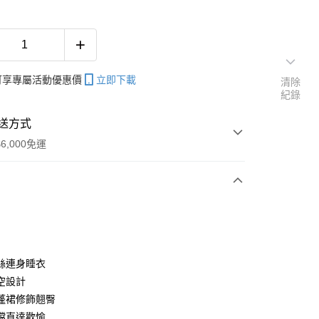
帳可享專屬活動優惠價
立即下載
清除
紀錄
送方式
6,000免運
次付款
期付款
0 利率 每期
NT$293
21家銀行
絲連身睡衣
庫商業銀行
第一商業銀行
空設計
付款
業銀行
彰化商業銀行
蓬裙修飾翹臀
業儲蓄銀行
台北富邦商業銀行
檔直達歡愉