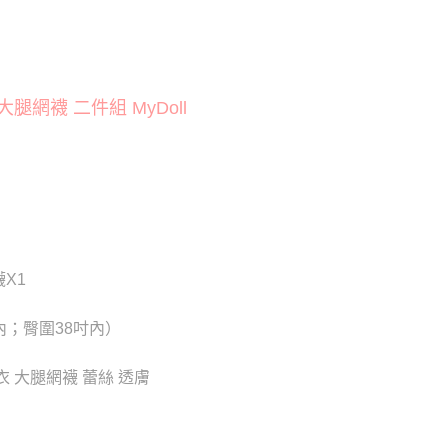
貨付款
否成功請以「AFTEE先享後付 」之結帳頁面顯示為準，若有關於
功／繳費後需取消欲退款等相關疑問，請聯繫「AFTEE先享後
20
援中心」
https://netprotections.freshdesk.com/support/home
爾富取貨
項】
20
網襪 二件組 MyDoll
恩沛科技股份有限公司提供之「AFTEE先享後付」服務完成之
依本服務之必要範圍內提供個人資料，並將交易相關給付款項請
付款
讓予恩沛科技股份有限公司。
個人資料處理事宜，請瀏覽以下網址：
0
ee.tw/terms/#terms3
年的使用者請事先徵得法定代理人或監護人之同意方可使用
1取貨
E先享後付」，若未經同意申辦者引起之損失，本公司不負相關責
0
AFTEE先享後付」時，將依據個別帳號之用戶狀況，依本公司
核予不同之上限額度；若仍有額度不足之情形，本公司將視審查
X1
用戶進行身份認證。
0，滿NT$6,000(含以上)免運費
一人註冊多個帳號或使用他人資訊註冊。若發現惡意使用之情
科技股份有限公司將有權停止該用戶之使用額度並採取法律行
內；臀圍38吋內）
新竹貨運)
20
衣 大腿網襪 蕾絲 透膚
配送
查看運費