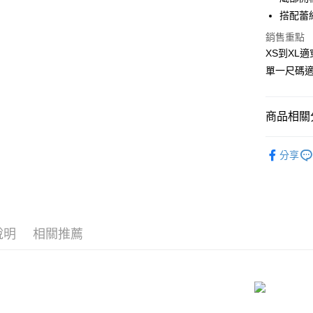
國泰世
搭配蕾
Apple Pay
臺灣中
匯豐（
銷售重點
街口支付
聯邦商
XS到XL適
元大商
悠遊付
單一尺碼
玉山商
台新國
AFTEE先
台灣樂
相關說明
商品相關分
【關於「A
ATM付款
AFTEE
性感薄紗睡衣
便利好安
分享
貨到付款
１．簡單
📏依尺寸選
２．便利
３．安心
📏依尺寸選
運送方式
📏依尺寸選
【「AFT
１．於結帳
全家取貨
說明
相關推薦
📏依尺寸選
付」結帳
每筆NT$8
２．訂單
❤️ 閨房
３．收到繳
／ATM／
付款後全
連身款式睡衣
※ 請注意
每筆NT$8
絡購買商品
先享後付