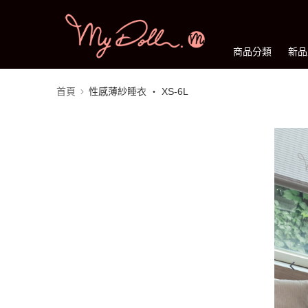
商品分類
新品
首頁
性感薄紗睡衣 ‧ XS-6L