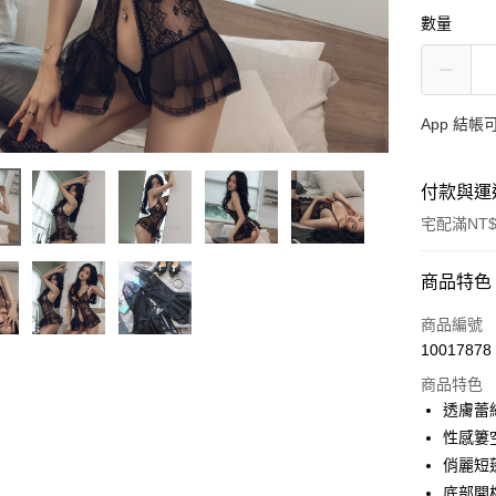
數量
App 結
付款與運
宅配滿NT$
付款方式
商品特色
信用卡一
商品編號
10017878
信用卡分
商品特色
3 期 
透膚蕾
合作金
性感簍
超商取貨
華南商
俏麗短
LINE Pay
上海商
底部開