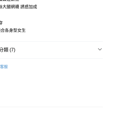
華商業銀行
兆豐國際商業銀行
絲大腿網襪 誘惑加成
小企業銀行
台中商業銀行
台灣）商業銀行
華泰商業銀行
業銀行
遠東國際商業銀行
穿
業銀行
永豐商業銀行
適合各身型女生
業銀行
星展（台灣）商業銀行
際商業銀行
中國信託商業銀行
享後付
天信用卡公司
類 (7)
FTEE先享後付」】
先享後付是「在收到商品之後才付款」的支付方式。 讓您購物簡單
 ‧ XS-6L
心！
客服
：不需註冊會員、不需綁卡、不需儲值。
睡衣 ‧ XS-6L
XS-S
：只要手機號碼，簡訊認證，即可結帳。
：先確認商品／服務後，再付款。
睡衣 ‧ XS-6L
M
睡衣 ‧ XS-6L
EE先享後付」結帳流程】
L
方式選擇「AFTEE先享後付」後，將跳轉至「AFTEE先享後
付款
睡衣 ‧ XS-6L
XL
頁面，進行簡訊認證並確認金額後，即可完成結帳。
0
成立數日內，您將收到繳費通知簡訊。
挑逗愛愛系列
直達歡愉開襠款
費通知簡訊後14天內，點擊此簡訊中的連結，可透過四大超商
網路銀行／等多元方式進行付款，方視為交易完成。
家取貨
 ‧ XS-6L
：結帳手續完成當下不需立刻繳費，但若您需要取消訂單，請聯
0
的店家。未經商家同意取消之訂單仍視為有效，需透過AFTEE
繳納相關費用。