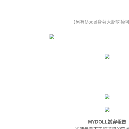
【另有Model身著大腿網襪
MYDOLL試穿報告