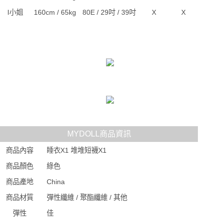
I小姐
160cm / 65kg
80E / 29吋 / 39吋
X
X
MYDOLL商品資訊
商品內容
睡衣X1 堆堆短襪X1
商品顏色
綠色
商品產地
China
商品材質
彈性纖維 / 聚酯纖維 / 其他
彈性
佳