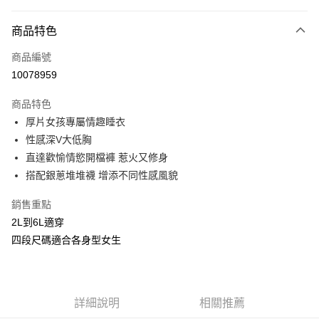
付款方式
商品特色
信用卡一次付款
商品編號
信用卡分期付款
10078959
3 期 0 利率 每期
NT$293
21家銀行
商品特色
合作金庫商業銀行
第一商業銀行
超商取貨付款
厚片女孩專屬情趣睡衣
華南商業銀行
彰化商業銀行
性感深V大低胸
LINE Pay
上海商業儲蓄銀行
台北富邦商業銀行
國泰世華商業銀行
兆豐國際商業銀行
直達歡愉情慾開檔褲 惹火又修身
Apple Pay
臺灣中小企業銀行
台中商業銀行
搭配銀蔥堆堆襪 增添不同性感風貌
匯豐（台灣）商業銀行
華泰商業銀行
街口支付
聯邦商業銀行
遠東國際商業銀行
銷售重點
元大商業銀行
永豐商業銀行
悠遊付
2L到6L適穿
玉山商業銀行
星展（台灣）商業銀行
四段尺碼適合各身型女生
台新國際商業銀行
中國信託商業銀行
AFTEE先享後付
台灣樂天信用卡公司
相關說明
【關於「AFTEE先享後付」】
ATM付款
AFTEE先享後付是「在收到商品之後才付款」的支付方式。 讓您購物簡單
詳細說明
相關推薦
便利好安心！
貨到付款