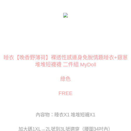
１．簡單：不需註冊會員、不需綁卡、不需儲值。
２．便利：只要手機號碼，簡訊認證，即可結帳。
３．安心：先確認商品／服務後，再付款。
運送方式
【「AFTEE先享後付」結帳流程】
全家取貨付款
１．於結帳方式選擇「AFTEE先享後付」後，將跳轉至「AFTEE先享後付」
每筆NT$80
結帳頁面，進行簡訊認證並確認金額後，即可完成結帳。
２．訂單成立數日內，您將收到繳費通知簡訊。
付款後全家取貨
３．收到繳費通知簡訊後14天內，點擊此簡訊中的連結，可透過四大超商／
ATM／網路銀行／等多元方式進行付款，方視為交易完成。
每筆NT$80
※ 請注意：結帳手續完成當下不需立刻繳費，但若您需要取消訂單，請聯絡
睡衣【晚香野薄荷】裸透性感連身免脫情趣睡衣+銀蔥
購買商品的店家。未經商家同意取消之訂單仍視為有效，需透過AFTEE先享
萊爾富取貨付款
後付繳納相關費用。
堆堆短襪襪 二件組 MyDoll
每筆NT$120
※ 交易是否成功請以「AFTEE先享後付 」之結帳頁面顯示為準，若有關於
是否繳費成功／繳費後需取消欲退款等相關疑問，請聯繫「AFTEE先享後付
綠色
客戶支援中心」
https://netprotections.freshdesk.com/support/home
付款後萊爾富取貨
每筆NT$120
【注意事項】
FREE
１．透過由恩沛科技股份有限公司提供之「AFTEE先享後付」服務完成之交
7-11取貨付款
易，需依本服務之必要範圍內提供個人資料，並將交易相關給付款項請求債
權轉讓予恩沛科技股份有限公司。
每筆NT$80
２．關於個人資料處理事宜，請瀏覽以下網址：
內容物：睡衣X1 堆堆短襪X1
https://aftee.tw/terms/#terms3
付款後7-11取貨
３．未成年的使用者請事先徵得法定代理人或監護人之同意方可使用
每筆NT$80
「AFTEE先享後付」，若未經同意申辦者引起之損失，本公司不負相關責
加大碼1XL→2L號到3L號適穿（腰圍34吋內）