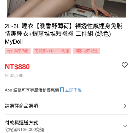
2L-6L 睡衣【晚香野薄荷】裸透性感連身免脫
情趣睡衣+銀蔥堆堆短襪襪 二件組 (綠色)
MyDoll
App 獨享活動
宅配滿NT$6,000免運
國家/地區配送
NT$880
NT$1,280
App 結帳可享專屬活動優惠價
立即下載
請選擇商品選項
付款與運送方式
宅配滿NT$6,000免運