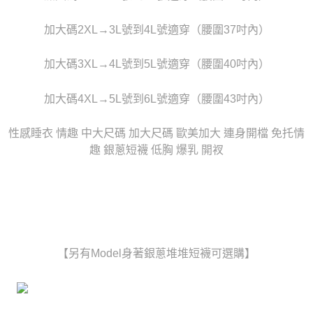
任。
宅配
４．使用「AFTEE先享後付」時，將依據個別帳號之用戶狀況，依本公司即
時審查核予不同之上限額度；若仍有額度不足之情形，本公司將視審查結果
加大碼2XL→3L號到4L號適穿（腰圍37吋內）
每筆NT$80，滿NT$6,000(含以上)免運費
請求用戶進行身份認證。
５．嚴禁一人註冊多個帳號或使用他人資訊註冊。若發現惡意使用之情形，
貨到付款(新竹貨運)
加大碼3XL→4L號到5L號適穿（腰圍40吋內）
恩沛科技股份有限公司將有權停止該用戶之使用額度並採取法律行動。
每筆NT$120
加大碼4XL→5L號到6L號適穿（腰圍43吋內）
國家/地區配送
查看運費
性感睡衣 情趣 中大尺碼 加大尺碼 歐美加大 連身開檔 免托情
趣 銀蔥短襪 低胸 爆乳 開衩
【另有Model身著銀蔥堆堆短襪可選購】