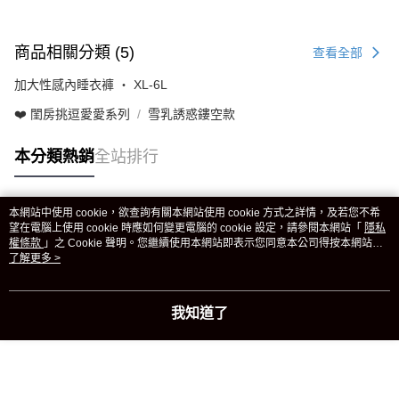
商品相關分類 (5)
查看全部
加大性感內睡衣褲 ‧ XL-6L
❤️ 閨房挑逗愛愛系列
雪乳誘惑鏤空款
本分類熱銷
全站排行
本網站中使用 cookie，欲查詢有關本網站使用 cookie 方式之詳情，及若您不希
熱門標籤
望在電腦上使用 cookie 時應如何變更電腦的 cookie 設定，請參閱本網站「
隱私
權條款
」之 Cookie 聲明。您繼續使用本網站即表示您同意本公司得按本網站使
用條款之 Cookie 聲明使用 cookie。
了解更多 >
我知道了