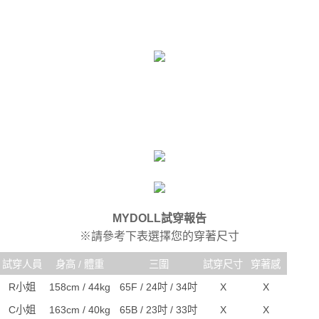
MYDOLL試穿報告
※請參考下表選擇您的穿著尺寸
試穿人員
身高 / 體重
三圍
試穿尺寸
穿著感
R小姐
158cm / 44kg
65F / 24吋 / 34吋
X
X
C小姐
163cm / 40kg
65B / 23吋 / 33吋
X
X