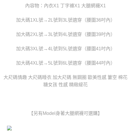
任。
宅配
內容物：內衣X1 丁字褲X1 大腿網襪X1
４．使用「AFTEE先享後付」時，將依據個別帳號之用戶狀況，依本公司即
時審查核予不同之上限額度；若仍有額度不足之情形，本公司將視審查結果
每筆NT$80，滿NT$6,000(含以上)免運費
請求用戶進行身份認證。
加大碼1XL號→2L號到3L號適穿（腰圍36吋內）
５．嚴禁一人註冊多個帳號或使用他人資訊註冊。若發現惡意使用之情形，
貨到付款(新竹貨運)
恩沛科技股份有限公司將有權停止該用戶之使用額度並採取法律行動。
每筆NT$120
加大碼2XL號→3L號到4L號適穿（腰圍39吋內）
國家/地區配送
查看運費
加大碼3XL號→4L號到5L號適穿（腰圍41吋內）
加大碼4XL號→5L號到6L號適穿（腰圍44吋內）
大尺碼情趣 大尺碼睡衣 加大尺碼 無鋼圈 歐美性感 簍空 棉花
糖女孩 性感 精緻緹花
【另有Model身著大腿網襪可選購】