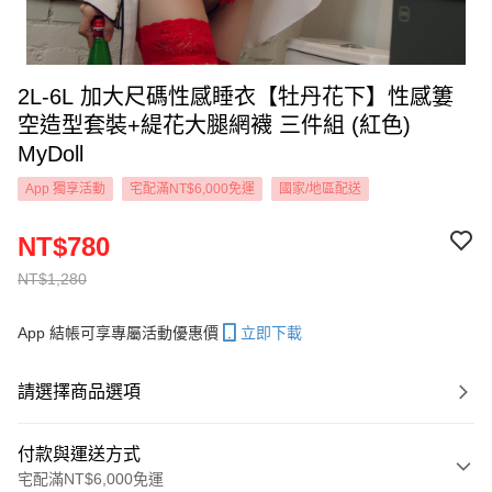
2L-6L 加大尺碼性感睡衣【牡丹花下】性感簍
空造型套裝+緹花大腿網襪 三件組 (紅色)
MyDoll
App 獨享活動
宅配滿NT$6,000免運
國家/地區配送
NT$780
NT$1,280
App 結帳可享專屬活動優惠價
立即下載
請選擇商品選項
付款與運送方式
宅配滿NT$6,000免運