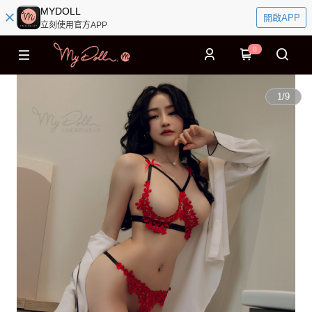
MYDOLL
開啟APP
立刻使用官方APP
0
1
/
9