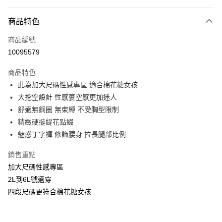
付款方式
商品特色
信用卡一次付款
商品編號
信用卡分期付款
10095579
3 期 0 利率 每期
NT$260
21家銀行
商品特色
合作金庫商業銀行
第一商業銀行
超商取貨付款
此為加大尺碼性感專區 適合棉花糖女孩
華南商業銀行
彰化商業銀行
大挖空設計 性感簍空感更加迷人
LINE Pay
上海商業儲蓄銀行
台北富邦商業銀行
國泰世華商業銀行
兆豐國際商業銀行
舒適無鋼圈 無束縛 不受胸型限制
Apple Pay
臺灣中小企業銀行
台中商業銀行
精緻硬挺緹花點綴
匯豐（台灣）商業銀行
華泰商業銀行
魅惑丁字褲 修飾腰身 拉長腿部比例
街口支付
聯邦商業銀行
遠東國際商業銀行
元大商業銀行
永豐商業銀行
悠遊付
銷售重點
玉山商業銀行
星展（台灣）商業銀行
加大尺碼性感專區
台新國際商業銀行
中國信託商業銀行
AFTEE先享後付
2L到6L號適穿
台灣樂天信用卡公司
相關說明
四段尺碼更符合棉花糖女孩
【關於「AFTEE先享後付」】
ATM付款
AFTEE先享後付是「在收到商品之後才付款」的支付方式。 讓您購物簡單
便利好安心！
貨到付款