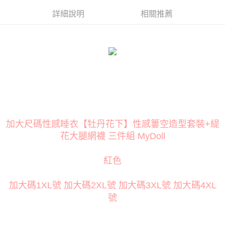
１．簡單：不需註冊會員、不需綁卡、不需儲值。
２．便利：只要手機號碼，簡訊認證，即可結帳。
詳細說明
相關推薦
３．安心：先確認商品／服務後，再付款。
運送方式
【「AFTEE先享後付」結帳流程】
全家取貨付款
１．於結帳方式選擇「AFTEE先享後付」後，將跳轉至「AFTEE先享後付」
每筆NT$80
結帳頁面，進行簡訊認證並確認金額後，即可完成結帳。
２．訂單成立數日內，您將收到繳費通知簡訊。
付款後全家取貨
３．收到繳費通知簡訊後14天內，點擊此簡訊中的連結，可透過四大超商／
ATM／網路銀行／等多元方式進行付款，方視為交易完成。
每筆NT$80
※ 請注意：結帳手續完成當下不需立刻繳費，但若您需要取消訂單，請聯絡
購買商品的店家。未經商家同意取消之訂單仍視為有效，需透過AFTEE先享
萊爾富取貨付款
後付繳納相關費用。
每筆NT$120
※ 交易是否成功請以「AFTEE先享後付 」之結帳頁面顯示為準，若有關於
加大尺碼性感睡衣【牡丹花下】性感簍空造型套裝+緹
是否繳費成功／繳費後需取消欲退款等相關疑問，請聯繫「AFTEE先享後付
花大腿網襪 三件組 MyDoll
客戶支援中心」
https://netprotections.freshdesk.com/support/home
付款後萊爾富取貨
每筆NT$120
【注意事項】
紅色
１．透過由恩沛科技股份有限公司提供之「AFTEE先享後付」服務完成之交
7-11取貨付款
易，需依本服務之必要範圍內提供個人資料，並將交易相關給付款項請求債
權轉讓予恩沛科技股份有限公司。
每筆NT$80
加大碼1XL號 加大碼2XL號 加大碼3XL號 加大碼4XL
２．關於個人資料處理事宜，請瀏覽以下網址：
號
https://aftee.tw/terms/#terms3
付款後7-11取貨
３．未成年的使用者請事先徵得法定代理人或監護人之同意方可使用
每筆NT$80
「AFTEE先享後付」，若未經同意申辦者引起之損失，本公司不負相關責