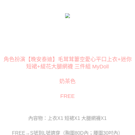
１．簡單：不需註冊會員、不需綁卡、不需儲值。
２．便利：只要手機號碼，簡訊認證，即可結帳。
３．安心：先確認商品／服務後，再付款。
運送方式
【「AFTEE先享後付」結帳流程】
全家取貨付款
１．於結帳方式選擇「AFTEE先享後付」後，將跳轉至「AFTEE先享後付」
每筆NT$80
結帳頁面，進行簡訊認證並確認金額後，即可完成結帳。
２．訂單成立數日內，您將收到繳費通知簡訊。
付款後全家取貨
３．收到繳費通知簡訊後14天內，點擊此簡訊中的連結，可透過四大超商／
ATM／網路銀行／等多元方式進行付款，方視為交易完成。
每筆NT$80
※ 請注意：結帳手續完成當下不需立刻繳費，但若您需要取消訂單，請聯絡
角色扮演【晚安泰迪】毛茸茸簍空愛心平口上衣+迷你
購買商品的店家。未經商家同意取消之訂單仍視為有效，需透過AFTEE先享
萊爾富取貨付款
後付繳納相關費用。
短裙+緹花大腿網襪 三件組 MyDoll
每筆NT$120
※ 交易是否成功請以「AFTEE先享後付 」之結帳頁面顯示為準，若有關於
是否繳費成功／繳費後需取消欲退款等相關疑問，請聯繫「AFTEE先享後付
奶茶色
客戶支援中心」
https://netprotections.freshdesk.com/support/home
付款後萊爾富取貨
每筆NT$120
【注意事項】
FREE
１．透過由恩沛科技股份有限公司提供之「AFTEE先享後付」服務完成之交
7-11取貨付款
易，需依本服務之必要範圍內提供個人資料，並將交易相關給付款項請求債
權轉讓予恩沛科技股份有限公司。
每筆NT$80
２．關於個人資料處理事宜，請瀏覽以下網址：
內容物：上衣X1 短裙X1 大腿網襪X1
https://aftee.tw/terms/#terms3
付款後7-11取貨
３．未成年的使用者請事先徵得法定代理人或監護人之同意方可使用
每筆NT$80
「AFTEE先享後付」，若未經同意申辦者引起之損失，本公司不負相關責
FREE→S號到L號適穿（胸圍80D內；腰圍30吋內）