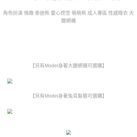
任。
宅配
４．使用「AFTEE先享後付」時，將依據個別帳號之用戶狀況，依本公司即
時審查核予不同之上限額度；若仍有額度不足之情形，本公司將視審查結果
角色扮演 情趣 泰迪熊 愛心挖空 萌萌熊 成人專區 性感睡衣 大
每筆NT$80，滿NT$6,000(含以上)免運費
請求用戶進行身份認證。
腿網襪
５．嚴禁一人註冊多個帳號或使用他人資訊註冊。若發現惡意使用之情形，
貨到付款(新竹貨運)
恩沛科技股份有限公司將有權停止該用戶之使用額度並採取法律行動。
每筆NT$120
國家/地區配送
查看運費
【另有Model身著大腿網襪可選購】
【另有Model身著兔耳髮箍可選購】