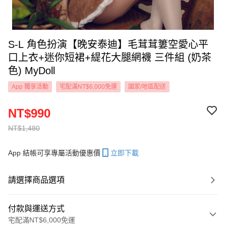
S-L 角色扮演【晚安泰迪】毛茸茸簍空愛心平
口上衣+迷你短裙+緹花大腿網襪 三件組 (奶茶
色) MyDoll
App 獨享活動
宅配滿NT$6,000免運
國家/地區配送
NT$990
NT$1,480
App 結帳可享專屬活動優惠價
立即下載
請選擇商品選項
付款與運送方式
宅配滿NT$6,000免運