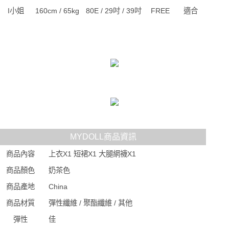
I小姐
160cm / 65kg
80E / 29吋 / 39吋
FREE
適合
MYDOLL商品資訊
商品內容
上衣X1 短裙X1 大腿網襪X1
商品顏色
奶茶色
商品產地
China
商品材質
彈性纖維 / 聚酯纖維 / 其他
彈性
佳