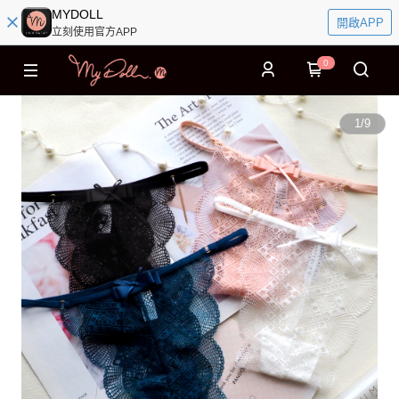
MYDOLL
開啟APP
立刻使用官方APP
0
1
/
9