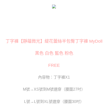
１．簡單：不需註冊會員、不需綁卡、不需儲值。
２．便利：只要手機號碼，簡訊認證，即可結帳。
３．安心：先確認商品／服務後，再付款。
運送方式
【「AFTEE先享後付」結帳流程】
全家取貨付款
１．於結帳方式選擇「AFTEE先享後付」後，將跳轉至「AFTEE先享後付」
每筆NT$80
結帳頁面，進行簡訊認證並確認金額後，即可完成結帳。
２．訂單成立數日內，您將收到繳費通知簡訊。
付款後全家取貨
３．收到繳費通知簡訊後14天內，點擊此簡訊中的連結，可透過四大超商／
ATM／網路銀行／等多元方式進行付款，方視為交易完成。
丁字褲【靜蘊微光】緹花蕾絲半包臀丁字褲 MyDoll
每筆NT$80
※ 請注意：結帳手續完成當下不需立刻繳費，但若您需要取消訂單，請聯絡
購買商品的店家。未經商家同意取消之訂單仍視為有效，需透過AFTEE先享
萊爾富取貨付款
後付繳納相關費用。
黑色 白色 藍色 粉色
每筆NT$120
※ 交易是否成功請以「AFTEE先享後付 」之結帳頁面顯示為準，若有關於
是否繳費成功／繳費後需取消欲退款等相關疑問，請聯繫「AFTEE先享後付
FREE
客戶支援中心」
https://netprotections.freshdesk.com/support/home
付款後萊爾富取貨
每筆NT$120
【注意事項】
內容物：丁字褲X1
１．透過由恩沛科技股份有限公司提供之「AFTEE先享後付」服務完成之交
7-11取貨付款
易，需依本服務之必要範圍內提供個人資料，並將交易相關給付款項請求債
權轉讓予恩沛科技股份有限公司。
每筆NT$80
M號→XS號到M號適穿（腰圍27吋）
２．關於個人資料處理事宜，請瀏覽以下網址：
https://aftee.tw/terms/#terms3
付款後7-11取貨
３．未成年的使用者請事先徵得法定代理人或監護人之同意方可使用
L號→L號到XL號適穿（腰圍30吋）
每筆NT$80
「AFTEE先享後付」，若未經同意申辦者引起之損失，本公司不負相關責