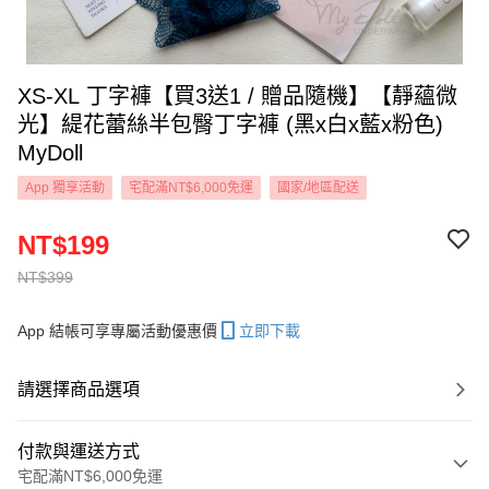
XS-XL 丁字褲【買3送1 / 贈品隨機】【靜蘊微
光】緹花蕾絲半包臀丁字褲 (黑x白x藍x粉色)
MyDoll
App 獨享活動
宅配滿NT$6,000免運
國家/地區配送
NT$199
NT$399
App 結帳可享專屬活動優惠價
立即下載
請選擇商品選項
付款與運送方式
宅配滿NT$6,000免運