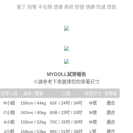
任。
宅配
４．使用「AFTEE先享後付」時，將依據個別帳號之用戶狀況，依本公司即
寬丁 削臀 半包臀 透膚 高衩 舒適 情趣 性感 透氣
時審查核予不同之上限額度；若仍有額度不足之情形，本公司將視審查結果
每筆NT$80，滿NT$6,000(含以上)免運費
請求用戶進行身份認證。
５．嚴禁一人註冊多個帳號或使用他人資訊註冊。若發現惡意使用之情形，
貨到付款(新竹貨運)
恩沛科技股份有限公司將有權停止該用戶之使用額度並採取法律行動。
每筆NT$120
國家/地區配送
查看運費
MYDOLL試穿報告
※請參考下表選擇您的穿著尺寸
試穿人員
身高 / 體重
三圍
試穿尺寸
穿著感
R小姐
158cm / 44kg
65F / 24吋 / 34吋
M號
適合
C小姐
163cm / 40kg
65B / 23吋 / 33吋
M號
適合
A小姐
159cm / 52kg
70C / 25吋 / 36吋
M號
適合
J小姐
158cm / 53kg
80C / 31吋 / 36吋
L號
適合