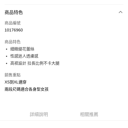
付款方式
商品特色
信用卡一次付款
商品編號
信用卡分期付款
10176960
3 期 0 利率 每期
NT$66
21家銀行
商品特色
合作金庫商業銀行
第一商業銀行
超商取貨付款
細緻緹花蕾絲
華南商業銀行
彰化商業銀行
性感迷人透膚感
LINE Pay
上海商業儲蓄銀行
台北富邦商業銀行
國泰世華商業銀行
兆豐國際商業銀行
高衩設計 拉長比例不卡大腿
Apple Pay
臺灣中小企業銀行
台中商業銀行
銷售重點
匯豐（台灣）商業銀行
華泰商業銀行
街口支付
聯邦商業銀行
遠東國際商業銀行
XS到XL適穿
元大商業銀行
永豐商業銀行
悠遊付
兩段尺碼適合各身型女孩
玉山商業銀行
星展（台灣）商業銀行
台新國際商業銀行
中國信託商業銀行
AFTEE先享後付
台灣樂天信用卡公司
相關說明
【關於「AFTEE先享後付」】
詳細說明
相關推薦
ATM付款
AFTEE先享後付是「在收到商品之後才付款」的支付方式。 讓您購物簡單
便利好安心！
貨到付款