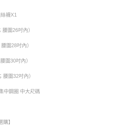
用戶進行身份認證。
0，滿NT$6,000(含以上)免運費
一人註冊多個帳號或使用他人資訊註冊。若發現惡意使用之情
科技股份有限公司將有權停止該用戶之使用額度並採取法律行
腿絲襪X1
新竹貨運)
20
；腰圍26吋內）
配送
查看運費
；腰圍28吋內）
；腰圍30吋內）
；腰圍32吋內）
 集中鋼圈 中大尺碼
選購】