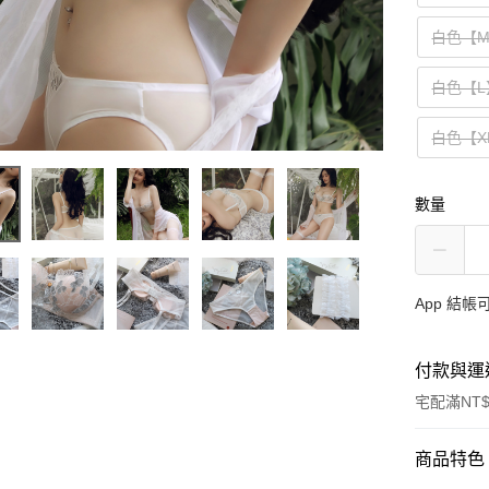
白色【
白色【L
白色【X
數量
App 結
付款與運
宅配滿NT$
付款方式
商品特色