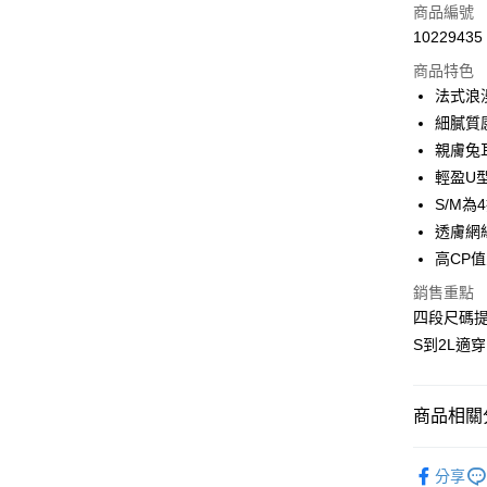
信用卡一
商品編號
10229435
信用卡分
商品特色
3 期 
法式浪
合作金
細膩質
超商取貨
華南商
親膚兔
LINE Pay
上海商
輕盈U
國泰世
S/M為
Apple Pay
臺灣中
透膚網
匯豐（
街口支付
聯邦商
高CP
元大商
悠遊付
銷售重點
玉山商
四段尺碼
台新國
AFTEE先
S到2L適穿
台灣樂
相關說明
【關於「A
ATM付款
AFTEE
便利好安
商品相關分
貨到付款
１．簡單
２．便利
成套薄蕾絲內
３．安心
分享