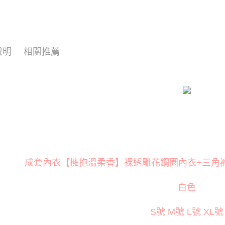
📏依尺寸選
運送方式
【「AFT
📏依尺寸選
１．於結帳
全家取貨
付」結帳
📏依尺寸選
每筆NT$8
２．訂單
３．收到繳
說明
相關推薦
📏依尺寸選
／ATM／
付款後全
※ 請注意
每筆NT$8
絡購買商品
先享後付
萊爾富取
※ 交易是
是否繳費成
每筆NT$1
付客戶支
付款後萊
【注意事
每筆NT$1
１．透過由
交易，需
7-11取貨
求債權轉
成套內衣【擁抱溫柔香】裸透雕花鋼圈內衣+三角褲+膝
２．關於
每筆NT$8
https://aft
３．未成
付款後7-1
白色
「AFTE
每筆NT$8
任。
４．使用「
S號 M號 L號 XL號
宅配
即時審查