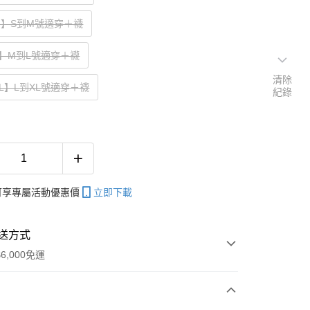
M】S到M號適穿＋襪
】M到L號適穿＋襪
清除
L】L到XL號適穿＋襪
紀錄
帳可享專屬活動優惠價
立即下載
送方式
6,000免運