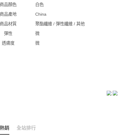
商品顏色
白色
商品產地
China
商品材質
聚酯纖維 / 彈性纖維 / 其他
彈性
微
透膚度
微
熱銷
全站排行