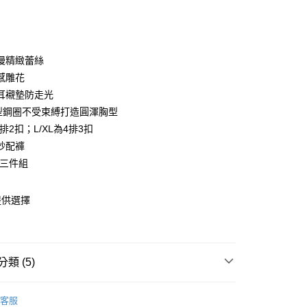
次付款
期付款
0 利率 每期
NT$493
21家銀行
漫精緻蕾絲
庫商業銀行
第一商業銀行
感雕花
付款
業銀行
彰化商業銀行
耳襯墊防走光
業儲蓄銀行
台北富邦商業銀行
型鋼圈不受束縛打造圓渾胸型
華商業銀行
兆豐國際商業銀行
4排2扣；L/XL為4排3扣
小企業銀行
台中商業銀行
紗配褲
台灣）商業銀行
華泰商業銀行
業銀行
遠東國際商業銀行
值三件組
業銀行
永豐商業銀行
業銀行
星展（台灣）商業銀行
提供選擇
際商業銀行
中國信託商業銀行
享後付
天信用卡公司
FTEE先享後付」】
先享後付是「在收到商品之後才付款」的支付方式。 讓您購物簡單
心！
類 (5)
：不需註冊會員、不需綁卡、不需儲值。
：只要手機號碼，簡訊認證，即可結帳。
衣褲 ‧ XS-4L
：先確認商品／服務後，再付款。
客服