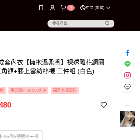
0
中文 (繁體)
XL 成套內衣【擁抱溫柔香】裸透雕花鋼圈
角褲+膝上雪紡絲襪 三件組 (白色)
活動
宅配滿NT$6,000免運
國家/地區配送
480
】XS到S號適穿＋襪