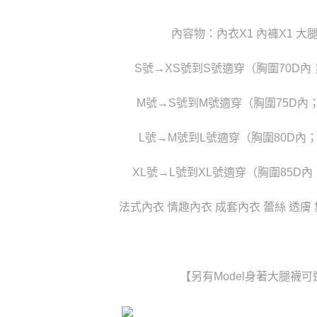
結果請求
每筆NT$8
５．嚴禁
形，恩沛
內容物：內衣X1 內褲X1 大
貨到付款(
動。
每筆NT$1
S號→XS號到S號適穿（胸圍70D內
國家/地區
M號→S號到M號適穿（胸圍75D內
L號→M號到L號適穿（胸圍80D內
XL號→L號到XL號適穿（胸圍85D內
法式內衣 情趣內衣 成套內衣 蕾絲 透膚
【另有Model身著大腿襪可