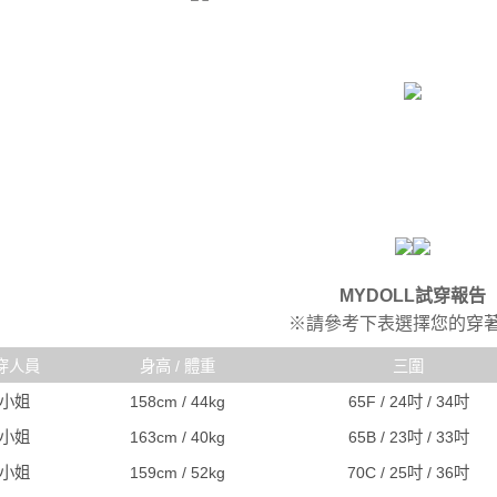
MYDOLL試穿報告
※請參考下表選擇您的穿
穿人員
身高 / 體重
三圍
R小姐
158cm / 44kg
65F / 24吋 / 34吋
C小姐
163cm / 40kg
65B / 23吋 / 33吋
A小姐
159cm / 52kg
70C / 25吋 / 36吋