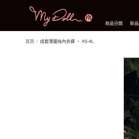
商品分類
新品
首頁
成套薄蕾絲內衣褲 ‧ XS-4L