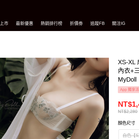
上市
最新優惠
熱銷排行榜
折價劵
追蹤FB
關注IG
XS-
內衣+三
MyDoll
App 獨享
NT$1,
NT$2,280
顏色尺寸
白色【S