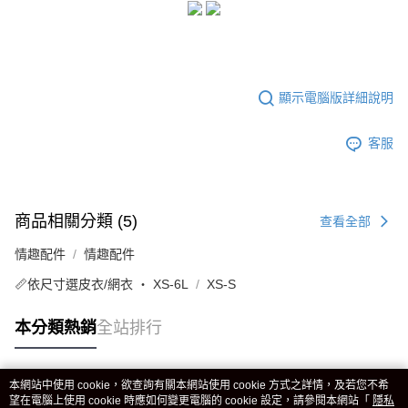
顯示電腦版詳細說明
客服
商品相關分類 (5)
查看全部
情趣配件
情趣配件
📏依尺寸選皮衣/網衣 ‧ XS-6L
XS-S
本分類熱銷
全站排行
本網站中使用 cookie，欲查詢有關本網站使用 cookie 方式之詳情，及若您不希
熱門標籤
望在電腦上使用 cookie 時應如何變更電腦的 cookie 設定，請參閱本網站「
隱私