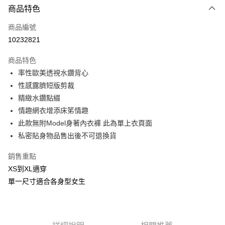
商品特色
信用卡一次付款
商品編號
信用卡分期付款
10232821
3 期 0 利率 每期
NT$233
21家銀行
商品特色
合作金庫商業銀行
第一商業銀行
超商取貨付款
率性歐美透視水鑽背心
華南商業銀行
彰化商業銀行
性感露臍短版剪裁
LINE Pay
上海商業儲蓄銀行
台北富邦商業銀行
國泰世華商業銀行
兆豐國際商業銀行
精緻水鑽點綴
Apple Pay
臺灣中小企業銀行
台中商業銀行
情趣網衣增添床笫情趣
匯豐（台灣）商業銀行
華泰商業銀行
此款無附Model身著內衣褲 此為單上衣頁面
街口支付
聯邦商業銀行
遠東國際商業銀行
私密貼身物品售出後不可退換貨
元大商業銀行
永豐商業銀行
悠遊付
玉山商業銀行
星展（台灣）商業銀行
銷售重點
台新國際商業銀行
中國信託商業銀行
AFTEE先享後付
XS到XL適穿
台灣樂天信用卡公司
相關說明
單一尺寸適合各身型女生
【關於「AFTEE先享後付」】
ATM付款
AFTEE先享後付是「在收到商品之後才付款」的支付方式。 讓您購物簡單
便利好安心！
貨到付款
１．簡單：不需註冊會員、不需綁卡、不需儲值。
２．便利：只要手機號碼，簡訊認證，即可結帳。