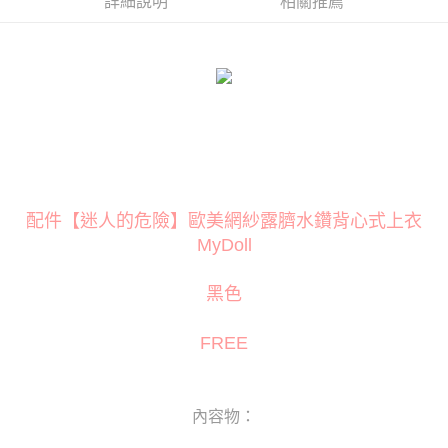
詳細說明
相關推薦
３．安心：先確認商品／服務後，再付款。
運送方式
【「AFTEE先享後付」結帳流程】
全家取貨付款
１．於結帳方式選擇「AFTEE先享後付」後，將跳轉至「AFTEE先享後付」
每筆NT$80
結帳頁面，進行簡訊認證並確認金額後，即可完成結帳。
２．訂單成立數日內，您將收到繳費通知簡訊。
付款後全家取貨
３．收到繳費通知簡訊後14天內，點擊此簡訊中的連結，可透過四大超商／
ATM／網路銀行／等多元方式進行付款，方視為交易完成。
每筆NT$80
※ 請注意：結帳手續完成當下不需立刻繳費，但若您需要取消訂單，請聯絡
購買商品的店家。未經商家同意取消之訂單仍視為有效，需透過AFTEE先享
萊爾富取貨付款
後付繳納相關費用。
每筆NT$120
※ 交易是否成功請以「AFTEE先享後付 」之結帳頁面顯示為準，若有關於
配件【迷人的危險】歐美網紗露臍水鑽背心式上衣
是否繳費成功／繳費後需取消欲退款等相關疑問，請聯繫「AFTEE先享後付
MyDoll
客戶支援中心」
https://netprotections.freshdesk.com/support/home
付款後萊爾富取貨
每筆NT$120
【注意事項】
黑色
１．透過由恩沛科技股份有限公司提供之「AFTEE先享後付」服務完成之交
7-11取貨付款
易，需依本服務之必要範圍內提供個人資料，並將交易相關給付款項請求債
權轉讓予恩沛科技股份有限公司。
每筆NT$80
FREE
２．關於個人資料處理事宜，請瀏覽以下網址：
https://aftee.tw/terms/#terms3
付款後7-11取貨
３．未成年的使用者請事先徵得法定代理人或監護人之同意方可使用
每筆NT$80
「AFTEE先享後付」，若未經同意申辦者引起之損失，本公司不負相關責
內容物：
任。
宅配
４．使用「AFTEE先享後付」時，將依據個別帳號之用戶狀況，依本公司即