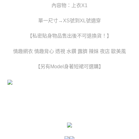
時審查核予不同之上限額度；若仍有額度不足之情形，本公司將視審查結果
內容物：上衣X1
每筆NT$80，滿NT$6,000(含以上)免運費
請求用戶進行身份認證。
５．嚴禁一人註冊多個帳號或使用他人資訊註冊。若發現惡意使用之情形，
貨到付款(新竹貨運)
單一尺寸→XS號到XL號適穿
恩沛科技股份有限公司將有權停止該用戶之使用額度並採取法律行動。
每筆NT$120
【私密貼身物品售出後不可退換貨！】
國家/地區配送
查看運費
情趣網衣 情趣背心 透視 水鑽 露臍 辣妹 夜店 歐美風
【另有Model身著短裙可選購】