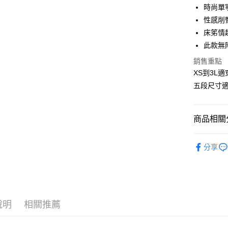
3 期 
時尚單
合作金
性感削
超商取貨
華南商
床笫情
LINE Pay
上海商
此款無
國泰世
Apple Pay
銷售重點
臺灣中
匯豐（
XS到3L適
街口支付
聯邦商
五段尺寸
元大商
悠遊付
玉山商
台新國
AFTEE先
商品相關分
台灣樂
相關說明
【關於「A
單寧系列 ‧
ATM付款
AFTEE
分享
便利好安
貨到付款
１．簡單
２．便利
３．安心
運送方式
【「AFT
說明
相關推薦
１．於結帳
全家取貨
付」結帳