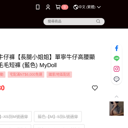
0
中文 (繁體)
3L 牛仔褲【長腿小姐姐】單寧牛仔高腰顯
毛短褲 (藍色) MyDoll
活動
宅配滿NT$6,000免運
國家/地區配送
80
】XS到M號適穿
藍色【M】S到L號適穿