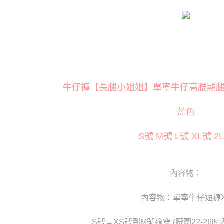
每筆NT$8
２．訂單
３．收到繳
／ATM／
付款後全
※ 請注意
每筆NT$8
絡購買商品
先享後付
萊爾富取
※ 交易是
是否繳費成
每筆NT$1
付客戶支
付款後萊
牛仔褲【長腿小姐姐】單寧牛仔高腰顯腿削臀
【注意事
每筆NT$1
１．透過由
交易，需
藍色
7-11取貨
求債權轉
２．關於
每筆NT$8
S號 M號 L號 XL號 2
https://aft
３．未成
付款後7-1
「AFTE
每筆NT$8
任。
４．使用「
內容物：
宅配
即時審查
結果請求
每筆NT$8
內容物：單寧牛仔短褲X
５．嚴禁
形，恩沛
貨到付款(
動。
S號→XS號到M號適穿 (腰圍22-26吋