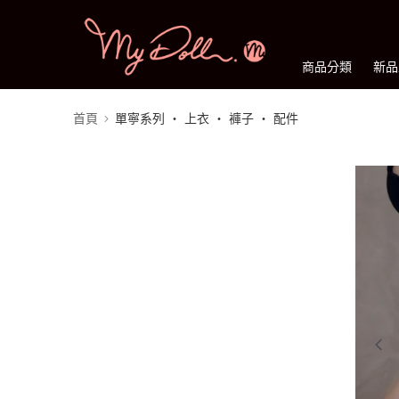
商品分類
新品
首頁
單寧系列 ‧ 上衣 ‧ 褲子 ‧ 配件