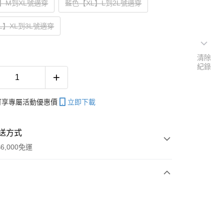
】M到XL號適穿
藍色【XL】L到2L號適穿
L】XL到3L號適穿
清除
紀錄
帳可享專屬活動優惠價
立即下載
送方式
6,000免運
次付款
期付款