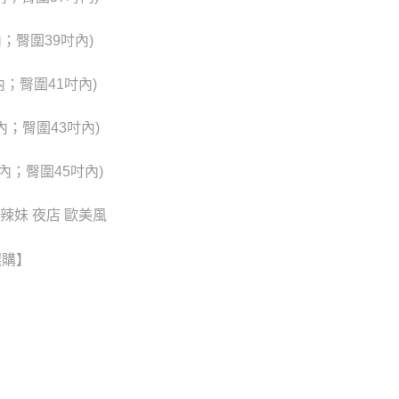
20
配送
查看運費
內；臀圍39吋內)
內；臀圍41吋內)
吋內；臀圍43吋內)
吋內；臀圍45吋內)
辣妹 夜店 歐美風
選購】