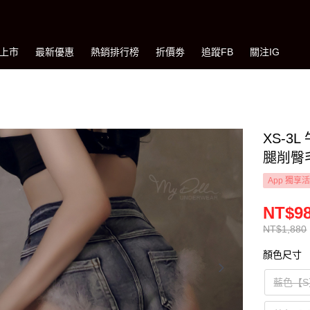
上市
最新優惠
熱銷排行榜
折價劵
追蹤FB
關注IG
XS-
腿削臀毛
App 獨享
NT$9
NT$1,880
顏色尺寸
藍色【S