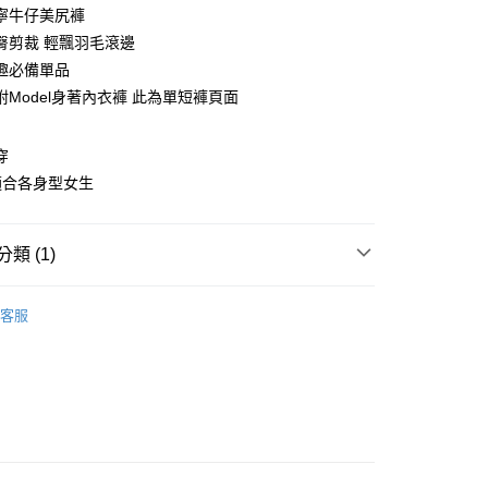
0 利率 每期
NT$326
21家銀行
寧牛仔美尻褲
庫商業銀行
第一商業銀行
臀剪裁 輕飄羽毛滾邊
付款
業銀行
彰化商業銀行
趣必備單品
業儲蓄銀行
台北富邦商業銀行
附Model身著內衣褲 此為單短褲頁面
華商業銀行
兆豐國際商業銀行
小企業銀行
台中商業銀行
台灣）商業銀行
華泰商業銀行
穿
業銀行
遠東國際商業銀行
適合各身型女生
業銀行
永豐商業銀行
業銀行
星展（台灣）商業銀行
際商業銀行
中國信託商業銀行
享後付
類 (1)
天信用卡公司
FTEE先享後付」】
 上衣 ‧ 褲子 ‧ 配件
先享後付是「在收到商品之後才付款」的支付方式。 讓您購物簡單
客服
心！
：不需註冊會員、不需綁卡、不需儲值。
：只要手機號碼，簡訊認證，即可結帳。
：先確認商品／服務後，再付款。
EE先享後付」結帳流程】
方式選擇「AFTEE先享後付」後，將跳轉至「AFTEE先享後
付款
頁面，進行簡訊認證並確認金額後，即可完成結帳。