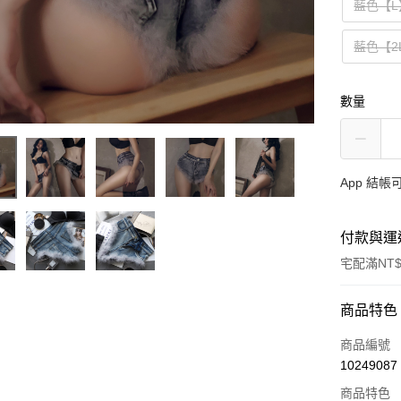
藍色【L
藍色【2
數量
App 結
付款與運
宅配滿NT$
付款方式
商品特色
信用卡一
商品編號
10249087
信用卡分
商品特色