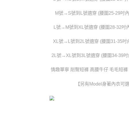
每筆NT$1
國家/地區
M號→S號到L號適穿 (腰圍25-29吋
L號→M號到XL號適穿 (腰圍28-32吋
XL號→L號到2L號適穿 (腰圍31-35
2L號→XL號到3L號適穿 (腰圍34-39
情趣單寧 削臀短褲 高腰牛仔 毛毛短褲 
【另有Model身著內衣可