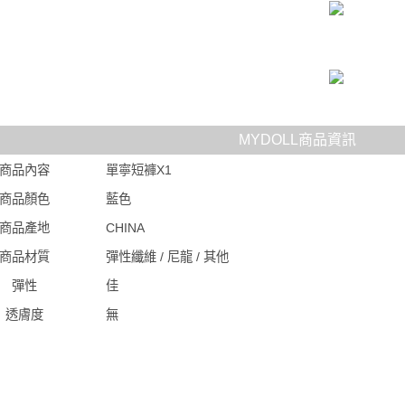
MYDOLL商品資訊
商品內容
單寧短褲X1
商品顏色
藍色
商品產地
CHINA
商品材質
彈性纖維 / 尼龍 / 其他
彈性
佳
透膚度
無