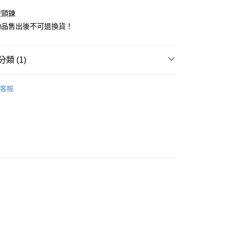
華商業銀行
兆豐國際商業銀行
型頸鍊
小企業銀行
台中商業銀行
台灣）商業銀行
華泰商業銀行
物品售出後不可退換貨！
業銀行
遠東國際商業銀行
業銀行
永豐商業銀行
業銀行
星展（台灣）商業銀行
類 (1)
際商業銀行
中國信託商業銀行
享後付
天信用卡公司
情趣配件
客服
FTEE先享後付」】
先享後付是「在收到商品之後才付款」的支付方式。 讓您購物簡單
心！
：不需註冊會員、不需綁卡、不需儲值。
：只要手機號碼，簡訊認證，即可結帳。
：先確認商品／服務後，再付款。
EE先享後付」結帳流程】
方式選擇「AFTEE先享後付」後，將跳轉至「AFTEE先享後
付款
頁面，進行簡訊認證並確認金額後，即可完成結帳。
0
成立數日內，您將收到繳費通知簡訊。
費通知簡訊後14天內，點擊此簡訊中的連結，可透過四大超商
網路銀行／等多元方式進行付款，方視為交易完成。
家取貨
：結帳手續完成當下不需立刻繳費，但若您需要取消訂單，請聯
0
的店家。未經商家同意取消之訂單仍視為有效，需透過AFTEE
繳納相關費用。