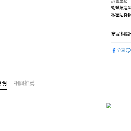
銷售重點
國泰世
Apple Pay
蝴蝶結造
臺灣中
匯豐（
私密貼身
街口支付
聯邦商
元大商
悠遊付
玉山商
商品相關分
台新國
AFTEE先
台灣樂
情趣配件
相關說明
分享
【關於「A
ATM付款
AFTEE
便利好安
貨到付款
１．簡單
２．便利
３．安心
說明
相關推薦
運送方式
【「AFT
１．於結帳
全家取貨
付」結帳
每筆NT$8
２．訂單
３．收到繳
／ATM／
付款後全
※ 請注意
每筆NT$8
絡購買商品
先享後付