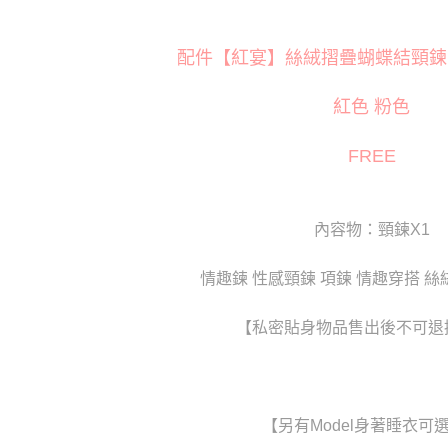
萊爾富取
※ 交易是
是否繳費成
每筆NT$1
付客戶支
配件【紅宴】絲絨摺疊蝴蝶結頸鍊 MyDo
付款後萊
【注意事
每筆NT$1
紅色 粉色
１．透過由
交易，需
7-11取貨
求債權轉
FREE
２．關於
每筆NT$8
https://aft
３．未成
付款後7-1
「AFTE
內容物：頸鍊X1
每筆NT$8
任。
４．使用「
宅配
即時審查
情趣鍊 性感頸鍊 項鍊 情趣穿搭 絲
結果請求
每筆NT$8
５．嚴禁
形，恩沛
【私密貼身物品售出後不可退
貨到付款(
動。
每筆NT$1
國家/地區
【另有Model身著睡衣可