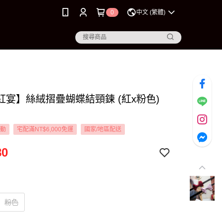
0
中文 (繁體)
紅宴】絲絨摺疊蝴蝶結頸鍊 (紅x粉色)
活動
宅配滿NT$6,000免運
國家/地區配送
80
粉色