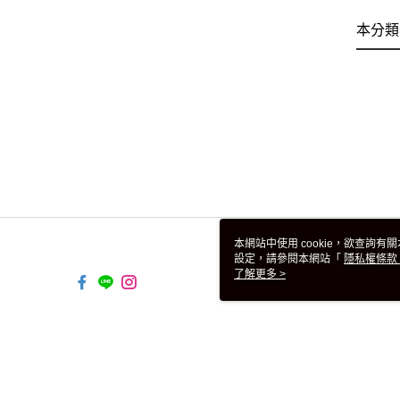
本分類
本網站中使用 cookie，欲查詢有關
設定，請參閱本網站「
隱私權條款
使用 cookie。
了解更多 >