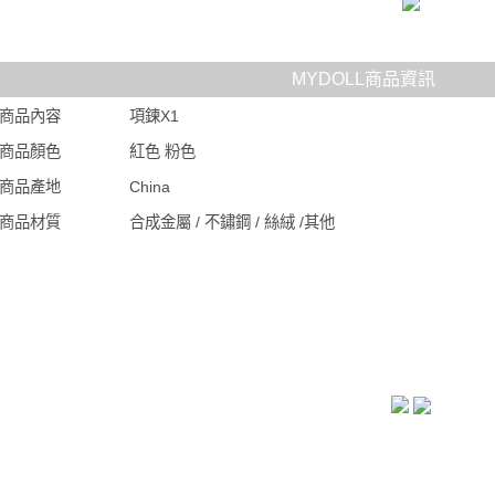
MYDOLL商品資訊
商品內容
項鍊X1
商品顏色
紅色 粉色
商品產地
China
商品材質
合成金屬 / 不鏽鋼 / 絲絨 /其他