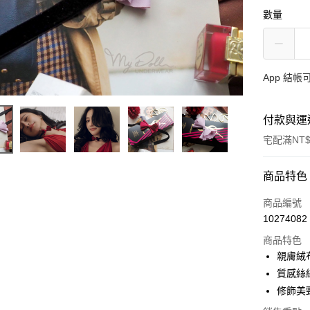
數量
App 結
付款與運
宅配滿NT$
付款方式
商品特色
信用卡一
商品編號
10274082
信用卡分
商品特色
3 期 
親膚絨
合作金
質感絲
超商取貨
華南商
修飾美
LINE Pay
上海商