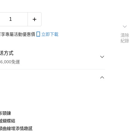
帳可享專屬活動優惠價
立即下載
清除
紀錄
送方式
6,000免運
次付款
期付款
0 利率 每期
NT$60
21家銀行
布頸鍊
庫商業銀行
第一商業銀行
絨蝴蝶結
付款
業銀行
彰化商業銀行
頸曲線增添情趣感
業儲蓄銀行
台北富邦商業銀行