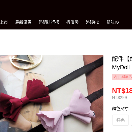
上市
最新優惠
熱銷排行榜
折價劵
追蹤FB
關注IG
配件【
MyDoll
App 獨享
NT$1
NT$299
顏色尺寸
紅色