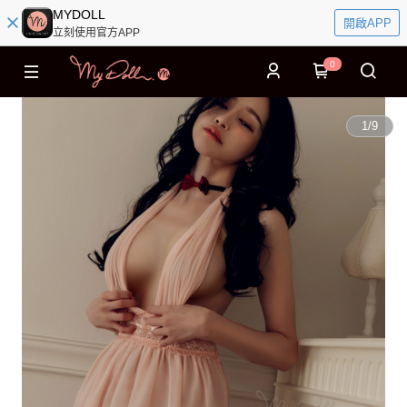
MYDOLL
開啟APP
立刻使用官方APP
0
1
/
9