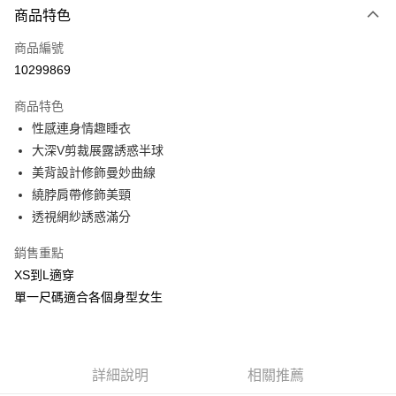
商品特色
信用卡一次付款
商品編號
信用卡分期付款
10299869
3 期 0 利率 每期
NT$253
21家銀行
商品特色
合作金庫商業銀行
第一商業銀行
超商取貨付款
性感連身情趣睡衣
華南商業銀行
彰化商業銀行
大深V剪裁展露誘惑半球
LINE Pay
上海商業儲蓄銀行
台北富邦商業銀行
國泰世華商業銀行
兆豐國際商業銀行
美背設計修飾曼妙曲線
Apple Pay
臺灣中小企業銀行
台中商業銀行
繞脖肩帶修飾美頸
匯豐（台灣）商業銀行
華泰商業銀行
透視網紗誘惑滿分
街口支付
聯邦商業銀行
遠東國際商業銀行
元大商業銀行
永豐商業銀行
悠遊付
銷售重點
玉山商業銀行
星展（台灣）商業銀行
XS到L適穿
台新國際商業銀行
中國信託商業銀行
AFTEE先享後付
單一尺碼適合各個身型女生
台灣樂天信用卡公司
相關說明
【關於「AFTEE先享後付」】
ATM付款
AFTEE先享後付是「在收到商品之後才付款」的支付方式。 讓您購物簡單
便利好安心！
貨到付款
１．簡單：不需註冊會員、不需綁卡、不需儲值。
詳細說明
相關推薦
２．便利：只要手機號碼，簡訊認證，即可結帳。