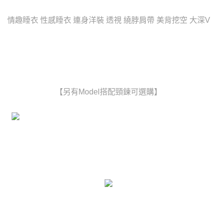
時審查核予不同之上限額度；若仍有額度不足之情形，本公司將視審查結果
每筆NT$80，滿NT$6,000(含以上)免運費
請求用戶進行身份認證。
情趣睡衣 性感睡衣 連身洋裝 透視 繞脖肩帶 美背挖空 大深V
５．嚴禁一人註冊多個帳號或使用他人資訊註冊。若發現惡意使用之情形，
貨到付款(新竹貨運)
恩沛科技股份有限公司將有權停止該用戶之使用額度並採取法律行動。
每筆NT$120
國家/地區配送
查看運費
【另有Model搭配頸鍊可選購】