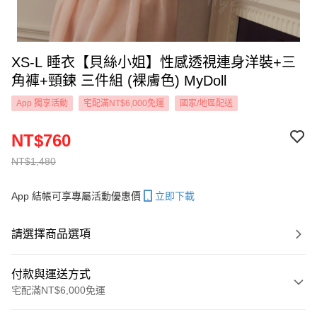
XS-L 睡衣【貝絲小姐】性感透視連身洋裝+三
角褲+頸鍊 三件組 (裸膚色) MyDoll
App 獨享活動
宅配滿NT$6,000免運
國家/地區配送
NT$760
NT$1,480
App 結帳可享專屬活動優惠價
立即下載
請選擇商品選項
付款與運送方式
宅配滿NT$6,000免運
付款方式