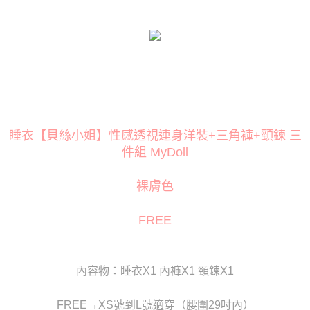
３．安心：先確認商品／服務後，再付款。
運送方式
【「AFTEE先享後付」結帳流程】
全家取貨付款
１．於結帳方式選擇「AFTEE先享後付」後，將跳轉至「AFTEE先享後付」
每筆NT$80
結帳頁面，進行簡訊認證並確認金額後，即可完成結帳。
２．訂單成立數日內，您將收到繳費通知簡訊。
付款後全家取貨
３．收到繳費通知簡訊後14天內，點擊此簡訊中的連結，可透過四大超商／
ATM／網路銀行／等多元方式進行付款，方視為交易完成。
每筆NT$80
※ 請注意：結帳手續完成當下不需立刻繳費，但若您需要取消訂單，請聯絡
購買商品的店家。未經商家同意取消之訂單仍視為有效，需透過AFTEE先享
萊爾富取貨付款
後付繳納相關費用。
睡衣【貝絲小姐】性感透視連身洋裝+三角褲+頸鍊 三
每筆NT$120
※ 交易是否成功請以「AFTEE先享後付 」之結帳頁面顯示為準，若有關於
件組 MyDoll
是否繳費成功／繳費後需取消欲退款等相關疑問，請聯繫「AFTEE先享後付
客戶支援中心」
https://netprotections.freshdesk.com/support/home
付款後萊爾富取貨
裸膚色
每筆NT$120
【注意事項】
１．透過由恩沛科技股份有限公司提供之「AFTEE先享後付」服務完成之交
7-11取貨付款
FREE
易，需依本服務之必要範圍內提供個人資料，並將交易相關給付款項請求債
權轉讓予恩沛科技股份有限公司。
每筆NT$80
２．關於個人資料處理事宜，請瀏覽以下網址：
https://aftee.tw/terms/#terms3
付款後7-11取貨
３．未成年的使用者請事先徵得法定代理人或監護人之同意方可使用
內容物：睡衣X1 內褲X1 頸鍊X1
每筆NT$80
「AFTEE先享後付」，若未經同意申辦者引起之損失，本公司不負相關責
任。
宅配
FREE→XS號到L號適穿（腰圍29吋內）
４．使用「AFTEE先享後付」時，將依據個別帳號之用戶狀況，依本公司即