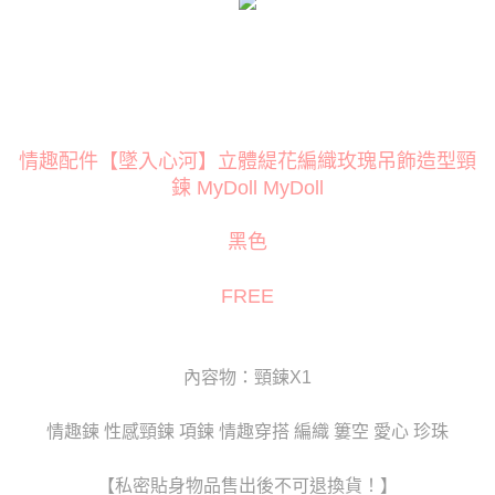
３．安心：先確認商品／服務後，再付款。
運送方式
【「AFTEE先享後付」結帳流程】
全家取貨付款
１．於結帳方式選擇「AFTEE先享後付」後，將跳轉至「AFTEE先享後付」
每筆NT$80
結帳頁面，進行簡訊認證並確認金額後，即可完成結帳。
２．訂單成立數日內，您將收到繳費通知簡訊。
付款後全家取貨
３．收到繳費通知簡訊後14天內，點擊此簡訊中的連結，可透過四大超商／
ATM／網路銀行／等多元方式進行付款，方視為交易完成。
情趣配件【墜入心河】立體緹花編織玫瑰吊飾造型頸
每筆NT$80
※ 請注意：結帳手續完成當下不需立刻繳費，但若您需要取消訂單，請聯絡
鍊 MyDoll MyDoll
購買商品的店家。未經商家同意取消之訂單仍視為有效，需透過AFTEE先享
萊爾富取貨付款
後付繳納相關費用。
每筆NT$120
※ 交易是否成功請以「AFTEE先享後付 」之結帳頁面顯示為準，若有關於
黑色
是否繳費成功／繳費後需取消欲退款等相關疑問，請聯繫「AFTEE先享後付
客戶支援中心」
https://netprotections.freshdesk.com/support/home
付款後萊爾富取貨
FREE
每筆NT$120
【注意事項】
１．透過由恩沛科技股份有限公司提供之「AFTEE先享後付」服務完成之交
7-11取貨付款
易，需依本服務之必要範圍內提供個人資料，並將交易相關給付款項請求債
權轉讓予恩沛科技股份有限公司。
每筆NT$80
內容物：頸鍊X1
２．關於個人資料處理事宜，請瀏覽以下網址：
https://aftee.tw/terms/#terms3
付款後7-11取貨
３．未成年的使用者請事先徵得法定代理人或監護人之同意方可使用
情趣鍊 性感頸鍊 項鍊 情趣穿搭 編織 簍空 愛心 珍珠
每筆NT$80
「AFTEE先享後付」，若未經同意申辦者引起之損失，本公司不負相關責
任。
宅配
【私密貼身物品售出後不可退換貨！】
４．使用「AFTEE先享後付」時，將依據個別帳號之用戶狀況，依本公司即