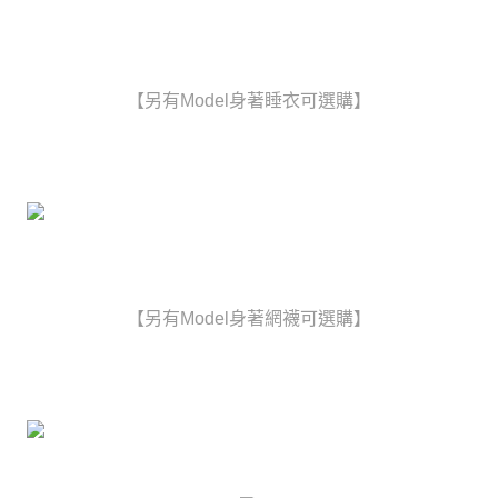
時審查核予不同之上限額度；若仍有額度不足之情形，本公司將視審查結果
每筆NT$80，滿NT$6,000(含以上)免運費
請求用戶進行身份認證。
５．嚴禁一人註冊多個帳號或使用他人資訊註冊。若發現惡意使用之情形，
貨到付款(新竹貨運)
恩沛科技股份有限公司將有權停止該用戶之使用額度並採取法律行動。
每筆NT$120
【另有Model身著睡衣可選購】
國家/地區配送
查看運費
【另有Model身著網襪可選購】