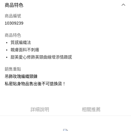
商品特色
信用卡一次付款
商品編號
信用卡分期付款
10309239
3 期 0 利率 每期
NT$83
21家銀行
商品特色
合作金庫商業銀行
第一商業銀行
超商取貨付款
質感編織法
華南商業銀行
彰化商業銀行
親膚面料不刺癢
LINE Pay
上海商業儲蓄銀行
台北富邦商業銀行
國泰世華商業銀行
兆豐國際商業銀行
甜美愛心修飾美頸曲線增添情趣感
Apple Pay
臺灣中小企業銀行
台中商業銀行
銷售重點
匯豐（台灣）商業銀行
華泰商業銀行
街口支付
聯邦商業銀行
遠東國際商業銀行
吊飾玫瑰編織頸鍊
元大商業銀行
永豐商業銀行
悠遊付
私密貼身物品售出後不可退換貨！
玉山商業銀行
星展（台灣）商業銀行
台新國際商業銀行
中國信託商業銀行
AFTEE先享後付
台灣樂天信用卡公司
相關說明
【關於「AFTEE先享後付」】
詳細說明
相關推薦
ATM付款
AFTEE先享後付是「在收到商品之後才付款」的支付方式。 讓您購物簡單
便利好安心！
貨到付款
１．簡單：不需註冊會員、不需綁卡、不需儲值。
２．便利：只要手機號碼，簡訊認證，即可結帳。