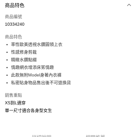
商品特色
信用卡一次付款
商品編號
信用卡分期付款
10334240
3 期 0 利率 每期
NT$266
21家銀行
商品特色
合作金庫商業銀行
第一商業銀行
超商取貨付款
率性歐美透視水鑽圓領上衣
華南商業銀行
彰化商業銀行
性感修身剪裁
LINE Pay
上海商業儲蓄銀行
台北富邦商業銀行
國泰世華商業銀行
兆豐國際商業銀行
精緻水鑽點綴
Apple Pay
臺灣中小企業銀行
台中商業銀行
情趣網衣增添床笫情趣
匯豐（台灣）商業銀行
華泰商業銀行
此款無附Model身著內衣褲
街口支付
聯邦商業銀行
遠東國際商業銀行
私密貼身物品售出後不可退換貨
元大商業銀行
永豐商業銀行
悠遊付
玉山商業銀行
星展（台灣）商業銀行
銷售重點
台新國際商業銀行
中國信託商業銀行
AFTEE先享後付
XS到L適穿
台灣樂天信用卡公司
相關說明
單一尺寸適合各身型女生
【關於「AFTEE先享後付」】
ATM付款
AFTEE先享後付是「在收到商品之後才付款」的支付方式。 讓您購物簡單
便利好安心！
貨到付款
１．簡單：不需註冊會員、不需綁卡、不需儲值。
２．便利：只要手機號碼，簡訊認證，即可結帳。