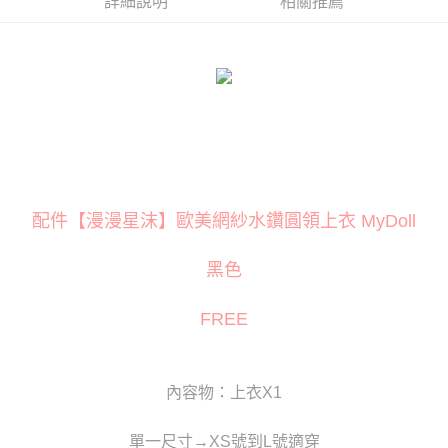
詳細說明
相關推薦
３．安心：先確認商品／服務後，再付款。
運送方式
【「AFTEE先享後付」結帳流程】
全家取貨付款
１．於結帳方式選擇「AFTEE先享後付」後，將跳轉至「AFTEE先享後付」
每筆NT$80
結帳頁面，進行簡訊認證並確認金額後，即可完成結帳。
２．訂單成立數日內，您將收到繳費通知簡訊。
付款後全家取貨
３．收到繳費通知簡訊後14天內，點擊此簡訊中的連結，可透過四大超商／
ATM／網路銀行／等多元方式進行付款，方視為交易完成。
每筆NT$80
※ 請注意：結帳手續完成當下不需立刻繳費，但若您需要取消訂單，請聯絡
購買商品的店家。未經商家同意取消之訂單仍視為有效，需透過AFTEE先享
萊爾富取貨付款
後付繳納相關費用。
每筆NT$120
※ 交易是否成功請以「AFTEE先享後付 」之結帳頁面顯示為準，若有關於
配件【漫漫星沫】歐美網紗水鑽圓領上衣 MyDoll
是否繳費成功／繳費後需取消欲退款等相關疑問，請聯繫「AFTEE先享後付
客戶支援中心」
https://netprotections.freshdesk.com/support/home
付款後萊爾富取貨
黑色
每筆NT$120
【注意事項】
１．透過由恩沛科技股份有限公司提供之「AFTEE先享後付」服務完成之交
7-11取貨付款
FREE
易，需依本服務之必要範圍內提供個人資料，並將交易相關給付款項請求債
權轉讓予恩沛科技股份有限公司。
每筆NT$80
２．關於個人資料處理事宜，請瀏覽以下網址：
https://aftee.tw/terms/#terms3
付款後7-11取貨
３．未成年的使用者請事先徵得法定代理人或監護人之同意方可使用
內容物：上衣X1
每筆NT$80
「AFTEE先享後付」，若未經同意申辦者引起之損失，本公司不負相關責
任。
宅配
單一尺寸→XS號到L號適穿
４．使用「AFTEE先享後付」時，將依據個別帳號之用戶狀況，依本公司即