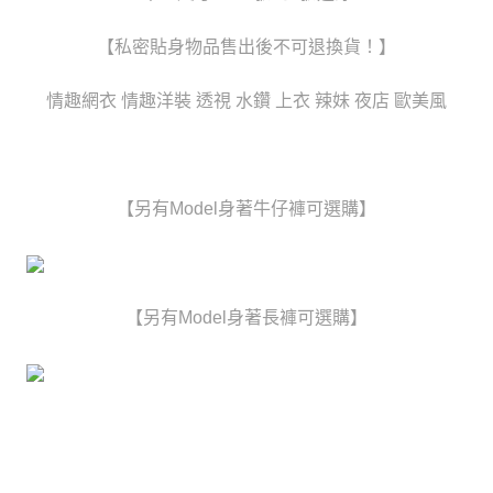
時審查核予不同之上限額度；若仍有額度不足之情形，本公司將視審查結果
每筆NT$80，滿NT$6,000(含以上)免運費
請求用戶進行身份認證。
【私密貼身物品售出後不可退換貨！】
５．嚴禁一人註冊多個帳號或使用他人資訊註冊。若發現惡意使用之情形，
貨到付款(新竹貨運)
恩沛科技股份有限公司將有權停止該用戶之使用額度並採取法律行動。
每筆NT$120
情趣網衣 情趣洋裝 透視 水鑽 上衣 辣妹 夜店 歐美風
國家/地區配送
查看運費
【另有Model身著牛仔褲可選購】
【另有Model身著長褲可選購】