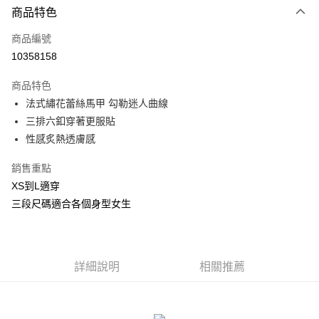
商品特色
信用卡一次付款
商品編號
信用卡分期付款
10358158
3 期 0 利率 每期
NT$493
21家銀行
商品特色
合作金庫商業銀行
第一商業銀行
超商取貨付款
法式繡花蕾絲馬甲 勾勒迷人曲線
華南商業銀行
彰化商業銀行
三排六釦穿著更服貼
LINE Pay
上海商業儲蓄銀行
台北富邦商業銀行
國泰世華商業銀行
兆豐國際商業銀行
性感炙熱透膚感
Apple Pay
臺灣中小企業銀行
台中商業銀行
銷售重點
匯豐（台灣）商業銀行
華泰商業銀行
街口支付
聯邦商業銀行
遠東國際商業銀行
XS到L適穿
元大商業銀行
永豐商業銀行
悠遊付
三段尺碼適合各個身型女生
玉山商業銀行
星展（台灣）商業銀行
台新國際商業銀行
中國信託商業銀行
AFTEE先享後付
台灣樂天信用卡公司
相關說明
【關於「AFTEE先享後付」】
詳細說明
相關推薦
ATM付款
AFTEE先享後付是「在收到商品之後才付款」的支付方式。 讓您購物簡單
便利好安心！
貨到付款
１．簡單：不需註冊會員、不需綁卡、不需儲值。
２．便利：只要手機號碼，簡訊認證，即可結帳。