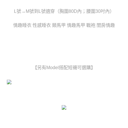
時審查核予不同之上限額度；若仍有額度不足之情形，本公司將視審查結果
每筆NT$80，滿NT$6,000(含以上)免運費
請求用戶進行身份認證。
L號→M號到L號適穿（胸圍80D內；腰圍30吋內）
５．嚴禁一人註冊多個帳號或使用他人資訊註冊。若發現惡意使用之情形，
貨到付款(新竹貨運)
恩沛科技股份有限公司將有權停止該用戶之使用額度並採取法律行動。
每筆NT$120
情趣睡衣 性感睡衣 類馬甲 情趣馬甲 戰袍 閨房情趣
國家/地區配送
查看運費
【另有Model搭配短襪可選購】