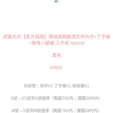
３．安心：先確認商品／服務後，再付款。
運送方式
【「AFTEE先享後付」結帳流程】
全家取貨付款
１．於結帳方式選擇「AFTEE先享後付」後，將跳轉至「AFTEE先享後付」
每筆NT$80
結帳頁面，進行簡訊認證並確認金額後，即可完成結帳。
２．訂單成立數日內，您將收到繳費通知簡訊。
付款後全家取貨
３．收到繳費通知簡訊後14天內，點擊此簡訊中的連結，可透過四大超商／
ATM／網路銀行／等多元方式進行付款，方視為交易完成。
成套內衣【柔沐凝煙】裸透膚鋼圈清馬甲內衣+丁字褲
每筆NT$80
※ 請注意：結帳手續完成當下不需立刻繳費，但若您需要取消訂單，請聯絡
+堆堆小腿襪 三件組 MyDoll
購買商品的店家。未經商家同意取消之訂單仍視為有效，需透過AFTEE先享
萊爾富取貨付款
後付繳納相關費用。
每筆NT$120
※ 交易是否成功請以「AFTEE先享後付 」之結帳頁面顯示為準，若有關於
黑色
是否繳費成功／繳費後需取消欲退款等相關疑問，請聯繫「AFTEE先享後付
客戶支援中心」
https://netprotections.freshdesk.com/support/home
付款後萊爾富取貨
FREE
每筆NT$120
【注意事項】
１．透過由恩沛科技股份有限公司提供之「AFTEE先享後付」服務完成之交
7-11取貨付款
易，需依本服務之必要範圍內提供個人資料，並將交易相關給付款項請求債
權轉讓予恩沛科技股份有限公司。
每筆NT$80
內容物：馬甲X1 丁字褲X1 堆堆襪X1
２．關於個人資料處理事宜，請瀏覽以下網址：
https://aftee.tw/terms/#terms3
付款後7-11取貨
S號→XS號到S號適穿（胸圍70D內；腰圍26吋內）
３．未成年的使用者請事先徵得法定代理人或監護人之同意方可使用
每筆NT$80
「AFTEE先享後付」，若未經同意申辦者引起之損失，本公司不負相關責
任。
M號→S號到M號適穿（胸圍75D內；腰圍28吋內）
宅配
４．使用「AFTEE先享後付」時，將依據個別帳號之用戶狀況，依本公司即