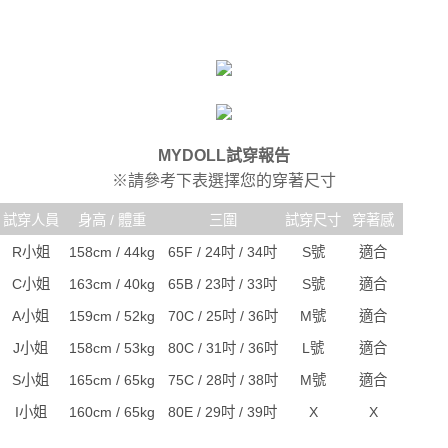
MYDOLL試穿報告
※請參考下表選擇您的穿著尺寸
試穿人員
身高 / 體重
三圍
試穿尺寸
穿著感
R小姐
158cm / 44kg
65F / 24吋 / 34吋
S號
適合
C小姐
163cm / 40kg
65B / 23吋 / 33吋
S號
適合
A小姐
159cm / 52kg
70C / 25吋 / 36吋
M號
適合
J小姐
158cm / 53kg
80C / 31吋 / 36吋
L號
適合
S小姐
165cm / 65kg
75C / 28吋 / 38吋
M號
適合
I小姐
160cm / 65kg
80E / 29吋 / 39吋
X
X