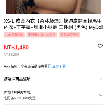
XS-L 成套內衣【柔沐凝煙】裸透膚鋼圈輕馬甲
內衣+丁字褲+堆堆小腿襪 三件組 (黑色) MyDoll
App 獨享活動
宅配滿NT$6,000免運
國家/地區配送
NT$1,480
NT$3,280
App 結帳可享專屬活動優惠價
立即下載
請選擇商品選項
付款與運送方式
宅配滿NT$6,000免運
付款方式