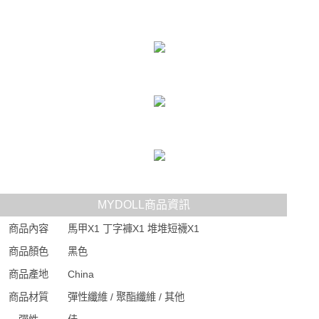
MYDOLL商品資訊
商品內容
馬甲X1 丁字褲X1 堆堆短襪X1
商品顏色
黑色
商品產地
China
商品材質
彈性纖維 / 聚酯纖維 / 其他