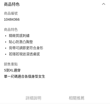
商品特色
信用卡一次付款
商品編號
信用卡分期付款
10484366
3 期 0 利率 每期
NT$260
21家銀行
商品特色
合作金庫商業銀行
第一商業銀行
超商取貨付款
精緻質感刺繡
華南商業銀行
彰化商業銀行
貼心防激凸胸墊
LINE Pay
上海商業儲蓄銀行
台北富邦商業銀行
國泰世華商業銀行
兆豐國際商業銀行
背帶可調節更符合身形
Apple Pay
臺灣中小企業銀行
台中商業銀行
若隱若現迷濛透膚感
匯豐（台灣）商業銀行
華泰商業銀行
街口支付
聯邦商業銀行
遠東國際商業銀行
銷售重點
元大商業銀行
永豐商業銀行
悠遊付
S到XL適穿
玉山商業銀行
星展（台灣）商業銀行
單一尺碼適合各個身型女生
台新國際商業銀行
中國信託商業銀行
AFTEE先享後付
台灣樂天信用卡公司
相關說明
【關於「AFTEE先享後付」】
ATM付款
AFTEE先享後付是「在收到商品之後才付款」的支付方式。 讓您購物簡單
詳細說明
相關推薦
便利好安心！
貨到付款
１．簡單：不需註冊會員、不需綁卡、不需儲值。
２．便利：只要手機號碼，簡訊認證，即可結帳。