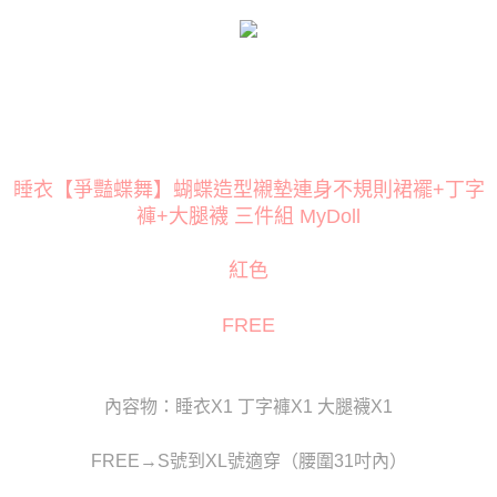
３．安心：先確認商品／服務後，再付款。
運送方式
【「AFTEE先享後付」結帳流程】
全家取貨付款
１．於結帳方式選擇「AFTEE先享後付」後，將跳轉至「AFTEE先享後付」
每筆NT$80
結帳頁面，進行簡訊認證並確認金額後，即可完成結帳。
２．訂單成立數日內，您將收到繳費通知簡訊。
付款後全家取貨
３．收到繳費通知簡訊後14天內，點擊此簡訊中的連結，可透過四大超商／
ATM／網路銀行／等多元方式進行付款，方視為交易完成。
每筆NT$80
※ 請注意：結帳手續完成當下不需立刻繳費，但若您需要取消訂單，請聯絡
睡衣【爭豔蝶舞】蝴蝶造型襯墊連身不規則裙襬+丁字
購買商品的店家。未經商家同意取消之訂單仍視為有效，需透過AFTEE先享
萊爾富取貨付款
後付繳納相關費用。
褲+大腿襪 三件組 MyDoll
每筆NT$120
※ 交易是否成功請以「AFTEE先享後付 」之結帳頁面顯示為準，若有關於
是否繳費成功／繳費後需取消欲退款等相關疑問，請聯繫「AFTEE先享後付
紅色
客戶支援中心」
https://netprotections.freshdesk.com/support/home
付款後萊爾富取貨
每筆NT$120
【注意事項】
FREE
１．透過由恩沛科技股份有限公司提供之「AFTEE先享後付」服務完成之交
7-11取貨付款
易，需依本服務之必要範圍內提供個人資料，並將交易相關給付款項請求債
權轉讓予恩沛科技股份有限公司。
每筆NT$80
２．關於個人資料處理事宜，請瀏覽以下網址：
內容物：睡衣X1 丁字褲X1 大腿襪X1
https://aftee.tw/terms/#terms3
付款後7-11取貨
３．未成年的使用者請事先徵得法定代理人或監護人之同意方可使用
每筆NT$80
「AFTEE先享後付」，若未經同意申辦者引起之損失，本公司不負相關責
FREE→S號到XL號適穿（腰圍31吋內）
任。
宅配
４．使用「AFTEE先享後付」時，將依據個別帳號之用戶狀況，依本公司即