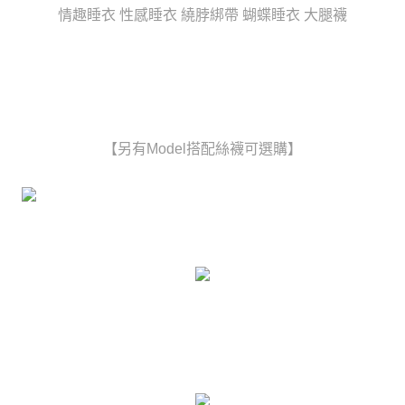
時審查核予不同之上限額度；若仍有額度不足之情形，本公司將視審查結果
情趣睡衣 性感睡衣 繞脖綁帶 蝴蝶睡衣 大腿襪
每筆NT$80，滿NT$6,000(含以上)免運費
請求用戶進行身份認證。
５．嚴禁一人註冊多個帳號或使用他人資訊註冊。若發現惡意使用之情形，
貨到付款(新竹貨運)
恩沛科技股份有限公司將有權停止該用戶之使用額度並採取法律行動。
每筆NT$120
國家/地區配送
查看運費
【另有Model搭配絲襪可選購】