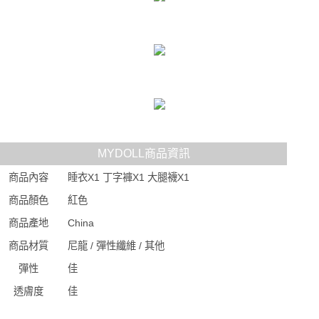
MYDOLL商品資訊
商品內容
睡衣X1 丁字褲X1 大腿襪X1
商品顏色
紅色
商品產地
China
商品材質
尼龍 / 彈性纖維 / 其他
彈性
佳
透膚度
佳