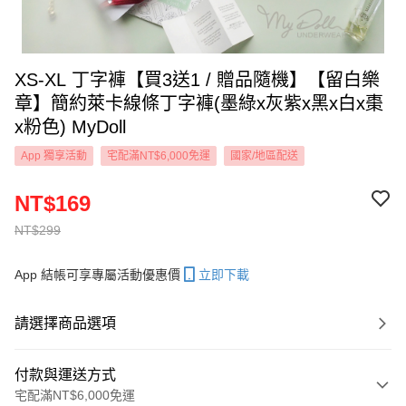
XS-XL 丁字褲【買3送1 / 贈品隨機】【留白樂
章】簡約萊卡線條丁字褲(墨綠x灰紫x黑x白x棗
x粉色) MyDoll
App 獨享活動
宅配滿NT$6,000免運
國家/地區配送
NT$169
NT$299
App 結帳可享專屬活動優惠價
立即下載
請選擇商品選項
付款與運送方式
宅配滿NT$6,000免運