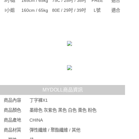
S小姐
165cm / 65kg
75C / 28吋 / 38吋
FREE
適合
I小姐
160cm / 65kg
80E / 29吋 / 39吋
L號
適合
MYDOLL商品資訊
商品內容
丁字褲X1
商品顏色
墨綠色 灰紫色 黑色 白色 棗色 粉色
商品產地
CHINA
商品材質
彈性纖維 / 聚酯纖維 / 其他