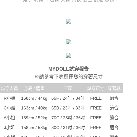
任。
宅配
４．使用「AFTEE先享後付」時，將依據個別帳號之用戶狀況，依本公司即
時審查核予不同之上限額度；若仍有額度不足之情形，本公司將視審查結果
每筆NT$80，滿NT$6,000(含以上)免運費
請求用戶進行身份認證。
５．嚴禁一人註冊多個帳號或使用他人資訊註冊。若發現惡意使用之情形，
貨到付款(新竹貨運)
恩沛科技股份有限公司將有權停止該用戶之使用額度並採取法律行動。
每筆NT$120
國家/地區配送
查看運費
MYDOLL試穿報告
※請參考下表選擇您的穿著尺寸
試穿人員
身高 / 體重
三圍
試穿尺寸
穿著感
R小姐
158cm / 44kg
65F / 24吋 / 34吋
FREE
適合
C小姐
163cm / 40kg
65B / 23吋 / 33吋
FREE
適合
A小姐
159cm / 52kg
70C / 25吋 / 36吋
FREE
適合
J小姐
158cm / 53kg
80C / 31吋 / 36吋
FREE
適合