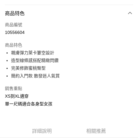
付款方式
商品特色
信用卡一次付款
商品編號
信用卡分期付款
10556604
3 期 0 利率 每期
NT$56
21家銀行
商品特色
合作金庫商業銀行
第一商業銀行
超商取貨付款
親膚彈力萊卡簍空設計
華南商業銀行
彰化商業銀行
造型線條感搭配精緻閃鑽
LINE Pay
上海商業儲蓄銀行
台北富邦商業銀行
國泰世華商業銀行
兆豐國際商業銀行
完美修飾蜜桃臀型
Apple Pay
臺灣中小企業銀行
台中商業銀行
簡約入門款 散發迷人氣質
匯豐（台灣）商業銀行
華泰商業銀行
街口支付
聯邦商業銀行
遠東國際商業銀行
銷售重點
元大商業銀行
永豐商業銀行
悠遊付
XS到XL適穿
玉山商業銀行
星展（台灣）商業銀行
單一尺碼適合各身型女孩
台新國際商業銀行
中國信託商業銀行
AFTEE先享後付
台灣樂天信用卡公司
相關說明
【關於「AFTEE先享後付」】
ATM付款
AFTEE先享後付是「在收到商品之後才付款」的支付方式。 讓您購物簡單
詳細說明
相關推薦
便利好安心！
貨到付款