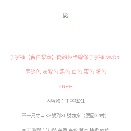
１．簡單：不需註冊會員、不需綁卡、不需儲值。
２．便利：只要手機號碼，簡訊認證，即可結帳。
３．安心：先確認商品／服務後，再付款。
運送方式
【「AFTEE先享後付」結帳流程】
全家取貨付款
１．於結帳方式選擇「AFTEE先享後付」後，將跳轉至「AFTEE先享後付」
每筆NT$80
結帳頁面，進行簡訊認證並確認金額後，即可完成結帳。
２．訂單成立數日內，您將收到繳費通知簡訊。
付款後全家取貨
３．收到繳費通知簡訊後14天內，點擊此簡訊中的連結，可透過四大超商／
ATM／網路銀行／等多元方式進行付款，方視為交易完成。
每筆NT$80
※ 請注意：結帳手續完成當下不需立刻繳費，但若您需要取消訂單，請聯絡
丁字褲【留白樂章】簡約萊卡線條丁字褲 MyDoll
購買商品的店家。未經商家同意取消之訂單仍視為有效，需透過AFTEE先享
萊爾富取貨付款
後付繳納相關費用。
每筆NT$120
※ 交易是否成功請以「AFTEE先享後付 」之結帳頁面顯示為準，若有關於
墨綠色 灰紫色 黑色 白色 棗色 粉色
是否繳費成功／繳費後需取消欲退款等相關疑問，請聯繫「AFTEE先享後付
客戶支援中心」
https://netprotections.freshdesk.com/support/home
付款後萊爾富取貨
FREE
每筆NT$120
【注意事項】
１．透過由恩沛科技股份有限公司提供之「AFTEE先享後付」服務完成之交
7-11取貨付款
易，需依本服務之必要範圍內提供個人資料，並將交易相關給付款項請求債
內容物：丁字褲X1
權轉讓予恩沛科技股份有限公司。
每筆NT$80
２．關於個人資料處理事宜，請瀏覽以下網址：
單一尺寸→XS號到XL號適穿（腰圍32吋）
https://aftee.tw/terms/#terms3
付款後7-11取貨
３．未成年的使用者請事先徵得法定代理人或監護人之同意方可使用
每筆NT$80
「AFTEE先享後付」，若未經同意申辦者引起之損失，本公司不負相關責
寬丁 削臀 半包臀 美臀 高衩 簍空 情趣 線條