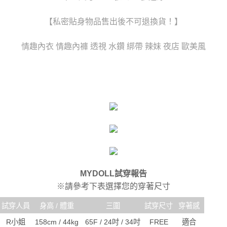
時審查核予不同之上限額度；若仍有額度不足之情形，本公司將視審查結果
每筆NT$80，滿NT$6,000(含以上)免運費
請求用戶進行身份認證。
【私密貼身物品售出後不可退換貨！】
５．嚴禁一人註冊多個帳號或使用他人資訊註冊。若發現惡意使用之情形，
貨到付款(新竹貨運)
恩沛科技股份有限公司將有權停止該用戶之使用額度並採取法律行動。
每筆NT$120
情趣內衣 情趣內褲 透視 水鑽 綁帶 辣妹 夜店 歐美風
國家/地區配送
查看運費
MYDOLL試穿報告
※請參考下表選擇您的穿著尺寸
試穿人員
身高 / 體重
三圍
試穿尺寸
穿著感
R小姐
158cm / 44kg
65F / 24吋 / 34吋
FREE
適合