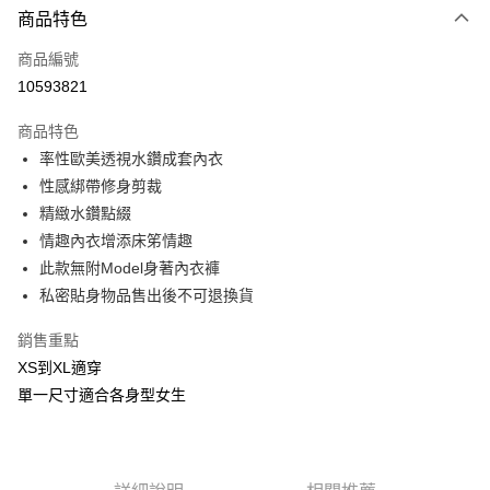
商品特色
信用卡一次付款
商品編號
信用卡分期付款
10593821
3 期 0 利率 每期
NT$333
21家銀行
商品特色
合作金庫商業銀行
第一商業銀行
超商取貨付款
率性歐美透視水鑽成套內衣
華南商業銀行
彰化商業銀行
性感綁帶修身剪裁
LINE Pay
上海商業儲蓄銀行
台北富邦商業銀行
國泰世華商業銀行
兆豐國際商業銀行
精緻水鑽點綴
Apple Pay
臺灣中小企業銀行
台中商業銀行
情趣內衣增添床笫情趣
匯豐（台灣）商業銀行
華泰商業銀行
此款無附Model身著內衣褲
街口支付
聯邦商業銀行
遠東國際商業銀行
私密貼身物品售出後不可退換貨
元大商業銀行
永豐商業銀行
悠遊付
玉山商業銀行
星展（台灣）商業銀行
銷售重點
台新國際商業銀行
中國信託商業銀行
AFTEE先享後付
XS到XL適穿
台灣樂天信用卡公司
相關說明
單一尺寸適合各身型女生
【關於「AFTEE先享後付」】
ATM付款
AFTEE先享後付是「在收到商品之後才付款」的支付方式。 讓您購物簡單
便利好安心！
貨到付款
１．簡單：不需註冊會員、不需綁卡、不需儲值。
２．便利：只要手機號碼，簡訊認證，即可結帳。