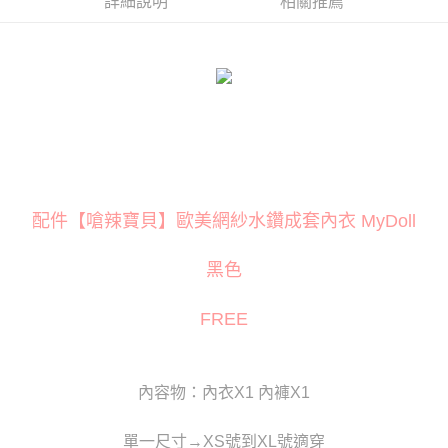
詳細說明
相關推薦
３．安心：先確認商品／服務後，再付款。
運送方式
【「AFTEE先享後付」結帳流程】
全家取貨付款
１．於結帳方式選擇「AFTEE先享後付」後，將跳轉至「AFTEE先享後付」
每筆NT$80
結帳頁面，進行簡訊認證並確認金額後，即可完成結帳。
２．訂單成立數日內，您將收到繳費通知簡訊。
付款後全家取貨
３．收到繳費通知簡訊後14天內，點擊此簡訊中的連結，可透過四大超商／
ATM／網路銀行／等多元方式進行付款，方視為交易完成。
每筆NT$80
※ 請注意：結帳手續完成當下不需立刻繳費，但若您需要取消訂單，請聯絡
購買商品的店家。未經商家同意取消之訂單仍視為有效，需透過AFTEE先享
萊爾富取貨付款
後付繳納相關費用。
每筆NT$120
※ 交易是否成功請以「AFTEE先享後付 」之結帳頁面顯示為準，若有關於
配件【嗆辣寶貝】歐美網紗水鑽成套內衣 MyDoll
是否繳費成功／繳費後需取消欲退款等相關疑問，請聯繫「AFTEE先享後付
客戶支援中心」
https://netprotections.freshdesk.com/support/home
付款後萊爾富取貨
黑色
每筆NT$120
【注意事項】
１．透過由恩沛科技股份有限公司提供之「AFTEE先享後付」服務完成之交
7-11取貨付款
FREE
易，需依本服務之必要範圍內提供個人資料，並將交易相關給付款項請求債
權轉讓予恩沛科技股份有限公司。
每筆NT$80
２．關於個人資料處理事宜，請瀏覽以下網址：
https://aftee.tw/terms/#terms3
付款後7-11取貨
３．未成年的使用者請事先徵得法定代理人或監護人之同意方可使用
內容物：內衣X1 內褲X1
每筆NT$80
「AFTEE先享後付」，若未經同意申辦者引起之損失，本公司不負相關責
任。
宅配
單一尺寸→XS號到XL號適穿
４．使用「AFTEE先享後付」時，將依據個別帳號之用戶狀況，依本公司即