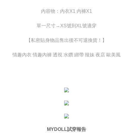
付款後7-11取貨
lama untuk dihantar). Oleh itu, anda dikehendaki membuat pembayaran
kepada AFTEE dalam tempoh sama ada anda menerima pesanan.
內容物：內衣X1 內褲X1
NT$80/pesanan
Kedua, Sekatan Pembayaran
宅配
1. Jumlah yang diperakui untuk pengguna kali pertama boleh sehingga
單一尺寸→XS號到XL號適穿
NT$80/pesanan | Penghantaran percuma untuk pesanan
NT$10,000. Amaun diperakui sebenar yang diluluskan akan berdasarkan
keputusan pensijilan dan semakan oleh AFTEE.
NT$6,000 atau lebih
【私密貼身物品售出後不可退換貨！】
2. Amaun perbelanjaan minimum mestilah lebih besar daripada NT$20.
3. Pada masa ini hanya tersedia untuk ahli Taiwan.
貨到付款(新竹貨運)
情趣內衣 情趣內褲 透視 水鑽 綁帶 辣妹 夜店 歐美風
NT$120/pesanan
Ketiga, Syarat Perkhidmatan
Perkhidmatan AFTEE Beli Sekarang Bayar Kemudian disediakan oleh NP
國家/地區配送
Taiwan, Inc. dan AFTEE akan membuat bil kepada pengguna. AFTEE
Kadar Penghantaran
akan menggunakan data peribadi yang dikumpul (termasuk nama
pembeli, no. telefon, nama penerima, no. telefon, alamat penerima) untuk
penggunaan perkhidmatan. Sila rujuk kepada "Penyata Pengumpulan
Data Peribadi, Pemprosesan, Penggunaan"
(https://aftee.tw/privacypolicy/
) untuk maklumat lanjut.
Jumlah yang diperakui untuk pengguna kali pertama yang lulus
kelulusan boleh sehingga NT$10,000. Jika pengguna tidak membuat
pembayaran dalam tempoh tersebut, yuran pembayaran lewat sebanyak
20% setahun akan dikenakan. Pengguna bawah umur dikehendaki
mendapatkan kebenaran daripada ibu bapa atau penjaga yang sah
MYDOLL試穿報告
untuk menggunakan AFTEE.