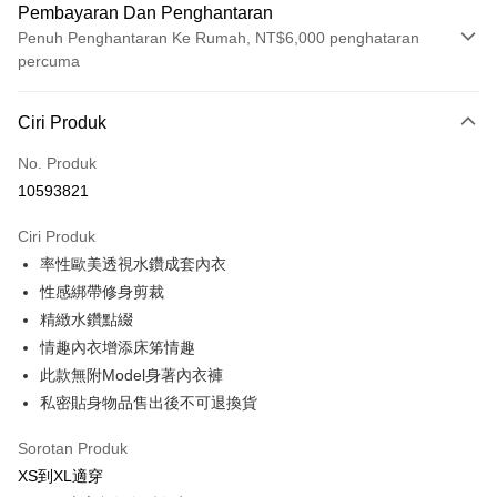
Pembayaran Dan Penghantaran
Penuh Penghantaran Ke Rumah, NT$6,000 penghataran
percuma
Kaedah Pembayaran
Ciri Produk
Kad Kredit (Bayaran Penuh)
No. Produk
Ansuran Kad Kredit
10593821
3 ansuran pada kadar faedah 0,
NT$333
setiap ansuran
Ciri Produk
21 Bank
Taiwan Cooperative Bank
Bank Komersial Pertama
Pengambilan di Kedai Serbaneka
率性歐美透視水鑽成套內衣
Hua Nan Commercial
Chang Hwa Commercial
LINE Pay
Bank
Bank
性感綁帶修身剪裁
The Shanghai
Bank Komersial Taipei
精緻水鑽點綴
Apple Pay
Commercial & Savings
Fubon
情趣內衣增添床笫情趣
Bank
JKOPAY
此款無附Model身著內衣褲
Bank Cathay United
Mega International
私密貼身物品售出後不可退換貨
Commercial Bank
Easy Wallet
Taiwan Business Bank
Taichung Commercial
Sorotan Produk
Bank
AFTEE
XS到XL適穿
HSBC Bank (Taiwan)
Hwatai Bank
Deskripsi