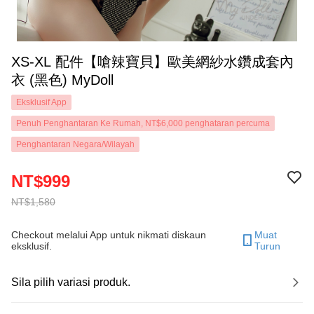
XS-XL 配件【嗆辣寶貝】歐美網紗水鑽成套內
衣 (黑色) MyDoll
Eksklusif App
Penuh Penghantaran Ke Rumah, NT$6,000 penghataran percuma
Penghantaran Negara/Wilayah
NT$999
NT$1,580
Checkout melalui App untuk nikmati diskaun
Muat
eksklusif.
Turun
Sila pilih variasi produk.