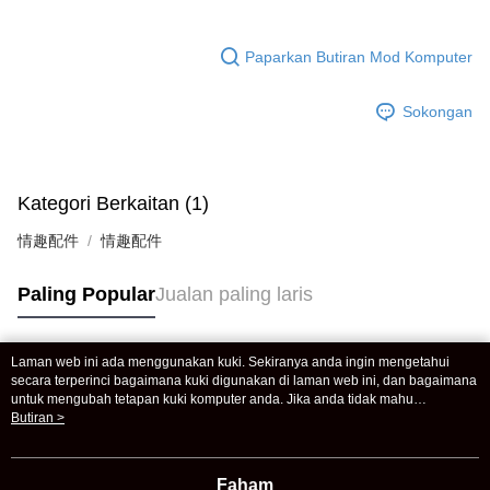
Paparkan Butiran Mod Komputer
Sokongan
Kategori Berkaitan (1)
情趣配件
情趣配件
Paling Popular
Jualan paling laris
Laman web ini ada menggunakan kuki. Sekiranya anda ingin mengetahui
Tag Popular
secara terperinci bagaimana kuki digunakan di laman web ini, dan bagaimana
untuk mengubah tetapan kuki komputer anda. Jika anda tidak mahu
menggunakan kuki di komputer anda, sila rujuk penerangan mengenai kuki.
Butiran >
Dasar Privasi
Laman web ini ada menggunakan kuki. Sekiranya anda ingin
mengetahui secara terperinci bagaimana kuki digunakan di laman web ini,
dan bagaimana untuk mengubah tetapan kuki komputer anda. Jika anda tidak
Faham