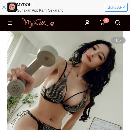
MYDOLL
Buka APP
Gunakan App Kami Sekarang
0
1
/
6