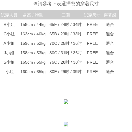
※請參考下表選擇您的穿著尺寸
Sila hubungi NP Taiwan Inc. di
cs_tw@netprotections.co.jp
jika anda
mempunyai sebarang kebimbangan mengenai pemprosesan dan
試穿人員
身高 / 體重
三圍
試穿尺寸
穿著感
penggunaan pada data peribadi. Jika anda tidak bersetuju dengan data
R小姐
158cm / 44kg
65F / 24吋 / 34吋
FREE
適合
peribadi yang disenaraikan seperti di atas akan dikumpul dan digunakan
oleh AFTEE, sila jangan gunakan perkhidmatan ini.
C小姐
163cm / 40kg
65B / 23吋 / 33吋
FREE
適合
A小姐
159cm / 52kg
70C / 25吋 / 36吋
FREE
適合
J小姐
158cm / 53kg
80C / 31吋 / 36吋
FREE
適合
S小姐
165cm / 65kg
75C / 28吋 / 38吋
FREE
適合
I小姐
160cm / 65kg
80E / 29吋 / 39吋
FREE
適合