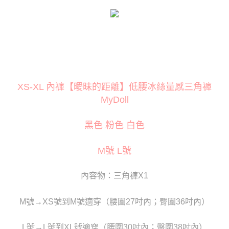
３．安心：先確認商品／服務後，再付款。
運送方式
【「AFTEE先享後付」結帳流程】
全家取貨付款
１．於結帳方式選擇「AFTEE先享後付」後，將跳轉至「AFTEE先享後付」
每筆NT$80
結帳頁面，進行簡訊認證並確認金額後，即可完成結帳。
２．訂單成立數日內，您將收到繳費通知簡訊。
付款後全家取貨
３．收到繳費通知簡訊後14天內，點擊此簡訊中的連結，可透過四大超商／
ATM／網路銀行／等多元方式進行付款，方視為交易完成。
每筆NT$80
※ 請注意：結帳手續完成當下不需立刻繳費，但若您需要取消訂單，請聯絡
XS-XL 內褲【曖昧的距離】低腰冰絲量感三角褲
購買商品的店家。未經商家同意取消之訂單仍視為有效，需透過AFTEE先享
萊爾富取貨付款
後付繳納相關費用。
MyDoll
每筆NT$120
※ 交易是否成功請以「AFTEE先享後付 」之結帳頁面顯示為準，若有關於
是否繳費成功／繳費後需取消欲退款等相關疑問，請聯繫「AFTEE先享後付
黑色 粉色 白色
客戶支援中心」
https://netprotections.freshdesk.com/support/home
付款後萊爾富取貨
每筆NT$120
【注意事項】
M號 L號
１．透過由恩沛科技股份有限公司提供之「AFTEE先享後付」服務完成之交
7-11取貨付款
易，需依本服務之必要範圍內提供個人資料，並將交易相關給付款項請求債
權轉讓予恩沛科技股份有限公司。
每筆NT$80
內容物：三角褲X1
２．關於個人資料處理事宜，請瀏覽以下網址：
https://aftee.tw/terms/#terms3
付款後7-11取貨
３．未成年的使用者請事先徵得法定代理人或監護人之同意方可使用
M號→XS號到M號適穿（腰圍27吋內；臀圍36吋內）
每筆NT$80
「AFTEE先享後付」，若未經同意申辦者引起之損失，本公司不負相關責
任。
宅配
４．使用「AFTEE先享後付」時，將依據個別帳號之用戶狀況，依本公司即
L號→L號到XL號適穿（腰圍30吋內；臀圍38吋內）