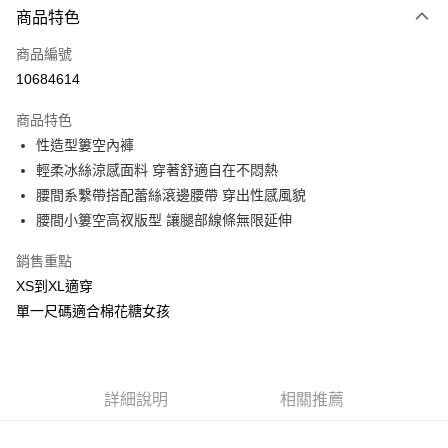
商品特色
信用卡一次付款
商品編號
信用卡分期付款
10684614
3 期 0 利率 每期
NT$83
21家銀行
商品特色
合作金庫商業銀行
第一商業銀行
超商取貨付款
性造型簍空內褲
華南商業銀行
彰化商業銀行
輕柔冰絲涼感面料 穿著舒適自在不悶熱
LINE Pay
上海商業儲蓄銀行
台北富邦商業銀行
國泰世華商業銀行
兆豐國際商業銀行
腰間系繫帶搭配蕾絲滾邊腰帶 穿出性感風貌
Apple Pay
臺灣中小企業銀行
台中商業銀行
腰間小簍空高衩版型 讓腿部線條無限延伸
匯豐（台灣）商業銀行
華泰商業銀行
街口支付
聯邦商業銀行
遠東國際商業銀行
銷售重點
元大商業銀行
永豐商業銀行
悠遊付
XS到XL適穿
玉山商業銀行
星展（台灣）商業銀行
單一尺碼適合棉花糖女孩
台新國際商業銀行
中國信託商業銀行
AFTEE先享後付
台灣樂天信用卡公司
相關說明
【關於「AFTEE先享後付」】
ATM付款
AFTEE先享後付是「在收到商品之後才付款」的支付方式。 讓您購物簡單
詳細說明
相關推薦
便利好安心！
貨到付款
１．簡單：不需註冊會員、不需綁卡、不需儲值。
２．便利：只要手機號碼，簡訊認證，即可結帳。