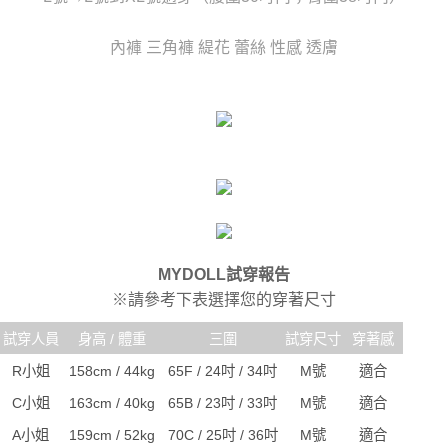
時審查核予不同之上限額度；若仍有額度不足之情形，本公司將視審查結果
每筆NT$80，滿NT$6,000(含以上)免運費
請求用戶進行身份認證。
內褲 三角褲 緹花 蕾絲 性感 透膚
５．嚴禁一人註冊多個帳號或使用他人資訊註冊。若發現惡意使用之情形，
貨到付款(新竹貨運)
恩沛科技股份有限公司將有權停止該用戶之使用額度並採取法律行動。
每筆NT$120
國家/地區配送
查看運費
MYDOLL試穿報告
※請參考下表選擇您的穿著尺寸
試穿人員
身高 / 體重
三圍
試穿尺寸
穿著感
R小姐
158cm / 44kg
65F / 24吋 / 34吋
M號
適合
C小姐
163cm / 40kg
65B / 23吋 / 33吋
M號
適合
A小姐
159cm / 52kg
70C / 25吋 / 36吋
M號
適合