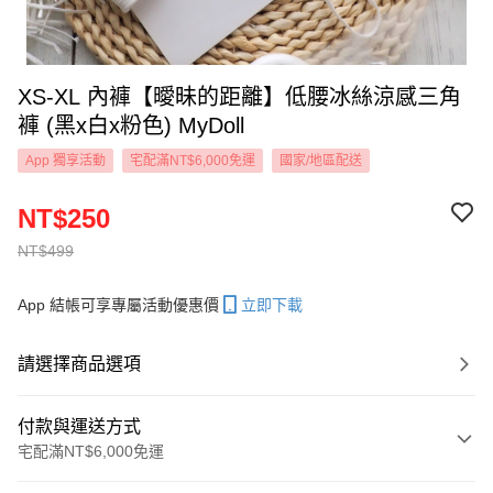
XS-XL 內褲【曖昧的距離】低腰冰絲涼感三角
褲 (黑x白x粉色) MyDoll
App 獨享活動
宅配滿NT$6,000免運
國家/地區配送
NT$250
NT$499
App 結帳可享專屬活動優惠價
立即下載
請選擇商品選項
付款與運送方式
宅配滿NT$6,000免運
付款方式