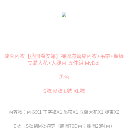
１．簡單：不需註冊會員、不需綁卡、不需儲值。
２．便利：只要手機號碼，簡訊認證，即可結帳。
３．安心：先確認商品／服務後，再付款。
運送方式
【「AFTEE先享後付」結帳流程】
全家取貨付款
１．於結帳方式選擇「AFTEE先享後付」後，將跳轉至「AFTEE先享後付」
每筆NT$80
結帳頁面，進行簡訊認證並確認金額後，即可完成結帳。
２．訂單成立數日內，您將收到繳費通知簡訊。
付款後全家取貨
３．收到繳費通知簡訊後14天內，點擊此簡訊中的連結，可透過四大超商／
ATM／網路銀行／等多元方式進行付款，方視為交易完成。
每筆NT$80
※ 請注意：結帳手續完成當下不需立刻繳費，但若您需要取消訂單，請聯絡
成套內衣【盛開喬安娜】裸透膚蕾絲內衣+吊帶+纏繞
購買商品的店家。未經商家同意取消之訂單仍視為有效，需透過AFTEE先享
萊爾富取貨付款
後付繳納相關費用。
立體大花+大腿束 五件組 MyDoll
每筆NT$120
※ 交易是否成功請以「AFTEE先享後付 」之結帳頁面顯示為準，若有關於
是否繳費成功／繳費後需取消欲退款等相關疑問，請聯繫「AFTEE先享後付
黑色
客戶支援中心」
https://netprotections.freshdesk.com/support/home
付款後萊爾富取貨
每筆NT$120
【注意事項】
S號 M號 L號 XL號
１．透過由恩沛科技股份有限公司提供之「AFTEE先享後付」服務完成之交
7-11取貨付款
易，需依本服務之必要範圍內提供個人資料，並將交易相關給付款項請求債
權轉讓予恩沛科技股份有限公司。
每筆NT$80
２．關於個人資料處理事宜，請瀏覽以下網址：
內容物：內衣X1 丁字褲X1 吊帶X1 立體大花X1 腿束X2
https://aftee.tw/terms/#terms3
付款後7-11取貨
３．未成年的使用者請事先徵得法定代理人或監護人之同意方可使用
每筆NT$80
「AFTEE先享後付」，若未經同意申辦者引起之損失，本公司不負相關責
S號→S號到M號適穿（胸圍70D內；腰圍28吋內）