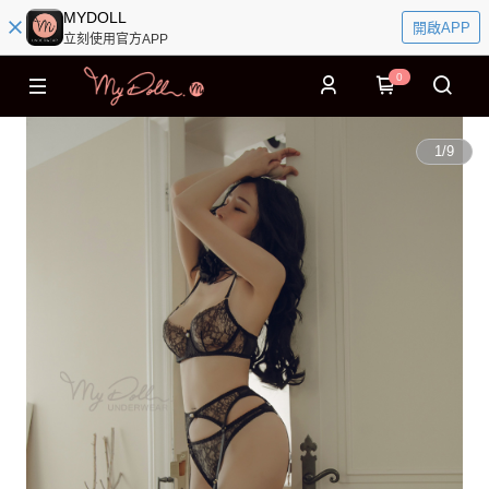
MYDOLL
開啟APP
立刻使用官方APP
0
1
/
9