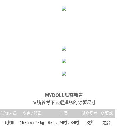
MYDOLL試穿報告
※請參考下表選擇您的穿著尺寸
試穿人員
身高 / 體重
三圍
試穿尺寸
穿著感
R小姐
158cm / 44kg
65F / 24吋 / 34吋
S號
適合