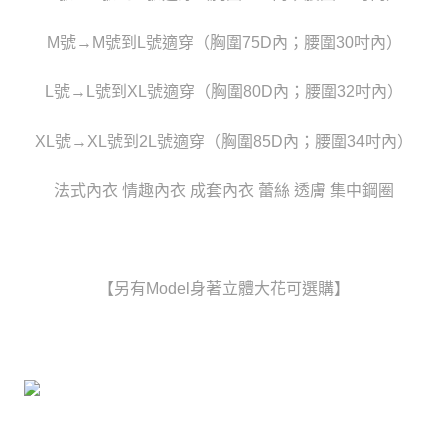
任。
宅配
４．使用「AFTEE先享後付」時，將依據個別帳號之用戶狀況，依本公司即
時審查核予不同之上限額度；若仍有額度不足之情形，本公司將視審查結果
M號→M號到L號適穿（胸圍75D內；腰圍30吋內）
每筆NT$80，滿NT$6,000(含以上)免運費
請求用戶進行身份認證。
５．嚴禁一人註冊多個帳號或使用他人資訊註冊。若發現惡意使用之情形，
貨到付款(新竹貨運)
L號→L號到XL號適穿（胸圍80D內；腰圍32吋內）
恩沛科技股份有限公司將有權停止該用戶之使用額度並採取法律行動。
每筆NT$120
XL號→XL號到2L號適穿（胸圍85D內；腰圍34吋內）
國家/地區配送
查看運費
法式內衣 情趣內衣 成套內衣 蕾絲 透膚 集中鋼圈
【另有Model身著立體大花可選購】