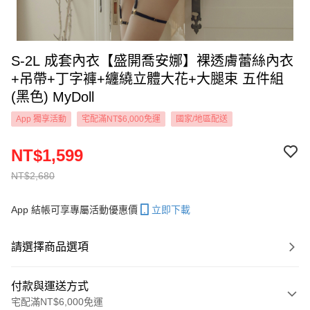
S-2L 成套內衣【盛開喬安娜】裸透膚蕾絲內衣
+吊帶+丁字褲+纏繞立體大花+大腿束 五件組
(黑色) MyDoll
App 獨享活動
宅配滿NT$6,000免運
國家/地區配送
NT$1,599
NT$2,680
App 結帳可享專屬活動優惠價
立即下載
請選擇商品選項
付款與運送方式
宅配滿NT$6,000免運