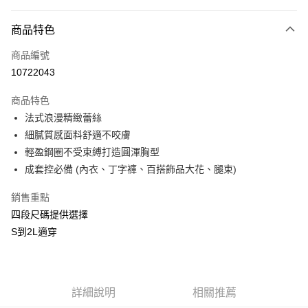
付款方式
商品特色
信用卡一次付款
商品編號
信用卡分期付款
10722043
3 期 0 利率 每期
NT$533
21家銀行
商品特色
合作金庫商業銀行
第一商業銀行
超商取貨付款
法式浪漫精緻蕾絲
華南商業銀行
彰化商業銀行
細膩質感面料舒適不咬膚
LINE Pay
上海商業儲蓄銀行
台北富邦商業銀行
國泰世華商業銀行
兆豐國際商業銀行
輕盈鋼圈不受束縛打造圓渾胸型
Apple Pay
臺灣中小企業銀行
台中商業銀行
成套控必備 (內衣、丁字褲、百搭飾品大花、腿束)
匯豐（台灣）商業銀行
華泰商業銀行
街口支付
聯邦商業銀行
遠東國際商業銀行
銷售重點
元大商業銀行
永豐商業銀行
悠遊付
四段尺碼提供選擇
玉山商業銀行
星展（台灣）商業銀行
S到2L適穿
台新國際商業銀行
中國信託商業銀行
AFTEE先享後付
台灣樂天信用卡公司
相關說明
【關於「AFTEE先享後付」】
ATM付款
AFTEE先享後付是「在收到商品之後才付款」的支付方式。 讓您購物簡單
詳細說明
相關推薦
便利好安心！
貨到付款