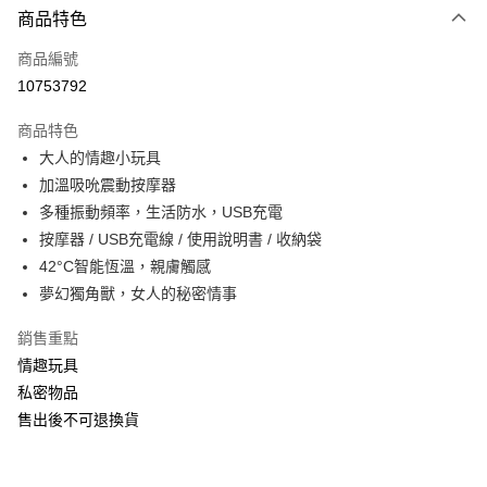
商品特色
信用卡一次付款
商品編號
信用卡分期付款
10753792
3 期 0 利率 每期
NT$493
21家銀行
商品特色
合作金庫商業銀行
第一商業銀行
超商取貨付款
大人的情趣小玩具
華南商業銀行
彰化商業銀行
加溫吸吮震動按摩器
LINE Pay
上海商業儲蓄銀行
台北富邦商業銀行
國泰世華商業銀行
兆豐國際商業銀行
多種振動頻率，生活防水，USB充電
Apple Pay
臺灣中小企業銀行
台中商業銀行
按摩器 / USB充電線 / 使用說明書 / 收納袋
匯豐（台灣）商業銀行
華泰商業銀行
42°C智能恆溫，親膚觸感
街口支付
聯邦商業銀行
遠東國際商業銀行
夢幻獨角獸，女人的秘密情事
元大商業銀行
永豐商業銀行
悠遊付
玉山商業銀行
星展（台灣）商業銀行
銷售重點
台新國際商業銀行
中國信託商業銀行
AFTEE先享後付
情趣玩具
台灣樂天信用卡公司
相關說明
私密物品
【關於「AFTEE先享後付」】
ATM付款
售出後不可退換貨
AFTEE先享後付是「在收到商品之後才付款」的支付方式。 讓您購物簡單
便利好安心！
貨到付款
１．簡單：不需註冊會員、不需綁卡、不需儲值。
２．便利：只要手機號碼，簡訊認證，即可結帳。