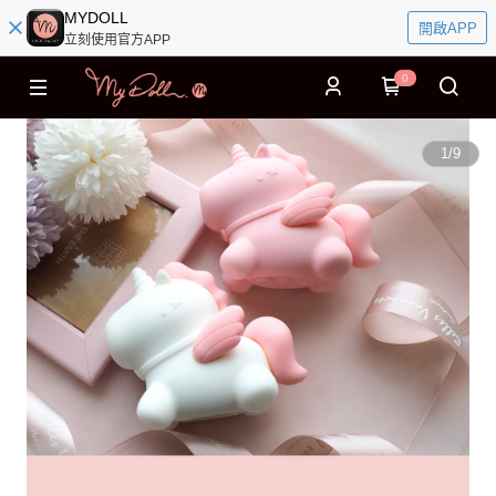
MYDOLL
開啟APP
立刻使用官方APP
0
1
/
9