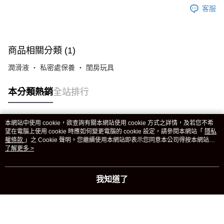
客服
商品相關分類 (1)
潤滑液 ‧ 私密處保養 ‧ 閨房玩具
本分類熱銷
全站排行
本網站中使用 cookie，欲查詢有關本網站使用 cookie 方式之詳情，及若您不希
熱門標籤
望在電腦上使用 cookie 時應如何變更電腦的 cookie 設定，請參閱本網站「
隱私
權條款
」之 Cookie 聲明。您繼續使用本網站即表示您同意本公司得按本網站使
用條款之 Cookie 聲明使用 cookie。
了解更多 >
我知道了