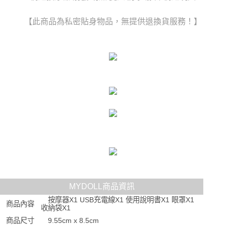
時審查核予不同之上限額度；若仍有額度不足之情形，本公司將視審查結果
每筆NT$80，滿NT$6,000(含以上)免運費
請求用戶進行身份認證。
【此商品為私密貼身物品，無提供退換貨服務！】
５．嚴禁一人註冊多個帳號或使用他人資訊註冊。若發現惡意使用之情形，
貨到付款(新竹貨運)
恩沛科技股份有限公司將有權停止該用戶之使用額度並採取法律行動。
每筆NT$120
MYDOLL商品資訊
按摩器X1 USB充電線X1 使用說明書X1 眼罩X1
商品內容
收納袋X1
商品尺寸
9.55cm x 8.5cm