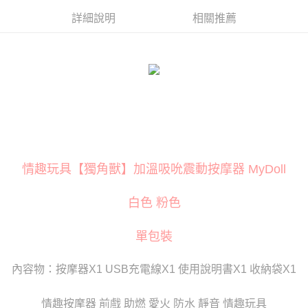
３．安心：先確認商品／服務後，再付款。
運送方式
詳細說明
相關推薦
【「AFTEE先享後付」結帳流程】
全家取貨付款
１．於結帳方式選擇「AFTEE先享後付」後，將跳轉至「AFTEE先享後付」
每筆NT$80
結帳頁面，進行簡訊認證並確認金額後，即可完成結帳。
２．訂單成立數日內，您將收到繳費通知簡訊。
付款後全家取貨
３．收到繳費通知簡訊後14天內，點擊此簡訊中的連結，可透過四大超商／
ATM／網路銀行／等多元方式進行付款，方視為交易完成。
每筆NT$80
※ 請注意：結帳手續完成當下不需立刻繳費，但若您需要取消訂單，請聯絡
購買商品的店家。未經商家同意取消之訂單仍視為有效，需透過AFTEE先享
萊爾富取貨付款
後付繳納相關費用。
每筆NT$120
※ 交易是否成功請以「AFTEE先享後付 」之結帳頁面顯示為準，若有關於
是否繳費成功／繳費後需取消欲退款等相關疑問，請聯繫「AFTEE先享後付
情趣玩具【獨角獸】加溫吸吮震動按摩器 MyDoll
客戶支援中心」
https://netprotections.freshdesk.com/support/home
付款後萊爾富取貨
每筆NT$120
【注意事項】
白色 粉色
１．透過由恩沛科技股份有限公司提供之「AFTEE先享後付」服務完成之交
7-11取貨付款
易，需依本服務之必要範圍內提供個人資料，並將交易相關給付款項請求債
權轉讓予恩沛科技股份有限公司。
每筆NT$80
單包裝
２．關於個人資料處理事宜，請瀏覽以下網址：
https://aftee.tw/terms/#terms3
付款後7-11取貨
３．未成年的使用者請事先徵得法定代理人或監護人之同意方可使用
內容物：按摩器X1 USB充電線X1 使用說明書X1 收納袋X1
每筆NT$80
「AFTEE先享後付」，若未經同意申辦者引起之損失，本公司不負相關責
任。
宅配
情趣按摩器 前戲 助燃 愛火 防水 靜音 情趣玩具
４．使用「AFTEE先享後付」時，將依據個別帳號之用戶狀況，依本公司即