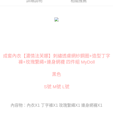
１．簡單：不需註冊會員、不需綁卡、不需儲值。
詳細說明
相關推薦
２．便利：只要手機號碼，簡訊認證，即可結帳。
３．安心：先確認商品／服務後，再付款。
運送方式
【「AFTEE先享後付」結帳流程】
全家取貨付款
１．於結帳方式選擇「AFTEE先享後付」後，將跳轉至「AFTEE先享後付」
每筆NT$80
結帳頁面，進行簡訊認證並確認金額後，即可完成結帳。
２．訂單成立數日內，您將收到繳費通知簡訊。
付款後全家取貨
３．收到繳費通知簡訊後14天內，點擊此簡訊中的連結，可透過四大超商／
ATM／網路銀行／等多元方式進行付款，方視為交易完成。
每筆NT$80
※ 請注意：結帳手續完成當下不需立刻繳費，但若您需要取消訂單，請聯絡
購買商品的店家。未經商家同意取消之訂單仍視為有效，需透過AFTEE先享
萊爾富取貨付款
後付繳納相關費用。
成套內衣【濃情法芙娜】刺繡透膚網紗鋼圈+造型丁字
每筆NT$120
※ 交易是否成功請以「AFTEE先享後付 」之結帳頁面顯示為準，若有關於
褲+玫瑰繫繩+連身網襪 四件組 MyDoll
是否繳費成功／繳費後需取消欲退款等相關疑問，請聯繫「AFTEE先享後付
客戶支援中心」
https://netprotections.freshdesk.com/support/home
付款後萊爾富取貨
黑色
每筆NT$120
【注意事項】
１．透過由恩沛科技股份有限公司提供之「AFTEE先享後付」服務完成之交
7-11取貨付款
S號 M號 L號
易，需依本服務之必要範圍內提供個人資料，並將交易相關給付款項請求債
權轉讓予恩沛科技股份有限公司。
每筆NT$80
２．關於個人資料處理事宜，請瀏覽以下網址：
https://aftee.tw/terms/#terms3
付款後7-11取貨
３．未成年的使用者請事先徵得法定代理人或監護人之同意方可使用
內容物：內衣X1 丁字褲X1 玫瑰繫繩X1 連身網襪X1
每筆NT$80
「AFTEE先享後付」，若未經同意申辦者引起之損失，本公司不負相關責