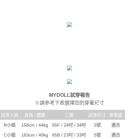
MYDOLL試穿報告
※請參考下表選擇您的穿著尺寸
試穿人員
身高 / 體重
三圍
試穿尺寸
穿著感
R小姐
158cm / 44kg
65F / 24吋 / 34吋
S號
適合
C小姐
163cm / 40kg
65B / 23吋 / 33吋
S號
適合