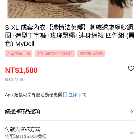
S-XL 成套內衣【濃情法芙娜】刺繡透膚網紗鋼
圈+造型丁字褲+玫瑰繫繩+連身網襪 四件組 (黑
色) MyDoll
App 獨享活動
宅配滿NT$6,000免運
國家/地區配送
NT$1,580
NT$2,080
App 結帳可享專屬活動優惠價
立即下載
請選擇商品選項
付款與運送方式
宅配滿NT$6,000免運