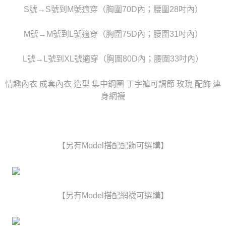
任。
宅配
S號→S號到M號適穿（胸圍70D內；腰圍28吋內）
４．使用「AFTEE先享後付」時，將依據個別帳號之用戶狀況，依本公司即
時審查核予不同之上限額度；若仍有額度不足之情形，本公司將視審查結果
每筆NT$80，滿NT$6,000(含以上)免運費
請求用戶進行身份認證。
M號→M號到L號適穿（胸圍75D內；腰圍31吋內）
５．嚴禁一人註冊多個帳號或使用他人資訊註冊。若發現惡意使用之情形，
貨到付款(新竹貨運)
恩沛科技股份有限公司將有權停止該用戶之使用額度並採取法律行動。
每筆NT$120
L號→L號到XL號適穿（胸圍80D內；腰圍33吋內）
國家/地區配送
查看運費
情趣內衣 成套內衣 造型 集中鋼圈 丁字褲可調節 玫瑰 配飾 連
身網襪
【另有Model搭配配飾可選購】
【另有Model搭配網襪可選購】