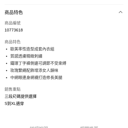
付款方式
商品特色
信用卡一次付款
商品編號
信用卡分期付款
10773618
3 期 0 利率 每期
NT$526
21家銀行
商品特色
合作金庫商業銀行
第一商業銀行
超商取貨付款
歐美率性造型成套內衣組
華南商業銀行
彰化商業銀行
質感透膚精緻刺繡
LINE Pay
上海商業儲蓄銀行
台北富邦商業銀行
國泰世華商業銀行
兆豐國際商業銀行
鐵環丁字褲側邊可調節不受束縛
Apple Pay
臺灣中小企業銀行
台中商業銀行
玫瑰繫繩配飾增添女人韻味
匯豐（台灣）商業銀行
華泰商業銀行
中網眼連身網襪打造修長美腿
街口支付
聯邦商業銀行
遠東國際商業銀行
元大商業銀行
永豐商業銀行
悠遊付
銷售重點
玉山商業銀行
星展（台灣）商業銀行
三段尺碼提供選擇
台新國際商業銀行
中國信託商業銀行
AFTEE先享後付
S到XL適穿
台灣樂天信用卡公司
相關說明
【關於「AFTEE先享後付」】
ATM付款
AFTEE先享後付是「在收到商品之後才付款」的支付方式。 讓您購物簡單
便利好安心！
貨到付款