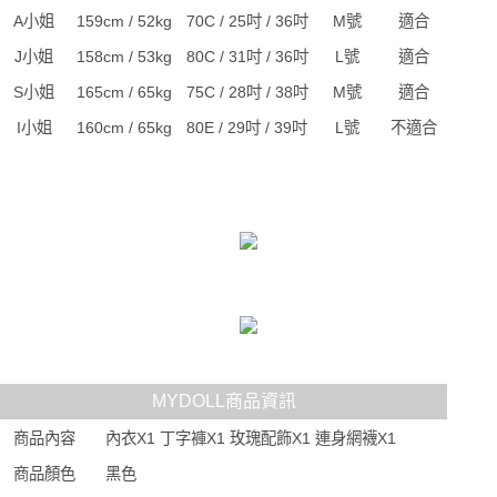
A小姐
159cm / 52kg
70C / 25吋 / 36吋
M號
適合
J小姐
158cm / 53kg
80C / 31吋 / 36吋
L號
適合
S小姐
165cm / 65kg
75C / 28吋 / 38吋
M號
適合
I小姐
160cm / 65kg
80E / 29吋 / 39吋
L號
不適合
MYDOLL商品資訊
商品內容
內衣X1 丁字褲X1 玫瑰配飾X1 連身網襪X1
商品顏色
黑色