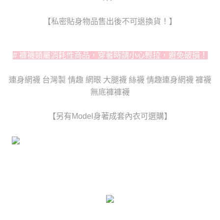
時審查核予不同之上限額度；若仍有額度不足之情形，本公司將視審查結果
每筆NT$80，滿NT$6,000(含以上)免運費
請求用戶進行身份認證。
【私密貼身物品售出後不可退換貨！】
５．嚴禁一人註冊多個帳號或使用他人資訊註冊。若發現惡意使用之情形，
貨到付款(新竹貨運)
恩沛科技股份有限公司將有權停止該用戶之使用額度並採取法律行動。
每筆NT$120
# 褲襪類屬消耗性商品，穿著時請小心輕拉，避免破損！
國家/地區配送
查看運費
連身網襪 台灣製 情趣 網眼 大腿襪 絲襪 情趣連身網襪 褲襪
無底褲褲襪
【另有Model身著成套內衣可選購】