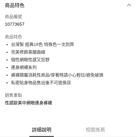
商品特色
信用卡一次付款
商品編號
信用卡分期付款
10773657
3 期 0 利率 每期
NT$96
21家銀行
商品特色
合作金庫商業銀行
第一商業銀行
超商取貨付款
台灣製 經典18色 特殊色一次到齊
華南商業銀行
彰化商業銀行
完美修飾美腿曲線
LINE Pay
上海商業儲蓄銀行
台北富邦商業銀行
國泰世華商業銀行
兆豐國際商業銀行
個性網眼性感又狂野
Apple Pay
臺灣中小企業銀行
台中商業銀行
連身網襪系列
匯豐（台灣）商業銀行
華泰商業銀行
褲襪類屬消耗性商品/穿著時請小心輕拉/避免破損
街口支付
聯邦商業銀行
遠東國際商業銀行
私密貼身物品售出後不可退換貨
元大商業銀行
永豐商業銀行
悠遊付
玉山商業銀行
星展（台灣）商業銀行
銷售重點
台新國際商業銀行
中國信託商業銀行
AFTEE先享後付
性感歐美中網眼連身褲襪
台灣樂天信用卡公司
相關說明
【關於「AFTEE先享後付」】
ATM付款
AFTEE先享後付是「在收到商品之後才付款」的支付方式。 讓您購物簡單
便利好安心！
貨到付款
１．簡單：不需註冊會員、不需綁卡、不需儲值。
詳細說明
相關推薦
２．便利：只要手機號碼，簡訊認證，即可結帳。