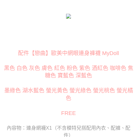
３．安心：先確認商品／服務後，再付款。
運送方式
【「AFTEE先享後付」結帳流程】
全家取貨付款
１．於結帳方式選擇「AFTEE先享後付」後，將跳轉至「AFTEE先享後付」
每筆NT$80
結帳頁面，進行簡訊認證並確認金額後，即可完成結帳。
２．訂單成立數日內，您將收到繳費通知簡訊。
付款後全家取貨
３．收到繳費通知簡訊後14天內，點擊此簡訊中的連結，可透過四大超商／
ATM／網路銀行／等多元方式進行付款，方視為交易完成。
每筆NT$80
※ 請注意：結帳手續完成當下不需立刻繳費，但若您需要取消訂單，請聯絡
配件【戀曲】歐美中網眼連身褲襪 MyDoll
購買商品的店家。未經商家同意取消之訂單仍視為有效，需透過AFTEE先享
萊爾富取貨付款
後付繳納相關費用。
每筆NT$120
※ 交易是否成功請以「AFTEE先享後付 」之結帳頁面顯示為準，若有關於
黑色 白色 灰色 膚色 紅色 粉色 紫色 酒紅色 咖啡色 焦
是否繳費成功／繳費後需取消欲退款等相關疑問，請聯繫「AFTEE先享後付
糖色 寶藍色 深藍色
客戶支援中心」
https://netprotections.freshdesk.com/support/home
付款後萊爾富取貨
每筆NT$120
【注意事項】
墨綠色 湖水藍色 螢光黃色 螢光綠色 螢光桃色 螢光橘
１．透過由恩沛科技股份有限公司提供之「AFTEE先享後付」服務完成之交
7-11取貨付款
易，需依本服務之必要範圍內提供個人資料，並將交易相關給付款項請求債
色
權轉讓予恩沛科技股份有限公司。
每筆NT$80
２．關於個人資料處理事宜，請瀏覽以下網址：
FREE
https://aftee.tw/terms/#terms3
付款後7-11取貨
３．未成年的使用者請事先徵得法定代理人或監護人之同意方可使用
每筆NT$80
「AFTEE先享後付」，若未經同意申辦者引起之損失，本公司不負相關責
內容物：連身網襪X1（不含模特兒搭配用內衣、配褲、配
任。
宅配
件）
４．使用「AFTEE先享後付」時，將依據個別帳號之用戶狀況，依本公司即