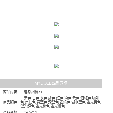
MYDOLL商品資訊
商品內容
連身網襪X1
黑色 白色 灰色 膚色 紅色 粉色 紫色 酒紅色 咖啡
商品顏色
色 焦糖色 寶藍色 深藍色 墨綠色 湖水藍色 螢光黃色
螢光綠色 螢光桃色 螢光橘色
商品產地
TAIWAN