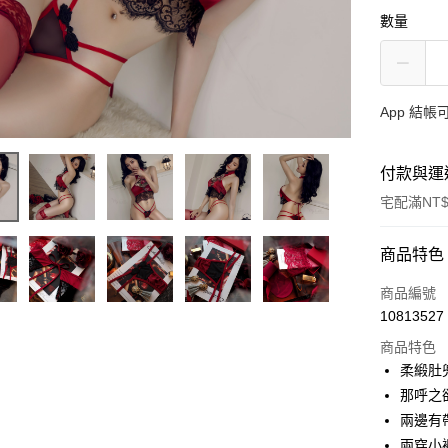
數量
App 結
付款與運
宅配滿NT$
付款方式
商品特色
信用卡一
商品編號
10813527
信用卡分
商品特色
3 期 
柔緞肚
合作金
那呼之
超商取貨
華南商
兩邊有
LINE Pay
上海商
兩穿小