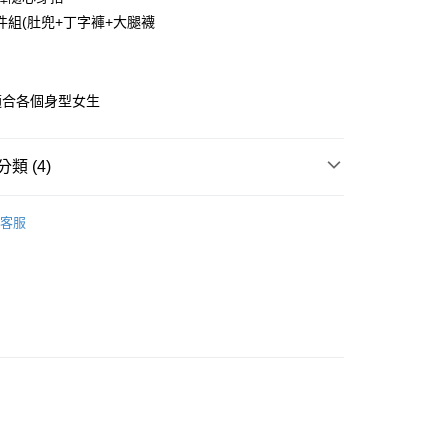
華商業銀行
兆豐國際商業銀行
件組(肚兜+丁字褲+大腿襪
小企業銀行
台中商業銀行
台灣）商業銀行
華泰商業銀行
業銀行
遠東國際商業銀行
穿
業銀行
永豐商業銀行
適合各個身型女生
業銀行
星展（台灣）商業銀行
際商業銀行
中國信託商業銀行
享後付
天信用卡公司
類 (4)
FTEE先享後付」】
先享後付是「在收到商品之後才付款」的支付方式。 讓您購物簡單
 ‧ XS-6L
心！
客服
：不需註冊會員、不需綁卡、不需儲值。
睡衣 ‧ XS-6L
XS-S
：只要手機號碼，簡訊認證，即可結帳。
：先確認商品／服務後，再付款。
睡衣 ‧ XS-6L
M
睡衣 ‧ XS-6L
EE先享後付」結帳流程】
L
方式選擇「AFTEE先享後付」後，將跳轉至「AFTEE先享後
付款
頁面，進行簡訊認證並確認金額後，即可完成結帳。
0
成立數日內，您將收到繳費通知簡訊。
費通知簡訊後14天內，點擊此簡訊中的連結，可透過四大超商
網路銀行／等多元方式進行付款，方視為交易完成。
家取貨
：結帳手續完成當下不需立刻繳費，但若您需要取消訂單，請聯
0
的店家。未經商家同意取消之訂單仍視為有效，需透過AFTEE
繳納相關費用。