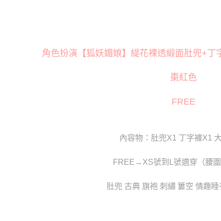
萊爾富取
※ 交易是
是否繳費成
每筆NT$1
付客戶支
付款後萊
【注意事
每筆NT$1
角色扮演【狐妖媚娘】緹花裸透緞面肚兜+丁字褲+
１．透過由
交易，需
7-11取貨
求債權轉
棗紅色
２．關於
每筆NT$8
https://aft
３．未成
付款後7-1
FREE
「AFTE
每筆NT$8
任。
４．使用「
宅配
即時審查
內容物：肚兜X1 丁字褲X1 
結果請求
每筆NT$8
５．嚴禁
形，恩沛
FREE→XS號到L號適穿（腰圍
貨到付款(
動。
每筆NT$1
肚兜 古典 旗袍 刺繡 簍空 情趣
國家/地區