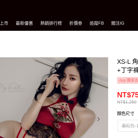
上市
最新優惠
熱銷排行榜
折價劵
追蹤FB
關注IG
XS-
+丁字褲
App 獨享
NT$7
NT$1,280
顏色尺寸
棗紅色【