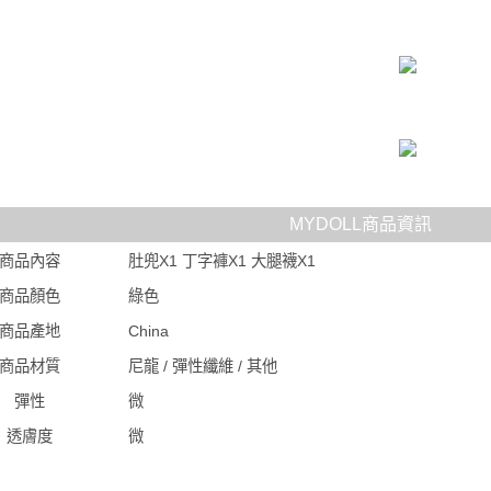
MYDOLL商品資訊
商品內容
肚兜X1 丁字褲X1 大腿襪X1
商品顏色
綠色
商品產地
China
商品材質
尼龍 / 彈性纖維 / 其他
彈性
微
透膚度
微