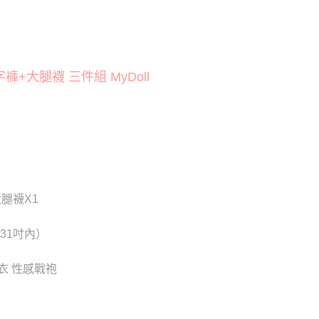
貨付款
否成功請以「AFTEE先享後付 」之結帳頁面顯示為準，若有關於
功／繳費後需取消欲退款等相關疑問，請聯繫「AFTEE先享後
20
援中心」
https://netprotections.freshdesk.com/support/home
爾富取貨
項】
20
大腿襪 三件組 MyDoll
恩沛科技股份有限公司提供之「AFTEE先享後付」服務完成之
依本服務之必要範圍內提供個人資料，並將交易相關給付款項請
付款
讓予恩沛科技股份有限公司。
個人資料處理事宜，請瀏覽以下網址：
0
ee.tw/terms/#terms3
年的使用者請事先徵得法定代理人或監護人之同意方可使用
1取貨
E先享後付」，若未經同意申辦者引起之損失，本公司不負相關責
0
AFTEE先享後付」時，將依據個別帳號之用戶狀況，依本公司
核予不同之上限額度；若仍有額度不足之情形，本公司將視審查
大腿襪X1
用戶進行身份認證。
0，滿NT$6,000(含以上)免運費
一人註冊多個帳號或使用他人資訊註冊。若發現惡意使用之情
科技股份有限公司將有權停止該用戶之使用額度並採取法律行
31吋內）
新竹貨運)
20
睡衣 性感戰袍
配送
查看運費