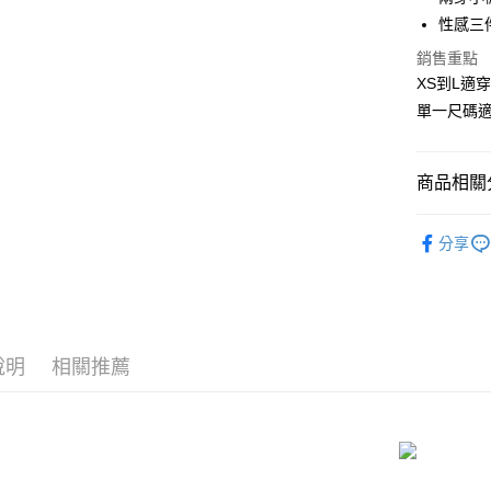
國泰世
性感三
Apple Pay
臺灣中
匯豐（
銷售重點
街口支付
聯邦商
XS到L適
元大商
悠遊付
單一尺碼
玉山商
台新國
AFTEE先
台灣樂
相關說明
商品相關分
【關於「A
ATM付款
AFTEE
角色扮演造型
便利好安
分享
貨到付款
１．簡單
📏依尺寸選
２．便利
３．安心
📏依尺寸選
運送方式
📏依尺寸選
【「AFT
１．於結帳
全家取貨
說明
相關推薦
付」結帳
每筆NT$8
２．訂單
３．收到繳
／ATM／
付款後全
※ 請注意
每筆NT$8
絡購買商品
先享後付