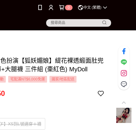
0
中文 (繁體)
L 角色扮演【狐妖媚娘】緹花裸透緞面肚兜
+大腿襪 三件組 (棗紅色) MyDoll
活動
宅配滿NT$6,000免運
國家/地區配送
50
F】XS到L號適穿＋襪