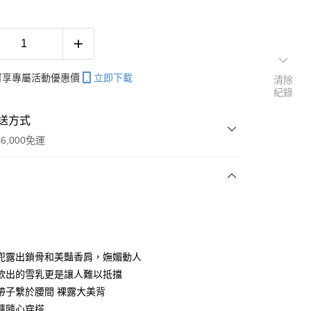
帳可享專屬活動優惠價
立即下載
清除
紀錄
送方式
6,000免運
次付款
期付款
0 利率 每期
NT$250
21家銀行
兜露出鎖骨和美豔香肩，嫵媚動人
庫商業銀行
第一商業銀行
欲出的雪乳更是讓人難以抵擋
付款
業銀行
彰化商業銀行
帶子繫於腰間 裸露大美背
業儲蓄銀行
台北富邦商業銀行
褲隨心穿搭