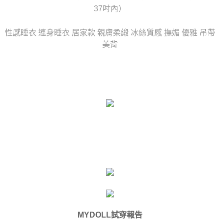
時審查核予不同之上限額度；若仍有額度不足之情形，本公司將視審查結果
37吋內）
每筆NT$80，滿NT$6,000(含以上)免運費
請求用戶進行身份認證。
５．嚴禁一人註冊多個帳號或使用他人資訊註冊。若發現惡意使用之情形，
貨到付款(新竹貨運)
性感睡衣 連身睡衣 居家款 親膚柔緞 冰絲質感 撫媚 優雅 吊帶
恩沛科技股份有限公司將有權停止該用戶之使用額度並採取法律行動。
每筆NT$120
美背
國家/地區配送
查看運費
MYDOLL試穿報告