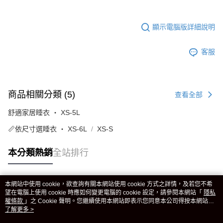
顯示電腦版詳細說明
客服
商品相關分類 (5)
查看全部
舒適家居睡衣 ‧ XS-5L
📏依尺寸選睡衣 ‧ XS-6L
XS-S
本分類熱銷
全站排行
本網站中使用 cookie，欲查詢有關本網站使用 cookie 方式之詳情，及若您不希
熱門標籤
望在電腦上使用 cookie 時應如何變更電腦的 cookie 設定，請參閱本網站「
隱私
權條款
」之 Cookie 聲明。您繼續使用本網站即表示您同意本公司得按本網站使
用條款之 Cookie 聲明使用 cookie。
了解更多 >