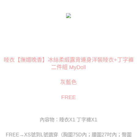
３．安心：先確認商品／服務後，再付款。
運送方式
【「AFTEE先享後付」結帳流程】
全家取貨付款
１．於結帳方式選擇「AFTEE先享後付」後，將跳轉至「AFTEE先享後付」
每筆NT$80
結帳頁面，進行簡訊認證並確認金額後，即可完成結帳。
２．訂單成立數日內，您將收到繳費通知簡訊。
付款後全家取貨
３．收到繳費通知簡訊後14天內，點擊此簡訊中的連結，可透過四大超商／
ATM／網路銀行／等多元方式進行付款，方視為交易完成。
每筆NT$80
※ 請注意：結帳手續完成當下不需立刻繳費，但若您需要取消訂單，請聯絡
購買商品的店家。未經商家同意取消之訂單仍視為有效，需透過AFTEE先享
萊爾富取貨付款
後付繳納相關費用。
睡衣【撫媚晚香】冰絲柔緞露背連身洋裝睡衣+丁字褲
每筆NT$120
※ 交易是否成功請以「AFTEE先享後付 」之結帳頁面顯示為準，若有關於
二件組 MyDoll
是否繳費成功／繳費後需取消欲退款等相關疑問，請聯繫「AFTEE先享後付
客戶支援中心」
https://netprotections.freshdesk.com/support/home
付款後萊爾富取貨
灰藍色
每筆NT$120
【注意事項】
１．透過由恩沛科技股份有限公司提供之「AFTEE先享後付」服務完成之交
7-11取貨付款
FREE
易，需依本服務之必要範圍內提供個人資料，並將交易相關給付款項請求債
權轉讓予恩沛科技股份有限公司。
每筆NT$80
２．關於個人資料處理事宜，請瀏覽以下網址：
https://aftee.tw/terms/#terms3
付款後7-11取貨
３．未成年的使用者請事先徵得法定代理人或監護人之同意方可使用
內容物：睡衣X1 丁字褲X1
每筆NT$80
「AFTEE先享後付」，若未經同意申辦者引起之損失，本公司不負相關責
任。
宅配
FREE→XS號到L號適穿（胸圍75D內；腰圍27吋內；臀圍
４．使用「AFTEE先享後付」時，將依據個別帳號之用戶狀況，依本公司即