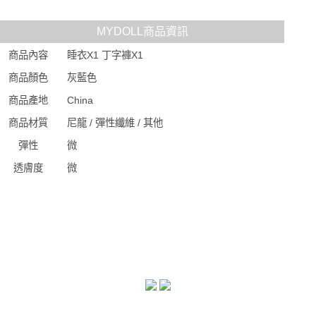
MYDOLL商品資訊
商品內容
睡衣X1 丁字褲X1
商品顏色
灰藍色
商品產地
China
商品材質
尼龍 / 彈性纖維 / 其他
彈性
微
透膚度
微