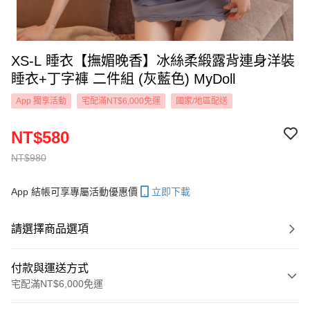
XS-L 睡衣【撫媚晚香】冰絲柔緞露背連身洋裝
睡衣+丁字褲 二件組 (灰藍色) MyDoll
App 獨享活動
宅配滿NT$6,000免運
國家/地區配送
NT$580
NT$980
App 結帳可享專屬活動優惠價
立即下載
請選擇商品選項
付款與運送方式
宅配滿NT$6,000免運
付款方式