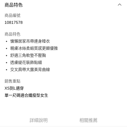
商品特色
信用卡一次付款
商品編號
信用卡分期付款
10817578
3 期 0 利率 每期
NT$193
21家銀行
商品特色
合作金庫商業銀行
第一商業銀行
超商取貨付款
慵懶居家吊帶連身睡衣
華南商業銀行
彰化商業銀行
親膚冰絲柔緞質感更顯優雅
LINE Pay
上海商業儲蓄銀行
台北富邦商業銀行
國泰世華商業銀行
兆豐國際商業銀行
舒適三角軟墊不壓胸
Apple Pay
臺灣中小企業銀行
台中商業銀行
透膚緹花裝飾點綴
匯豐（台灣）商業銀行
華泰商業銀行
交叉肩帶大露美背曲線
街口支付
聯邦商業銀行
遠東國際商業銀行
元大商業銀行
永豐商業銀行
悠遊付
銷售重點
玉山商業銀行
星展（台灣）商業銀行
XS到L適穿
台新國際商業銀行
中國信託商業銀行
AFTEE先享後付
單一尺碼適合纖瘦型女生
台灣樂天信用卡公司
相關說明
【關於「AFTEE先享後付」】
ATM付款
AFTEE先享後付是「在收到商品之後才付款」的支付方式。 讓您購物簡單
便利好安心！
貨到付款
１．簡單：不需註冊會員、不需綁卡、不需儲值。
詳細說明
相關推薦
２．便利：只要手機號碼，簡訊認證，即可結帳。