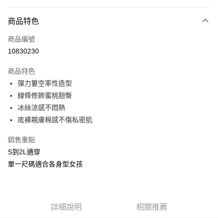
付款方式
商品特色
信用卡一次付款
商品編號
信用卡分期付款
10830230
3 期 0 利率 每期
NT$66
21家銀行
商品特色
合作金庫商業銀行
第一商業銀行
超商取貨付款
彈力簍空率性造型
華南商業銀行
彰化商業銀行
線條修飾蜜桃翹臀
LINE Pay
上海商業儲蓄銀行
台北富邦商業銀行
國泰世華商業銀行
兆豐國際商業銀行
冰絲涼感不悶熱
Apple Pay
臺灣中小企業銀行
台中商業銀行
底褲親膚棉感不傷私密肌
匯豐（台灣）商業銀行
華泰商業銀行
街口支付
聯邦商業銀行
遠東國際商業銀行
銷售重點
元大商業銀行
永豐商業銀行
悠遊付
S到2L適穿
玉山商業銀行
星展（台灣）商業銀行
單一尺碼適合各身型女孩
台新國際商業銀行
中國信託商業銀行
AFTEE先享後付
台灣樂天信用卡公司
相關說明
【關於「AFTEE先享後付」】
ATM付款
AFTEE先享後付是「在收到商品之後才付款」的支付方式。 讓您購物簡單
詳細說明
相關推薦
便利好安心！
貨到付款