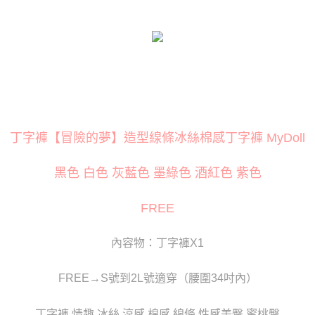
１．簡單：不需註冊會員、不需綁卡、不需儲值。
２．便利：只要手機號碼，簡訊認證，即可結帳。
３．安心：先確認商品／服務後，再付款。
運送方式
【「AFTEE先享後付」結帳流程】
全家取貨付款
１．於結帳方式選擇「AFTEE先享後付」後，將跳轉至「AFTEE先享後付」
每筆NT$80
結帳頁面，進行簡訊認證並確認金額後，即可完成結帳。
２．訂單成立數日內，您將收到繳費通知簡訊。
付款後全家取貨
３．收到繳費通知簡訊後14天內，點擊此簡訊中的連結，可透過四大超商／
ATM／網路銀行／等多元方式進行付款，方視為交易完成。
每筆NT$80
※ 請注意：結帳手續完成當下不需立刻繳費，但若您需要取消訂單，請聯絡
丁字褲【冒險的夢】造型線條冰絲棉感丁字褲 MyDoll
購買商品的店家。未經商家同意取消之訂單仍視為有效，需透過AFTEE先享
萊爾富取貨付款
後付繳納相關費用。
每筆NT$120
※ 交易是否成功請以「AFTEE先享後付 」之結帳頁面顯示為準，若有關於
黑色 白色 灰藍色 墨綠色 酒紅色 紫色
是否繳費成功／繳費後需取消欲退款等相關疑問，請聯繫「AFTEE先享後付
客戶支援中心」
https://netprotections.freshdesk.com/support/home
付款後萊爾富取貨
FREE
每筆NT$120
【注意事項】
１．透過由恩沛科技股份有限公司提供之「AFTEE先享後付」服務完成之交
7-11取貨付款
易，需依本服務之必要範圍內提供個人資料，並將交易相關給付款項請求債
內容物：丁字褲X1
權轉讓予恩沛科技股份有限公司。
每筆NT$80
２．關於個人資料處理事宜，請瀏覽以下網址：
FREE→S號到2L號適穿（腰圍34吋內）
https://aftee.tw/terms/#terms3
付款後7-11取貨
３．未成年的使用者請事先徵得法定代理人或監護人之同意方可使用
每筆NT$80
「AFTEE先享後付」，若未經同意申辦者引起之損失，本公司不負相關責
丁字褲 情趣 冰絲 涼感 棉感 線條 性感美臀 蜜桃臀