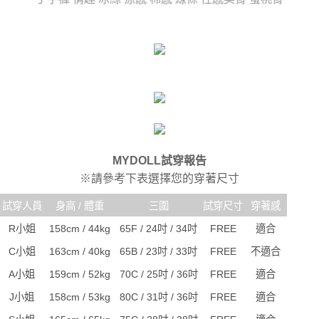
任。
宅配
４．使用「AFTEE先享後付」時，將依據個別帳號之用戶狀況，依本公司即
時審查核予不同之上限額度；若仍有額度不足之情形，本公司將視審查結果
每筆NT$80，滿NT$6,000(含以上)免運費
請求用戶進行身份認證。
５．嚴禁一人註冊多個帳號或使用他人資訊註冊。若發現惡意使用之情形，
貨到付款(新竹貨運)
恩沛科技股份有限公司將有權停止該用戶之使用額度並採取法律行動。
每筆NT$120
國家/地區配送
查看運費
MYDOLL試穿報告
※請參考下表選擇您的穿著尺寸
試穿人員
身高 / 體重
三圍
試穿尺寸
穿著感
R小姐
158cm / 44kg
65F / 24吋 / 34吋
FREE
適合
C小姐
163cm / 40kg
65B / 23吋 / 33吋
FREE
不適合
A小姐
159cm / 52kg
70C / 25吋 / 36吋
FREE
適合
J小姐
158cm / 53kg
80C / 31吋 / 36吋
FREE
適合