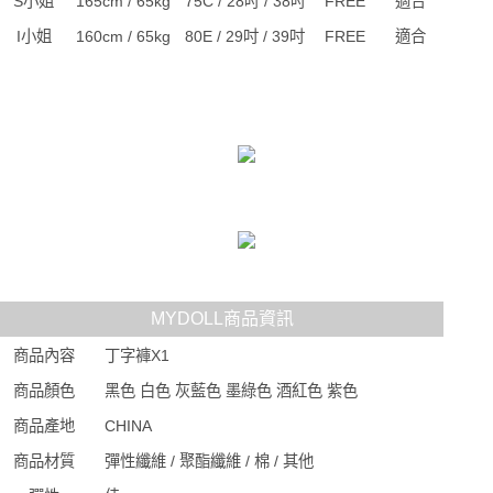
S小姐
165cm / 65kg
75C / 28吋 / 38吋
FREE
適合
I小姐
160cm / 65kg
80E / 29吋 / 39吋
FREE
適合
MYDOLL商品資訊
商品內容
丁字褲X1
商品顏色
黑色 白色 灰藍色 墨綠色 酒紅色 紫色
商品產地
CHINA
商品材質
彈性纖維 / 聚酯纖維 / 棉 / 其他