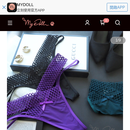
MYDOLL
開啟APP
立刻使用官方APP
0
1
/
9