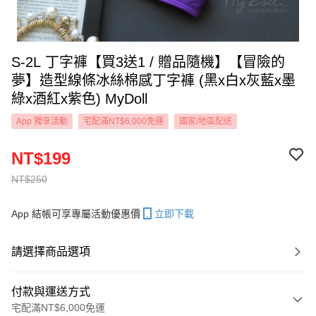
S-2L 丁字褲【買3送1 / 贈品隨機】【冒險的
夢】造型線條冰絲棉感丁字褲 (黑x白x灰藍x墨
綠x酒紅x紫色) MyDoll
App 獨享活動
宅配滿NT$6,000免運
國家/地區配送
NT$199
NT$250
App 結帳可享專屬活動優惠價
立即下載
請選擇商品選項
付款與運送方式
宅配滿NT$6,000免運