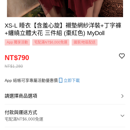
XS-L 睡衣【含羞心旋】襯墊網紗洋裝+丁字褲
+纏繞立體大花 三件組 (棗紅色) MyDoll
App 獨享活動
宅配滿NT$6,000免運
國家/地區配送
NT$790
NT$1,280
App 結帳可享專屬活動優惠價
立即下載
請選擇商品選項
付款與運送方式
宅配滿NT$6,000免運
付款方式