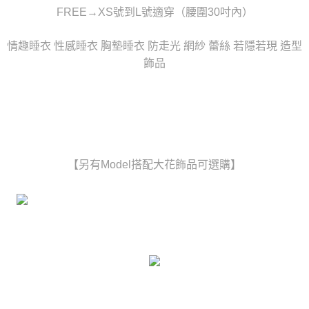
時審查核予不同之上限額度；若仍有額度不足之情形，本公司將視審查結果
FREE→XS號到L號適穿（腰圍30吋內）
每筆NT$80，滿NT$6,000(含以上)免運費
請求用戶進行身份認證。
５．嚴禁一人註冊多個帳號或使用他人資訊註冊。若發現惡意使用之情形，
貨到付款(新竹貨運)
情趣睡衣 性感睡衣 胸墊睡衣 防走光 網紗 蕾絲 若隱若現 造型
恩沛科技股份有限公司將有權停止該用戶之使用額度並採取法律行動。
每筆NT$120
飾品
國家/地區配送
查看運費
【另有Model搭配大花飾品可選購】