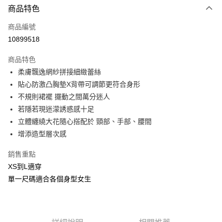
商品特色
信用卡一次付款
商品編號
信用卡分期付款
10899518
3 期 0 利率 每期
NT$263
21家銀行
商品特色
合作金庫商業銀行
第一商業銀行
超商取貨付款
柔膚飄逸網紗拼接細緻蕾絲
華南商業銀行
彰化商業銀行
貼心防激凸胸墊X背帶可調節更符合身形
LINE Pay
上海商業儲蓄銀行
台北富邦商業銀行
國泰世華商業銀行
兆豐國際商業銀行
不規則裙襬 擺動之間萬分迷人
Apple Pay
臺灣中小企業銀行
台中商業銀行
若隱若現迷濛誘惑感十足
匯豐（台灣）商業銀行
華泰商業銀行
立體纏繞大花隨心搭配於 頸部、手部、腰間
街口支付
聯邦商業銀行
遠東國際商業銀行
增添造型層次感
元大商業銀行
永豐商業銀行
悠遊付
玉山商業銀行
星展（台灣）商業銀行
銷售重點
台新國際商業銀行
中國信託商業銀行
AFTEE先享後付
XS到L適穿
台灣樂天信用卡公司
相關說明
單一尺碼適合各個身型女生
【關於「AFTEE先享後付」】
ATM付款
AFTEE先享後付是「在收到商品之後才付款」的支付方式。 讓您購物簡單
便利好安心！
貨到付款
１．簡單：不需註冊會員、不需綁卡、不需儲值。
２．便利：只要手機號碼，簡訊認證，即可結帳。