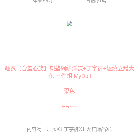
詳細說明
相關推薦
３．安心：先確認商品／服務後，再付款。
運送方式
【「AFTEE先享後付」結帳流程】
全家取貨付款
１．於結帳方式選擇「AFTEE先享後付」後，將跳轉至「AFTEE先享後付」
每筆NT$80
結帳頁面，進行簡訊認證並確認金額後，即可完成結帳。
２．訂單成立數日內，您將收到繳費通知簡訊。
付款後全家取貨
３．收到繳費通知簡訊後14天內，點擊此簡訊中的連結，可透過四大超商／
ATM／網路銀行／等多元方式進行付款，方視為交易完成。
每筆NT$80
※ 請注意：結帳手續完成當下不需立刻繳費，但若您需要取消訂單，請聯絡
購買商品的店家。未經商家同意取消之訂單仍視為有效，需透過AFTEE先享
萊爾富取貨付款
後付繳納相關費用。
每筆NT$120
※ 交易是否成功請以「AFTEE先享後付 」之結帳頁面顯示為準，若有關於
睡衣【含羞心旋】襯墊網紗洋裝+丁字褲+纏繞立體大
是否繳費成功／繳費後需取消欲退款等相關疑問，請聯繫「AFTEE先享後付
花 三件組 MyDoll
客戶支援中心」
https://netprotections.freshdesk.com/support/home
付款後萊爾富取貨
每筆NT$120
【注意事項】
棗色
１．透過由恩沛科技股份有限公司提供之「AFTEE先享後付」服務完成之交
7-11取貨付款
易，需依本服務之必要範圍內提供個人資料，並將交易相關給付款項請求債
權轉讓予恩沛科技股份有限公司。
每筆NT$80
FREE
２．關於個人資料處理事宜，請瀏覽以下網址：
https://aftee.tw/terms/#terms3
付款後7-11取貨
３．未成年的使用者請事先徵得法定代理人或監護人之同意方可使用
每筆NT$80
「AFTEE先享後付」，若未經同意申辦者引起之損失，本公司不負相關責
內容物：睡衣X1 丁字褲X1 大花飾品X1
任。
宅配
４．使用「AFTEE先享後付」時，將依據個別帳號之用戶狀況，依本公司即