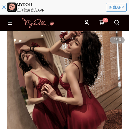
MYDOLL
開啟APP
立刻使用官方APP
0
1
/
10