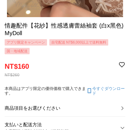
情趣配件【花紗】性感透膚蕾絲袖套 (白x黑色)
MyDoll
アプリ限定キャンペーン
自宅配送 NT$6,000以上で送料無料
国・地域配送
NT$160
NT$260
本商品はアプリ限定の優待価格で購入できま
今すぐダウンロー
す。
ド
商品項目をお選びください
支払いと配送方法