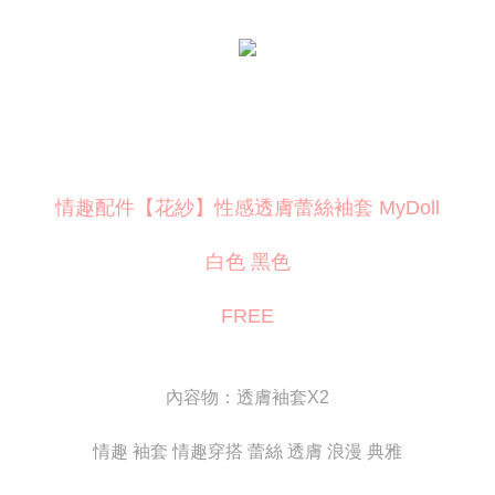
代金引換
2.SMSで認証してお支払い手続を進めてください。
3.注文するときのお支払いは不要です。商品はご指定の住所に配送されま
す。
配送方法
4.ご注文が完了すると、携帯に支払い通知のSMSが届きます。アプリ会員
の場合は、AFTEE アプリプッシュ通知が届きます。
全家取貨付款
5.商品受け取り時のお支払いは不要です。商品を確かめてから、SMSまた
配送毎にNT$80
はアプリの通知に従って、4大コンビニ、またはATM/オンラインバンキン
グでお支払いください。
付款後全家取貨
代金納付期限は最短で 14 日以内ですので、ご注意ください。AFTEE アプ
配送毎にNT$80
情趣配件【花紗】性感透膚蕾絲袖套 MyDoll
リをダウンロードして AFTEE 会員になるとお支払い期限を最長 45 日以内
まで延長できます。
萊爾富取貨付款
白色 黑色
配送毎にNT$120
お支払期限は、ショップが請求した期日と、AFTEEで延長できる日数をも
とに計算されます。AFTEEで注文すると、商品を受け取るまで支払い期限
FREE
付款後萊爾富取貨
を延長できますが、商品を期限内に受け取れない場合があります（例：予
約商品や商品到着日が比較的遅い商品）。そのため、商品到着の有無に関
配送毎にNT$120
わらず、AFTEEで指定された期限内にお支払いください。
7-11取貨付款
二、支払い限度額
內容物：透膚袖套X2
配送毎にNT$80
1.初回 AFTEEを ご利用の際に、認証結果及び当社の審査の結果に基づ
き、限度額が設定されます。
情趣 袖套 情趣穿搭 蕾絲 透膚 浪漫 典雅
2.決済金額は最低NT$20です。
付款後7-11取貨
3.現在、台湾の会員のみご利用いただけます。
配送毎にNT$80