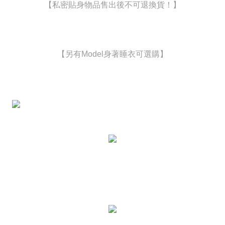
【私密貼身物品售出後不可退換貨！】
三、利用規約「AFTEE代金後払い」（以下当サービスという）はネットプ
宅配
ロテクションズ（以下 AFTEE という）が提供し、AFTEEが代金を徴収し
ます。当サービスご利用の際に提供しなければならない個人情報（注文者
配送毎にNT$80、NT$6,000以上で送料無料
の氏名、電話番号、受取人の氏名、電話番号、受取人住所を含むがこれに
限らない）は、AFTEEに渡され当サービスで必要な範囲内で利用されま
貨到付款(新竹貨運)
【另有Model身著睡衣可選購】
す。AFTEEの個人情報の収集、処理、利用について、詳細はAFTEE公式ホ
配送毎にNT$120
ームページの『個人情報の収集、処理及び利用に関する声明』をご参照く
ださい（
https://aftee.tw/privacypolicy/
）。
國家/地區配送
送料を確認
AFTEEの初回ご利用の際に、審査を通過すれば、最高額がNT$10,000にな
ります。支払い期限を過ぎた場合、その金額に基づいて年利20%の遅延滞
納金が加算されます。未成年の利用者は、事前に法定代理人または後見人
の同意を得ればAFTEEをご利用いただけます。
個人情報の処理、利用について疑問がある、または関連する法律の権利を
行使したい場合は、ネットプロテクションズ
cs_tw@netprotections.co.jp
にご連絡ください。上記に示した個人情報を、必要な購入注文書とあわせ
てAFTEEにご提供いただく、またはAFTEEにあなたの個人情報の収集、処
理、利用を許可することににご同意いただけない場合は、当サービスを選
択しないでください。