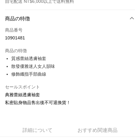
自宅配送 NT$6,000以上で送料無料
お支払い方法
商品の特徴
クレジットカード1回払い
商品番号
クレジットカード分割払い
10901481
3回払い、金利0、毎回
NT$53
21行の銀行
商品の特徴
合作金庫商業銀行
第一商業銀行
コンビニ店頭代金引換
質感蕾絲透膚袖套
華南商業銀行
彰化商業銀行
散發優雅迷人女人韻味
LINE Pay
上海商業儲蓄銀行
台北富邦商業銀行
国泰世華商業銀行
兆豐國際商業銀行
修飾纖指手部曲線
Apple Pay
台湾中小企業銀行
台中商業銀行
HSBC(台湾)商業銀行
華泰商業銀行
セールスポイント
JKOPAY
聯邦商業銀行
遠東国際商業銀行
典雅蕾絲透膚袖套
元大商業銀行
永豐商業銀行
Easy Wallet
私密貼身物品售出後不可退換貨！
玉山商業銀行
星展(台湾)商業銀行
台新國際商業銀行
中国信託商業銀行
AFTEE代金後払い
台湾楽天クレジットカード会社
説明
一、 AFTEE代金後払いについて
詳細について
おすすめ関連商品
ATM払い
1.お支払い方法でAFTEE代金後払いを選択すると、携帯電話認証ウィンド
ウが表示されます。