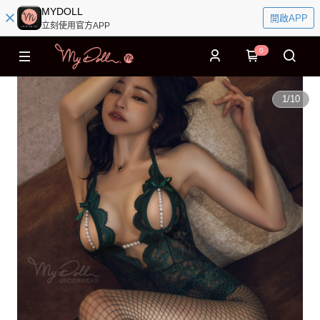
MYDOLL
開啟APP
立刻使用官方APP
0
1
/
10