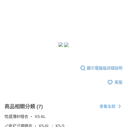
顯示電腦版詳細說明
客服
商品相關分類 (7)
查看全部
性感薄紗睡衣 ‧ XS-6L
📏依尺寸選睡衣 ‧ XS-6L
XS-S