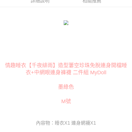
１．簡單：不需註冊會員、不需綁卡、不需儲值。
詳細說明
相關推薦
２．便利：只要手機號碼，簡訊認證，即可結帳。
３．安心：先確認商品／服務後，再付款。
運送方式
【「AFTEE先享後付」結帳流程】
全家取貨付款
１．於結帳方式選擇「AFTEE先享後付」後，將跳轉至「AFTEE先享後付」
每筆NT$80
結帳頁面，進行簡訊認證並確認金額後，即可完成結帳。
２．訂單成立數日內，您將收到繳費通知簡訊。
付款後全家取貨
３．收到繳費通知簡訊後14天內，點擊此簡訊中的連結，可透過四大超商／
ATM／網路銀行／等多元方式進行付款，方視為交易完成。
每筆NT$80
※ 請注意：結帳手續完成當下不需立刻繳費，但若您需要取消訂單，請聯絡
購買商品的店家。未經商家同意取消之訂單仍視為有效，需透過AFTEE先享
萊爾富取貨付款
後付繳納相關費用。
情趣睡衣【千夜緋雨】造型簍空珍珠免脫連身開檔睡
每筆NT$120
※ 交易是否成功請以「AFTEE先享後付 」之結帳頁面顯示為準，若有關於
衣+中網眼連身褲襪 二件組 MyDoll
是否繳費成功／繳費後需取消欲退款等相關疑問，請聯繫「AFTEE先享後付
客戶支援中心」
https://netprotections.freshdesk.com/support/home
付款後萊爾富取貨
墨綠色
每筆NT$120
【注意事項】
１．透過由恩沛科技股份有限公司提供之「AFTEE先享後付」服務完成之交
7-11取貨付款
M號
易，需依本服務之必要範圍內提供個人資料，並將交易相關給付款項請求債
權轉讓予恩沛科技股份有限公司。
每筆NT$80
２．關於個人資料處理事宜，請瀏覽以下網址：
https://aftee.tw/terms/#terms3
付款後7-11取貨
３．未成年的使用者請事先徵得法定代理人或監護人之同意方可使用
內容物：睡衣X1 連身網襪X1
每筆NT$80
「AFTEE先享後付」，若未經同意申辦者引起之損失，本公司不負相關責