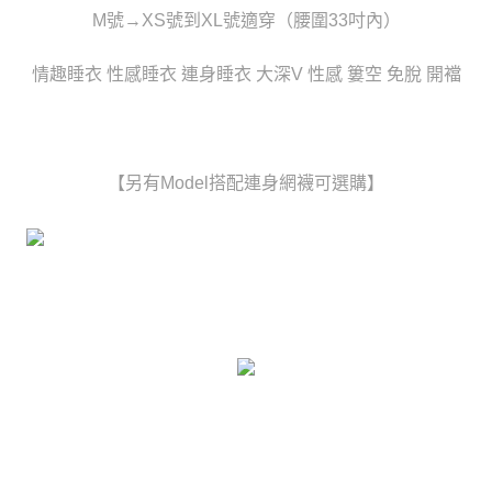
任。
宅配
M號→XS號到XL號適穿（腰圍33吋內）
４．使用「AFTEE先享後付」時，將依據個別帳號之用戶狀況，依本公司即
時審查核予不同之上限額度；若仍有額度不足之情形，本公司將視審查結果
每筆NT$80，滿NT$6,000(含以上)免運費
請求用戶進行身份認證。
情趣睡衣 性感睡衣 連身睡衣 大深V 性感 簍空 免脫 開襠
５．嚴禁一人註冊多個帳號或使用他人資訊註冊。若發現惡意使用之情形，
貨到付款(新竹貨運)
恩沛科技股份有限公司將有權停止該用戶之使用額度並採取法律行動。
每筆NT$120
國家/地區配送
查看運費
【另有Model搭配連身網襪可選購】