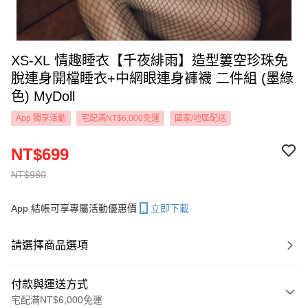
XS-XL 情趣睡衣【千夜緋雨】造型簍空珍珠免
脫連身開檔睡衣+中網眼連身褲襪 二件組 (墨綠
色) MyDoll
App 獨享活動
宅配滿NT$6,000免運
國家/地區配送
NT$699
NT$980
App 結帳可享專屬活動優惠價
立即下載
請選擇商品選項
付款與運送方式
宅配滿NT$6,000免運