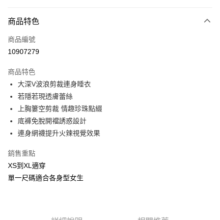
付款方式
商品特色
信用卡一次付款
商品編號
信用卡分期付款
10907279
3 期 0 利率 每期
NT$233
21家銀行
商品特色
合作金庫商業銀行
第一商業銀行
超商取貨付款
大深V波浪剪裁連身睡衣
華南商業銀行
彰化商業銀行
若隱若現透膚蕾絲
LINE Pay
上海商業儲蓄銀行
台北富邦商業銀行
國泰世華商業銀行
兆豐國際商業銀行
上胸簍空剪裁 情趣珍珠點綴
Apple Pay
臺灣中小企業銀行
台中商業銀行
底褲免脫開襠誘惑設計
匯豐（台灣）商業銀行
華泰商業銀行
連身網襪提升火辣視覺效果
街口支付
聯邦商業銀行
遠東國際商業銀行
元大商業銀行
永豐商業銀行
悠遊付
銷售重點
玉山商業銀行
星展（台灣）商業銀行
XS到XL適穿
台新國際商業銀行
中國信託商業銀行
AFTEE先享後付
單一尺碼適合各身型女生
台灣樂天信用卡公司
相關說明
【關於「AFTEE先享後付」】
ATM付款
AFTEE先享後付是「在收到商品之後才付款」的支付方式。 讓您購物簡單
便利好安心！
貨到付款