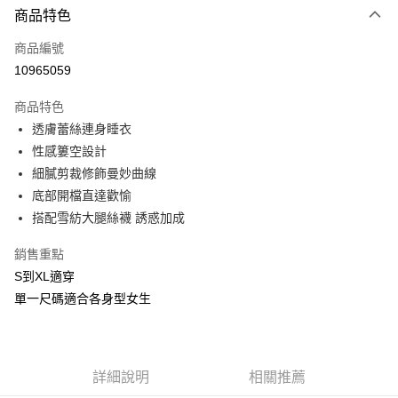
商品特色
信用卡一次付款
商品編號
信用卡分期付款
10965059
3 期 0 利率 每期
NT$226
21家銀行
商品特色
合作金庫商業銀行
第一商業銀行
超商取貨付款
透膚蕾絲連身睡衣
華南商業銀行
彰化商業銀行
性感簍空設計
LINE Pay
上海商業儲蓄銀行
台北富邦商業銀行
國泰世華商業銀行
兆豐國際商業銀行
細膩剪裁修飾曼妙曲線
Apple Pay
臺灣中小企業銀行
台中商業銀行
底部開檔直達歡愉
匯豐（台灣）商業銀行
華泰商業銀行
搭配雪紡大腿絲襪 誘惑加成
街口支付
聯邦商業銀行
遠東國際商業銀行
元大商業銀行
永豐商業銀行
悠遊付
銷售重點
玉山商業銀行
星展（台灣）商業銀行
S到XL適穿
台新國際商業銀行
中國信託商業銀行
AFTEE先享後付
單一尺碼適合各身型女生
台灣樂天信用卡公司
相關說明
【關於「AFTEE先享後付」】
ATM付款
AFTEE先享後付是「在收到商品之後才付款」的支付方式。 讓您購物簡單
便利好安心！
貨到付款
１．簡單：不需註冊會員、不需綁卡、不需儲值。
詳細說明
相關推薦
２．便利：只要手機號碼，簡訊認證，即可結帳。