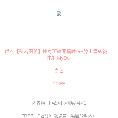
３．安心：先確認商品／服務後，再付款。
運送方式
【「AFTEE先享後付」結帳流程】
全家取貨付款
１．於結帳方式選擇「AFTEE先享後付」後，將跳轉至「AFTEE先享後付」
每筆NT$80
結帳頁面，進行簡訊認證並確認金額後，即可完成結帳。
２．訂單成立數日內，您將收到繳費通知簡訊。
付款後全家取貨
３．收到繳費通知簡訊後14天內，點擊此簡訊中的連結，可透過四大超商／
ATM／網路銀行／等多元方式進行付款，方視為交易完成。
每筆NT$80
※ 請注意：結帳手續完成當下不需立刻繳費，但若您需要取消訂單，請聯絡
購買商品的店家。未經商家同意取消之訂單仍視為有效，需透過AFTEE先享
萊爾富取貨付款
後付繳納相關費用。
睡衣【秘密關係】連身蕾絲開檔睡衣+膝上雪紡襪 二
每筆NT$120
※ 交易是否成功請以「AFTEE先享後付 」之結帳頁面顯示為準，若有關於
件組 MyDoll
是否繳費成功／繳費後需取消欲退款等相關疑問，請聯繫「AFTEE先享後付
客戶支援中心」
https://netprotections.freshdesk.com/support/home
付款後萊爾富取貨
白色
每筆NT$120
【注意事項】
１．透過由恩沛科技股份有限公司提供之「AFTEE先享後付」服務完成之交
7-11取貨付款
FREE
易，需依本服務之必要範圍內提供個人資料，並將交易相關給付款項請求債
權轉讓予恩沛科技股份有限公司。
每筆NT$80
２．關於個人資料處理事宜，請瀏覽以下網址：
https://aftee.tw/terms/#terms3
付款後7-11取貨
３．未成年的使用者請事先徵得法定代理人或監護人之同意方可使用
內容物：睡衣X1 大腿絲襪X1
每筆NT$80
「AFTEE先享後付」，若未經同意申辦者引起之損失，本公司不負相關責
任。
宅配
FREE→S號到XL號適穿（腰圍32吋內）
４．使用「AFTEE先享後付」時，將依據個別帳號之用戶狀況，依本公司即