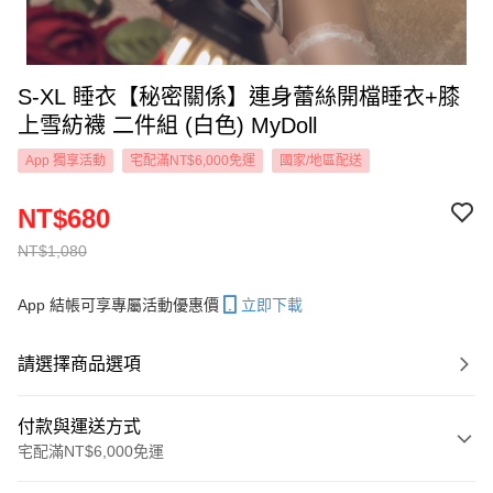
S-XL 睡衣【秘密關係】連身蕾絲開檔睡衣+膝
上雪紡襪 二件組 (白色) MyDoll
App 獨享活動
宅配滿NT$6,000免運
國家/地區配送
NT$680
NT$1,080
App 結帳可享專屬活動優惠價
立即下載
請選擇商品選項
付款與運送方式
宅配滿NT$6,000免運
付款方式