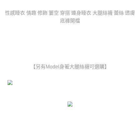
時審查核予不同之上限額度；若仍有額度不足之情形，本公司將視審查結果
每筆NT$80，滿NT$6,000(含以上)免運費
請求用戶進行身份認證。
性感睡衣 情趣 修飾 簍空 穿搭 連身睡衣 大腿絲襪 蕾絲 透膚
５．嚴禁一人註冊多個帳號或使用他人資訊註冊。若發現惡意使用之情形，
貨到付款(新竹貨運)
底褲開檔
恩沛科技股份有限公司將有權停止該用戶之使用額度並採取法律行動。
每筆NT$120
國家/地區配送
查看運費
【另有Model身著大腿絲襪可選購】