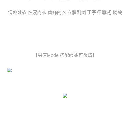
任。
宅配
４．使用「AFTEE先享後付」時，將依據個別帳號之用戶狀況，依本公司即
時審查核予不同之上限額度；若仍有額度不足之情形，本公司將視審查結果
情趣睡衣 性感內衣 蕾絲內衣 立體刺繡 丁字褲 戰袍 網襪
每筆NT$80，滿NT$6,000(含以上)免運費
請求用戶進行身份認證。
５．嚴禁一人註冊多個帳號或使用他人資訊註冊。若發現惡意使用之情形，
貨到付款(新竹貨運)
恩沛科技股份有限公司將有權停止該用戶之使用額度並採取法律行動。
每筆NT$120
國家/地區配送
查看運費
【另有Model搭配網襪可選購】