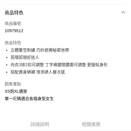
付款方式
商品特色
信用卡一次付款
商品編號
信用卡分期付款
10979512
3 期 0 利率 每期
NT$233
21家銀行
商品特色
合作金庫商業銀行
第一商業銀行
超商取貨付款
立體簍空刺繡 巧妙遮掩秘密地帶
華南商業銀行
彰化商業銀行
若隱若現好迷人
LINE Pay
上海商業儲蓄銀行
台北富邦商業銀行
國泰世華商業銀行
兆豐國際商業銀行
內衣3排2扣可調整 丁字褲腰間腰圍可調整 更服貼身形
Apple Pay
臺灣中小企業銀行
台中商業銀行
搭配連身網襪 增添誘人層次感
匯豐（台灣）商業銀行
華泰商業銀行
街口支付
聯邦商業銀行
遠東國際商業銀行
銷售重點
元大商業銀行
永豐商業銀行
悠遊付
XS到XL適穿
玉山商業銀行
星展（台灣）商業銀行
單一尺碼適合各個身型女生
台新國際商業銀行
中國信託商業銀行
AFTEE先享後付
台灣樂天信用卡公司
相關說明
【關於「AFTEE先享後付」】
ATM付款
AFTEE先享後付是「在收到商品之後才付款」的支付方式。 讓您購物簡單
詳細說明
相關推薦
便利好安心！
貨到付款