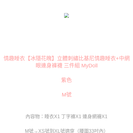
１．簡單：不需註冊會員、不需綁卡、不需儲值。
２．便利：只要手機號碼，簡訊認證，即可結帳。
３．安心：先確認商品／服務後，再付款。
運送方式
【「AFTEE先享後付」結帳流程】
全家取貨付款
１．於結帳方式選擇「AFTEE先享後付」後，將跳轉至「AFTEE先享後付」
每筆NT$80
結帳頁面，進行簡訊認證並確認金額後，即可完成結帳。
２．訂單成立數日內，您將收到繳費通知簡訊。
付款後全家取貨
３．收到繳費通知簡訊後14天內，點擊此簡訊中的連結，可透過四大超商／
ATM／網路銀行／等多元方式進行付款，方視為交易完成。
每筆NT$80
※ 請注意：結帳手續完成當下不需立刻繳費，但若您需要取消訂單，請聯絡
情趣睡衣【冰隱花魄】立體刺繡比基尼情趣睡衣+中網
購買商品的店家。未經商家同意取消之訂單仍視為有效，需透過AFTEE先享
萊爾富取貨付款
後付繳納相關費用。
眼連身褲襪 三件組 MyDoll
每筆NT$120
※ 交易是否成功請以「AFTEE先享後付 」之結帳頁面顯示為準，若有關於
是否繳費成功／繳費後需取消欲退款等相關疑問，請聯繫「AFTEE先享後付
紫色
客戶支援中心」
https://netprotections.freshdesk.com/support/home
付款後萊爾富取貨
每筆NT$120
【注意事項】
M號
１．透過由恩沛科技股份有限公司提供之「AFTEE先享後付」服務完成之交
7-11取貨付款
易，需依本服務之必要範圍內提供個人資料，並將交易相關給付款項請求債
權轉讓予恩沛科技股份有限公司。
每筆NT$80
２．關於個人資料處理事宜，請瀏覽以下網址：
內容物：睡衣X1 丁字褲X1 連身網襪X1
https://aftee.tw/terms/#terms3
付款後7-11取貨
３．未成年的使用者請事先徵得法定代理人或監護人之同意方可使用
每筆NT$80
「AFTEE先享後付」，若未經同意申辦者引起之損失，本公司不負相關責
M號→XS號到XL號適穿（腰圍33吋內）