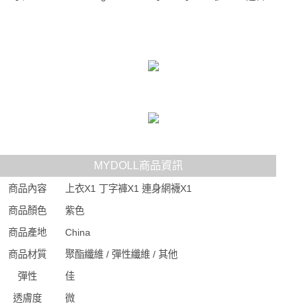
MYDOLL商品資訊
商品內容
上衣X1 丁字褲X1 連身網襪X1
商品顏色
紫色
商品產地
China
商品材質
聚酯纖維 / 彈性纖維 / 其他
彈性
佳
透膚度
微