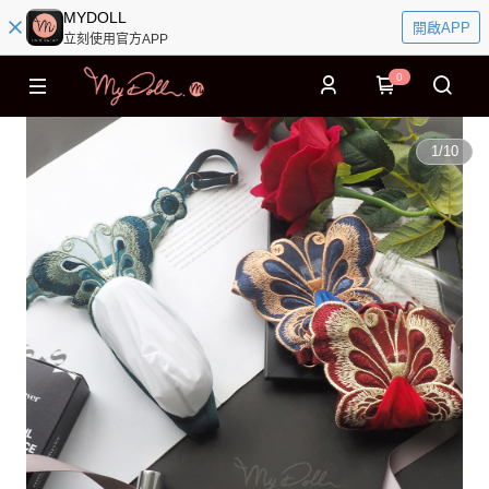
MYDOLL
開啟APP
立刻使用官方APP
0
1
/
10