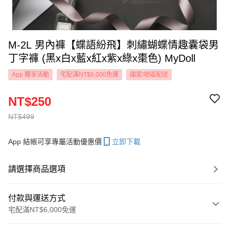
M-2L 男內褲【蝶語紛飛】刺繡蝴蝶情趣囊袋男
丁字褲 (黑x白x藍x紅x紫x綠x棗色) MyDoll
App 獨享活動
宅配滿NT$6,000免運
國家/地區配送
NT$250
NT$499
App 結帳可享專屬活動優惠價
立即下載
請選擇商品選項
付款與運送方式
宅配滿NT$6,000免運
付款方式