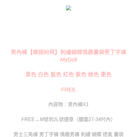
３．安心：先確認商品／服務後，再付款。
運送方式
【「AFTEE先享後付」結帳流程】
全家取貨付款
１．於結帳方式選擇「AFTEE先享後付」後，將跳轉至「AFTEE先享後付」
每筆NT$80
結帳頁面，進行簡訊認證並確認金額後，即可完成結帳。
２．訂單成立數日內，您將收到繳費通知簡訊。
付款後全家取貨
３．收到繳費通知簡訊後14天內，點擊此簡訊中的連結，可透過四大超商／
ATM／網路銀行／等多元方式進行付款，方視為交易完成。
每筆NT$80
※ 請注意：結帳手續完成當下不需立刻繳費，但若您需要取消訂單，請聯絡
男內褲【蝶語紛飛】刺繡蝴蝶情趣囊袋男丁字褲
購買商品的店家。未經商家同意取消之訂單仍視為有效，需透過AFTEE先享
萊爾富取貨付款
後付繳納相關費用。
MyDoll
每筆NT$120
※ 交易是否成功請以「AFTEE先享後付 」之結帳頁面顯示為準，若有關於
是否繳費成功／繳費後需取消欲退款等相關疑問，請聯繫「AFTEE先享後付
黑色 白色 藍色 紅色 紫色 綠色 棗色
客戶支援中心」
https://netprotections.freshdesk.com/support/home
付款後萊爾富取貨
每筆NT$120
【注意事項】
FREE
１．透過由恩沛科技股份有限公司提供之「AFTEE先享後付」服務完成之交
7-11取貨付款
易，需依本服務之必要範圍內提供個人資料，並將交易相關給付款項請求債
權轉讓予恩沛科技股份有限公司。
每筆NT$80
內容物：男內褲X1
２．關於個人資料處理事宜，請瀏覽以下網址：
https://aftee.tw/terms/#terms3
付款後7-11取貨
３．未成年的使用者請事先徵得法定代理人或監護人之同意方可使用
FREE→M號到2L號適穿（腰圍27-34吋內）
每筆NT$80
「AFTEE先享後付」，若未經同意申辦者引起之損失，本公司不負相關責
任。
宅配
男士三角褲 男丁字褲 情趣男褲 刺繡 蝴蝶 透氣 囊袋
４．使用「AFTEE先享後付」時，將依據個別帳號之用戶狀況，依本公司即