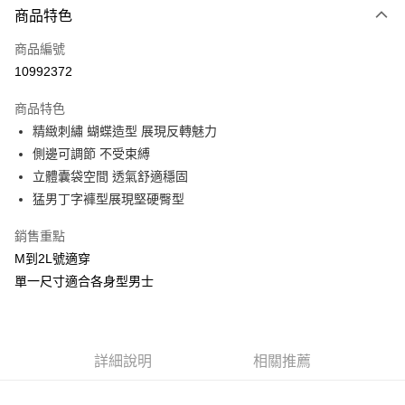
商品特色
信用卡一次付款
商品編號
信用卡分期付款
10992372
3 期 0 利率 每期
NT$83
21家銀行
商品特色
合作金庫商業銀行
第一商業銀行
超商取貨付款
精緻刺繡 蝴蝶造型 展現反轉魅力
華南商業銀行
彰化商業銀行
側邊可調節 不受束縛
LINE Pay
上海商業儲蓄銀行
台北富邦商業銀行
國泰世華商業銀行
兆豐國際商業銀行
立體囊袋空間 透氣舒適穩固
Apple Pay
臺灣中小企業銀行
台中商業銀行
猛男丁字褲型展現堅硬臀型
匯豐（台灣）商業銀行
華泰商業銀行
街口支付
聯邦商業銀行
遠東國際商業銀行
銷售重點
元大商業銀行
永豐商業銀行
悠遊付
M到2L號適穿
玉山商業銀行
星展（台灣）商業銀行
單一尺寸適合各身型男士
台新國際商業銀行
中國信託商業銀行
AFTEE先享後付
台灣樂天信用卡公司
相關說明
【關於「AFTEE先享後付」】
ATM付款
AFTEE先享後付是「在收到商品之後才付款」的支付方式。 讓您購物簡單
詳細說明
相關推薦
便利好安心！
貨到付款
１．簡單：不需註冊會員、不需綁卡、不需儲值。
２．便利：只要手機號碼，簡訊認證，即可結帳。