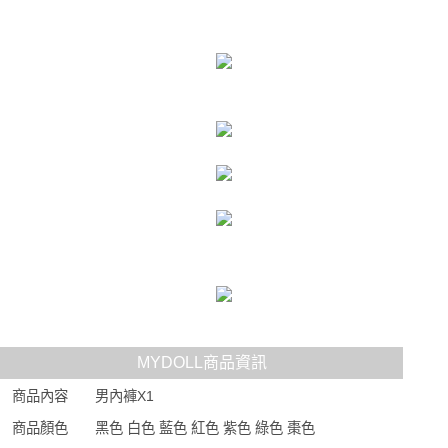
時審查核予不同之上限額度；若仍有額度不足之情形，本公司將視審查結果
每筆NT$80，滿NT$6,000(含以上)免運費
請求用戶進行身份認證。
５．嚴禁一人註冊多個帳號或使用他人資訊註冊。若發現惡意使用之情形，
貨到付款(新竹貨運)
恩沛科技股份有限公司將有權停止該用戶之使用額度並採取法律行動。
每筆NT$120
國家/地區配送
查看運費
MYDOLL商品資訊
商品內容
男內褲X1
商品顏色
黑色 白色 藍色 紅色 紫色 綠色 棗色