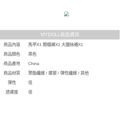
MYDOLL商品資訊
商品內容
馬甲X1 開檔褲X1 大腿絲襪X1
商品顏色
黑色
商品產地
China
商品材質
聚酯纖維 / 嫘縈 / 彈性纖維 / 其他
彈性
佳
透膚度
佳