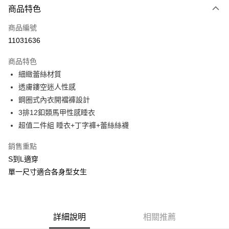
商品特色
信用卡一次付款
商品編號
信用卡分期付款
11031636
3 期 0 利率 每期
NT$283
21家銀行
商品特色
合作金庫商業銀行
第一商業銀行
超商取貨付款
細緻蕾絲材質
華南商業銀行
彰化商業銀行
透膚鏤空迷人性感
LINE Pay
上海商業儲蓄銀行
台北富邦商業銀行
國泰世華商業銀行
兆豐國際商業銀行
鋼圈式內衣開襠褲設計
Apple Pay
臺灣中小企業銀行
台中商業銀行
3排12釦類馬甲性感睡衣
匯豐（台灣）商業銀行
華泰商業銀行
超值二件組 睡衣+丁字褲+蕾絲絲襪
街口支付
聯邦商業銀行
遠東國際商業銀行
元大商業銀行
永豐商業銀行
悠遊付
銷售重點
玉山商業銀行
星展（台灣）商業銀行
S到L適穿
台新國際商業銀行
中國信託商業銀行
AFTEE先享後付
單一尺寸適合各身型女生
台灣樂天信用卡公司
相關說明
【關於「AFTEE先享後付」】
ATM付款
AFTEE先享後付是「在收到商品之後才付款」的支付方式。 讓您購物簡單
便利好安心！
貨到付款
１．簡單：不需註冊會員、不需綁卡、不需儲值。
詳細說明
相關推薦
２．便利：只要手機號碼，簡訊認證，即可結帳。