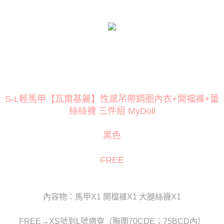
３．安心：先確認商品／服務後，再付款。
運送方式
【「AFTEE先享後付」結帳流程】
全家取貨付款
１．於結帳方式選擇「AFTEE先享後付」後，將跳轉至「AFTEE先享後付」
每筆NT$80
結帳頁面，進行簡訊認證並確認金額後，即可完成結帳。
２．訂單成立數日內，您將收到繳費通知簡訊。
付款後全家取貨
３．收到繳費通知簡訊後14天內，點擊此簡訊中的連結，可透過四大超商／
ATM／網路銀行／等多元方式進行付款，方視為交易完成。
每筆NT$80
※ 請注意：結帳手續完成當下不需立刻繳費，但若您需要取消訂單，請聯絡
購買商品的店家。未經商家同意取消之訂單仍視為有效，需透過AFTEE先享
萊爾富取貨付款
後付繳納相關費用。
S-L輕馬甲【瓦爾基麗】性感吊帶鋼圈內衣+開襠褲+蕾
每筆NT$120
※ 交易是否成功請以「AFTEE先享後付 」之結帳頁面顯示為準，若有關於
絲絲襪 三件組 MyDoll
是否繳費成功／繳費後需取消欲退款等相關疑問，請聯繫「AFTEE先享後付
客戶支援中心」
https://netprotections.freshdesk.com/support/home
付款後萊爾富取貨
黑色
每筆NT$120
【注意事項】
１．透過由恩沛科技股份有限公司提供之「AFTEE先享後付」服務完成之交
7-11取貨付款
易，需依本服務之必要範圍內提供個人資料，並將交易相關給付款項請求債
FREE
權轉讓予恩沛科技股份有限公司。
每筆NT$80
２．關於個人資料處理事宜，請瀏覽以下網址：
https://aftee.tw/terms/#terms3
付款後7-11取貨
３．未成年的使用者請事先徵得法定代理人或監護人之同意方可使用
內容物：馬甲X1 開檔褲X1 大腿絲襪X1
每筆NT$80
「AFTEE先享後付」，若未經同意申辦者引起之損失，本公司不負相關責
任。
宅配
FREE→XS號到L號適穿（胸圍70CDE；75BCD內）
４．使用「AFTEE先享後付」時，將依據個別帳號之用戶狀況，依本公司即