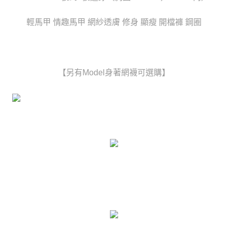
時審查核予不同之上限額度；若仍有額度不足之情形，本公司將視審查結果
每筆NT$80，滿NT$6,000(含以上)免運費
請求用戶進行身份認證。
輕馬甲 情趣馬甲 網紗透膚 修身 顯瘦 開檔褲 鋼圈
５．嚴禁一人註冊多個帳號或使用他人資訊註冊。若發現惡意使用之情形，
貨到付款(新竹貨運)
恩沛科技股份有限公司將有權停止該用戶之使用額度並採取法律行動。
每筆NT$120
國家/地區配送
查看運費
【另有Model身著網襪可選購】