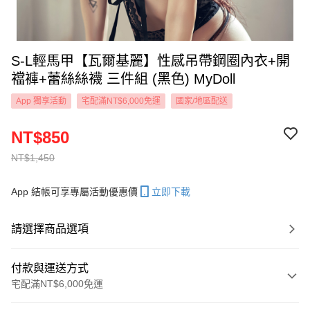
S-L輕馬甲【瓦爾基麗】性感吊帶鋼圈內衣+開
襠褲+蕾絲絲襪 三件組 (黑色) MyDoll
App 獨享活動
宅配滿NT$6,000免運
國家/地區配送
NT$850
NT$1,450
App 結帳可享專屬活動優惠價
立即下載
請選擇商品選項
付款與運送方式
宅配滿NT$6,000免運
付款方式