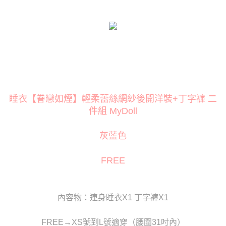
３．安心：先確認商品／服務後，再付款。
運送方式
【「AFTEE先享後付」結帳流程】
全家取貨付款
１．於結帳方式選擇「AFTEE先享後付」後，將跳轉至「AFTEE先享後付」
每筆NT$80
結帳頁面，進行簡訊認證並確認金額後，即可完成結帳。
２．訂單成立數日內，您將收到繳費通知簡訊。
付款後全家取貨
３．收到繳費通知簡訊後14天內，點擊此簡訊中的連結，可透過四大超商／
ATM／網路銀行／等多元方式進行付款，方視為交易完成。
每筆NT$80
※ 請注意：結帳手續完成當下不需立刻繳費，但若您需要取消訂單，請聯絡
購買商品的店家。未經商家同意取消之訂單仍視為有效，需透過AFTEE先享
萊爾富取貨付款
後付繳納相關費用。
睡衣【眷戀如煙】輕柔蕾絲網紗後開洋裝+丁字褲 二
每筆NT$120
※ 交易是否成功請以「AFTEE先享後付 」之結帳頁面顯示為準，若有關於
件組 MyDoll
是否繳費成功／繳費後需取消欲退款等相關疑問，請聯繫「AFTEE先享後付
客戶支援中心」
https://netprotections.freshdesk.com/support/home
付款後萊爾富取貨
灰藍色
每筆NT$120
【注意事項】
１．透過由恩沛科技股份有限公司提供之「AFTEE先享後付」服務完成之交
7-11取貨付款
FREE
易，需依本服務之必要範圍內提供個人資料，並將交易相關給付款項請求債
權轉讓予恩沛科技股份有限公司。
每筆NT$80
２．關於個人資料處理事宜，請瀏覽以下網址：
https://aftee.tw/terms/#terms3
付款後7-11取貨
３．未成年的使用者請事先徵得法定代理人或監護人之同意方可使用
內容物：連身睡衣X1 丁字褲X1
每筆NT$80
「AFTEE先享後付」，若未經同意申辦者引起之損失，本公司不負相關責
任。
宅配
FREE→XS號到L號適穿（腰圍31吋內）
４．使用「AFTEE先享後付」時，將依據個別帳號之用戶狀況，依本公司即