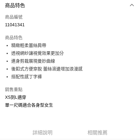
商品特色
信用卡一次付款
商品編號
信用卡分期付款
11041341
3 期 0 利率 每期
NT$210
21家銀行
商品特色
合作金庫商業銀行
第一商業銀行
超商取貨付款
精緻輕柔蕾絲肩帶
華南商業銀行
彰化商業銀行
透視網紗讓視覺效果更加分
LINE Pay
上海商業儲蓄銀行
台北富邦商業銀行
國泰世華商業銀行
兆豐國際商業銀行
連身剪裁展現曼妙曲線
Apple Pay
臺灣中小企業銀行
台中商業銀行
後釦式方便穿脫 蕾絲滾邊增加浪漫感
匯豐（台灣）商業銀行
華泰商業銀行
搭配性感丁字褲
街口支付
聯邦商業銀行
遠東國際商業銀行
元大商業銀行
永豐商業銀行
悠遊付
銷售重點
玉山商業銀行
星展（台灣）商業銀行
XS到L適穿
台新國際商業銀行
中國信託商業銀行
AFTEE先享後付
單一尺碼適合各身型女生
台灣樂天信用卡公司
相關說明
【關於「AFTEE先享後付」】
ATM付款
AFTEE先享後付是「在收到商品之後才付款」的支付方式。 讓您購物簡單
便利好安心！
貨到付款
１．簡單：不需註冊會員、不需綁卡、不需儲值。
詳細說明
相關推薦
２．便利：只要手機號碼，簡訊認證，即可結帳。