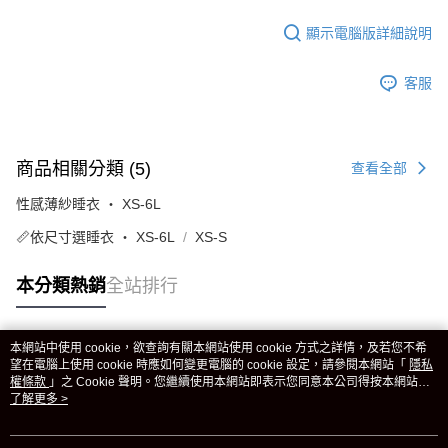
顯示電腦版詳細說明
客服
商品相關分類 (5)
查看全部
性感薄紗睡衣 ‧ XS-6L
📏依尺寸選睡衣 ‧ XS-6L
XS-S
本分類熱銷
全站排行
本網站中使用 cookie，欲查詢有關本網站使用 cookie 方式之詳情，及若您不希
熱門標籤
望在電腦上使用 cookie 時應如何變更電腦的 cookie 設定，請參閱本網站「
隱私
權條款
」之 Cookie 聲明。您繼續使用本網站即表示您同意本公司得按本網站使
用條款之 Cookie 聲明使用 cookie。
了解更多 >