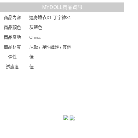
MYDOLL商品資訊
商品內容
連身睡衣X1 丁字褲X1
商品顏色
灰藍色
商品產地
China
商品材質
尼龍 / 彈性纖維 / 其他
彈性
佳
透膚度
佳