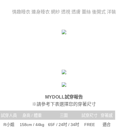
時審查核予不同之上限額度；若仍有額度不足之情形，本公司將視審查結果
每筆NT$80，滿NT$6,000(含以上)免運費
請求用戶進行身份認證。
情趣睡衣 連身睡衣 網紗 透視 透膚 蕾絲 後開式 洋裝
５．嚴禁一人註冊多個帳號或使用他人資訊註冊。若發現惡意使用之情形，
貨到付款(新竹貨運)
恩沛科技股份有限公司將有權停止該用戶之使用額度並採取法律行動。
每筆NT$120
國家/地區配送
查看運費
MYDOLL試穿報告
※請參考下表選擇您的穿著尺寸
試穿人員
身高 / 體重
三圍
試穿尺寸
穿著感
R小姐
158cm / 44kg
65F / 24吋 / 34吋
FREE
適合