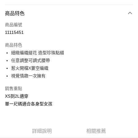
付款方式
商品特色
信用卡一次付款
商品編號
信用卡分期付款
11115451
3 期 0 利率 每期
NT$66
21家銀行
商品特色
合作金庫商業銀行
第一商業銀行
超商取貨付款
細緻編織緹花 造型珍珠點綴
華南商業銀行
彰化商業銀行
任意調整可調式腰帶
LINE Pay
上海商業儲蓄銀行
台北富邦商業銀行
國泰世華商業銀行
兆豐國際商業銀行
惹火開檔X簍空編織
Apple Pay
臺灣中小企業銀行
台中商業銀行
視覺情趣一次擁有
匯豐（台灣）商業銀行
華泰商業銀行
街口支付
聯邦商業銀行
遠東國際商業銀行
銷售重點
元大商業銀行
永豐商業銀行
悠遊付
XS到2L適穿
玉山商業銀行
星展（台灣）商業銀行
單一尺碼適合各身型女孩
台新國際商業銀行
中國信託商業銀行
AFTEE先享後付
台灣樂天信用卡公司
相關說明
【關於「AFTEE先享後付」】
ATM付款
AFTEE先享後付是「在收到商品之後才付款」的支付方式。 讓您購物簡單
詳細說明
相關推薦
便利好安心！
貨到付款