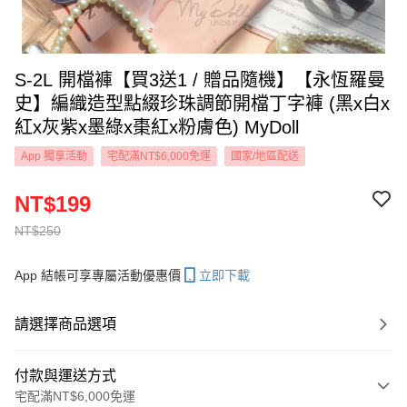
S-2L 開檔褲【買3送1 / 贈品隨機】【永恆羅曼
史】編織造型點綴珍珠調節開檔丁字褲 (黑x白x
紅x灰紫x墨綠x棗紅x粉膚色) MyDoll
App 獨享活動
宅配滿NT$6,000免運
國家/地區配送
NT$199
NT$250
App 結帳可享專屬活動優惠價
立即下載
請選擇商品選項
付款與運送方式
宅配滿NT$6,000免運