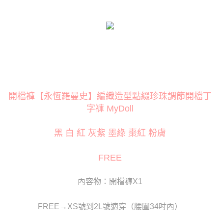
１．簡單：不需註冊會員、不需綁卡、不需儲值。
２．便利：只要手機號碼，簡訊認證，即可結帳。
３．安心：先確認商品／服務後，再付款。
運送方式
【「AFTEE先享後付」結帳流程】
全家取貨付款
１．於結帳方式選擇「AFTEE先享後付」後，將跳轉至「AFTEE先享後付」
每筆NT$80
結帳頁面，進行簡訊認證並確認金額後，即可完成結帳。
２．訂單成立數日內，您將收到繳費通知簡訊。
付款後全家取貨
３．收到繳費通知簡訊後14天內，點擊此簡訊中的連結，可透過四大超商／
ATM／網路銀行／等多元方式進行付款，方視為交易完成。
每筆NT$80
※ 請注意：結帳手續完成當下不需立刻繳費，但若您需要取消訂單，請聯絡
開檔褲【永恆羅曼史】編織造型點綴珍珠調節開檔丁
購買商品的店家。未經商家同意取消之訂單仍視為有效，需透過AFTEE先享
萊爾富取貨付款
後付繳納相關費用。
字褲 MyDoll
每筆NT$120
※ 交易是否成功請以「AFTEE先享後付 」之結帳頁面顯示為準，若有關於
是否繳費成功／繳費後需取消欲退款等相關疑問，請聯繫「AFTEE先享後付
黑 白 紅 灰紫 墨綠 棗紅 粉膚
客戶支援中心」
https://netprotections.freshdesk.com/support/home
付款後萊爾富取貨
每筆NT$120
【注意事項】
FREE
１．透過由恩沛科技股份有限公司提供之「AFTEE先享後付」服務完成之交
7-11取貨付款
易，需依本服務之必要範圍內提供個人資料，並將交易相關給付款項請求債
權轉讓予恩沛科技股份有限公司。
每筆NT$80
內容物：開檔褲X1
２．關於個人資料處理事宜，請瀏覽以下網址：
https://aftee.tw/terms/#terms3
付款後7-11取貨
３．未成年的使用者請事先徵得法定代理人或監護人之同意方可使用
FREE→XS號到2L號適穿（腰圍34吋內）
每筆NT$80
「AFTEE先享後付」，若未經同意申辦者引起之損失，本公司不負相關責