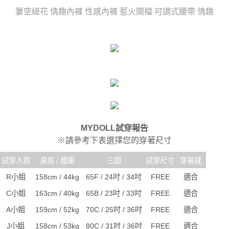
任。
宅配
４．使用「AFTEE先享後付」時，將依據個別帳號之用戶狀況，依本公司即
簍空緹花 情趣內褲 性感內褲 惹火開檔 可調式腰帶 情趣
時審查核予不同之上限額度；若仍有額度不足之情形，本公司將視審查結果
每筆NT$80，滿NT$6,000(含以上)免運費
請求用戶進行身份認證。
５．嚴禁一人註冊多個帳號或使用他人資訊註冊。若發現惡意使用之情形，
貨到付款(新竹貨運)
恩沛科技股份有限公司將有權停止該用戶之使用額度並採取法律行動。
每筆NT$120
國家/地區配送
查看運費
MYDOLL試穿報告
※請參考下表選擇您的穿著尺寸
試穿人員
身高 / 體重
三圍
試穿尺寸
穿著感
R小姐
158cm / 44kg
65F / 24吋 / 34吋
FREE
適合
C小姐
163cm / 40kg
65B / 23吋 / 33吋
FREE
適合
A小姐
159cm / 52kg
70C / 25吋 / 36吋
FREE
適合
J小姐
158cm / 53kg
80C / 31吋 / 36吋
FREE
適合