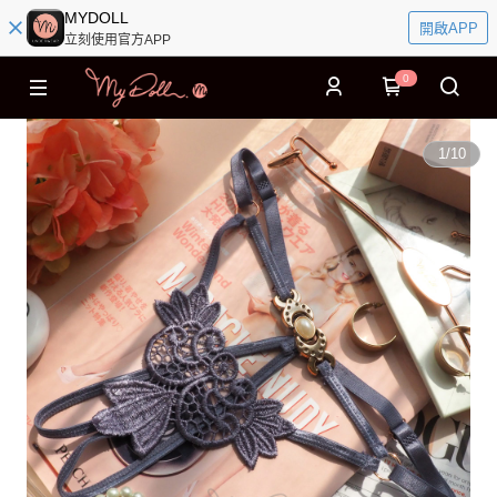
MYDOLL
開啟APP
立刻使用官方APP
0
1
/
10