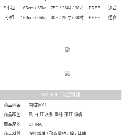
S小姐
165cm / 65kg
75C / 28吋 / 38吋
FREE
適合
I小姐
160cm / 65kg
80E / 29吋 / 39吋
FREE
適合
MYDOLL商品資訊
商品內容
開檔褲X1
商品顏色
黑 白 紅 灰紫 墨綠 棗紅 粉膚
商品產地
CHINA
商品材質
彈性纖維 / 聚酯纖維 / 棉 / 其他