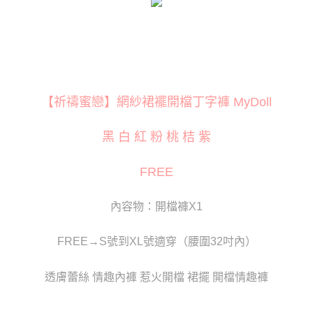
１．簡單：不需註冊會員、不需綁卡、不需儲值。
２．便利：只要手機號碼，簡訊認證，即可結帳。
３．安心：先確認商品／服務後，再付款。
運送方式
【「AFTEE先享後付」結帳流程】
全家取貨付款
１．於結帳方式選擇「AFTEE先享後付」後，將跳轉至「AFTEE先享後付」
每筆NT$80
結帳頁面，進行簡訊認證並確認金額後，即可完成結帳。
２．訂單成立數日內，您將收到繳費通知簡訊。
付款後全家取貨
【祈禱蜜戀】網紗裙襬開檔丁字褲 MyDoll
３．收到繳費通知簡訊後14天內，點擊此簡訊中的連結，可透過四大超商／
ATM／網路銀行／等多元方式進行付款，方視為交易完成。
每筆NT$80
※ 請注意：結帳手續完成當下不需立刻繳費，但若您需要取消訂單，請聯絡
黑 白 紅 粉 桃 桔 紫
購買商品的店家。未經商家同意取消之訂單仍視為有效，需透過AFTEE先享
萊爾富取貨付款
後付繳納相關費用。
每筆NT$120
※ 交易是否成功請以「AFTEE先享後付 」之結帳頁面顯示為準，若有關於
FREE
是否繳費成功／繳費後需取消欲退款等相關疑問，請聯繫「AFTEE先享後付
客戶支援中心」
https://netprotections.freshdesk.com/support/home
付款後萊爾富取貨
內容物：開檔褲X1
每筆NT$120
【注意事項】
１．透過由恩沛科技股份有限公司提供之「AFTEE先享後付」服務完成之交
7-11取貨付款
易，需依本服務之必要範圍內提供個人資料，並將交易相關給付款項請求債
FREE→S號到XL號適穿（腰圍32吋內）
權轉讓予恩沛科技股份有限公司。
每筆NT$80
２．關於個人資料處理事宜，請瀏覽以下網址：
透膚蕾絲 情趣內褲 惹火開檔 裙擺 開檔情趣褲
https://aftee.tw/terms/#terms3
付款後7-11取貨
３．未成年的使用者請事先徵得法定代理人或監護人之同意方可使用
每筆NT$80
「AFTEE先享後付」，若未經同意申辦者引起之損失，本公司不負相關責