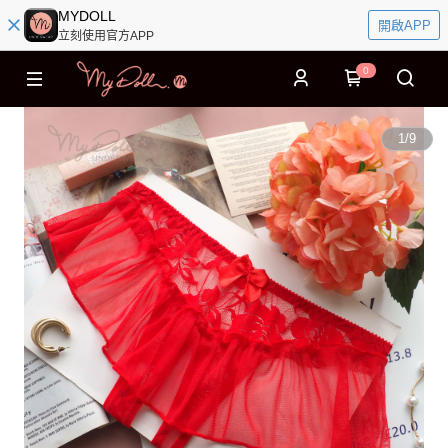
MYDOLL
開啟APP
立刻使用官方APP
0
1
/
9