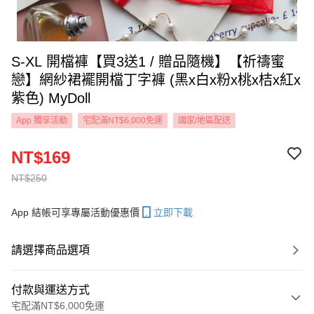
S-XL 開檔褲【買3送1 / 贈品隨機】【祈禱蜜
戀】網紗裙襬開檔丁字褲 (黑x白x粉x桃x桔x紅x
紫色) MyDoll
App 獨享活動
宅配滿NT$6,000免運
國家/地區配送
NT$169
NT$250
App 結帳可享專屬活動優惠價
立即下載
請選擇商品選項
付款與運送方式
宅配滿NT$6,000免運