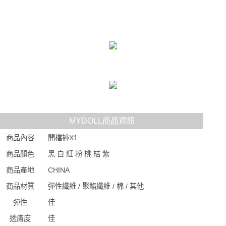
MYDOLL商品資訊
商品內容
開檔褲X1
商品顏色
黑 白 紅 粉 桃 桔 紫
商品產地
CHINA
商品材質
彈性纖維 / 聚酯纖維 / 棉 / 其他
彈性
佳
透膚度
佳