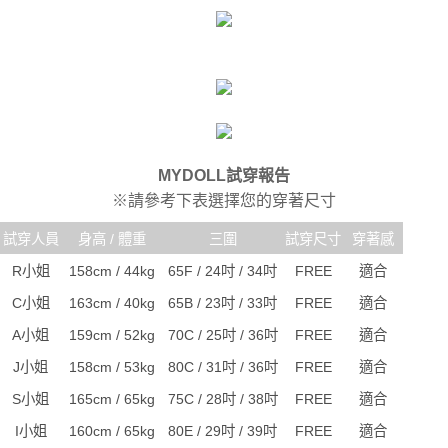
任。
宅配
４．使用「AFTEE先享後付」時，將依據個別帳號之用戶狀況，依本公司即
時審查核予不同之上限額度；若仍有額度不足之情形，本公司將視審查結果
每筆NT$80，滿NT$6,000(含以上)免運費
請求用戶進行身份認證。
５．嚴禁一人註冊多個帳號或使用他人資訊註冊。若發現惡意使用之情形，
貨到付款(新竹貨運)
恩沛科技股份有限公司將有權停止該用戶之使用額度並採取法律行動。
每筆NT$120
國家/地區配送
查看運費
MYDOLL試穿報告
※請參考下表選擇您的穿著尺寸
試穿人員
身高 / 體重
三圍
試穿尺寸
穿著感
R小姐
158cm / 44kg
65F / 24吋 / 34吋
FREE
適合
C小姐
163cm / 40kg
65B / 23吋 / 33吋
FREE
適合
A小姐
159cm / 52kg
70C / 25吋 / 36吋
FREE
適合
J小姐
158cm / 53kg
80C / 31吋 / 36吋
FREE
適合
S小姐
165cm / 65kg
75C / 28吋 / 38吋
FREE
適合
I小姐
160cm / 65kg
80E / 29吋 / 39吋
FREE
適合