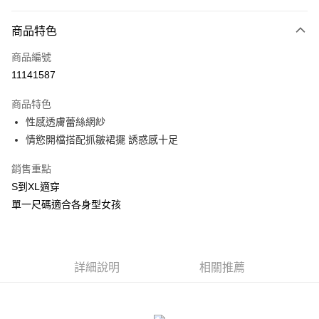
付款方式
商品特色
信用卡一次付款
商品編號
信用卡分期付款
11141587
3 期 0 利率 每期
NT$56
21家銀行
商品特色
合作金庫商業銀行
第一商業銀行
超商取貨付款
性感透膚蕾絲網紗
華南商業銀行
彰化商業銀行
情慾開檔搭配抓皺裙擺 誘惑感十足
LINE Pay
上海商業儲蓄銀行
台北富邦商業銀行
國泰世華商業銀行
兆豐國際商業銀行
Apple Pay
銷售重點
臺灣中小企業銀行
台中商業銀行
S到XL適穿
匯豐（台灣）商業銀行
華泰商業銀行
街口支付
聯邦商業銀行
遠東國際商業銀行
單一尺碼適合各身型女孩
元大商業銀行
永豐商業銀行
悠遊付
玉山商業銀行
星展（台灣）商業銀行
台新國際商業銀行
中國信託商業銀行
AFTEE先享後付
台灣樂天信用卡公司
相關說明
詳細說明
相關推薦
【關於「AFTEE先享後付」】
ATM付款
AFTEE先享後付是「在收到商品之後才付款」的支付方式。 讓您購物簡單
便利好安心！
貨到付款