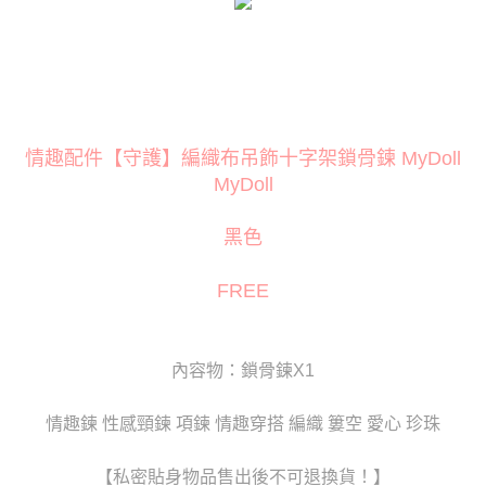
３．安心：先確認商品／服務後，再付款。
運送方式
【「AFTEE先享後付」結帳流程】
全家取貨付款
１．於結帳方式選擇「AFTEE先享後付」後，將跳轉至「AFTEE先享後付」
每筆NT$80
結帳頁面，進行簡訊認證並確認金額後，即可完成結帳。
２．訂單成立數日內，您將收到繳費通知簡訊。
付款後全家取貨
３．收到繳費通知簡訊後14天內，點擊此簡訊中的連結，可透過四大超商／
ATM／網路銀行／等多元方式進行付款，方視為交易完成。
情趣配件【守護】編織布吊飾十字架鎖骨鍊 MyDoll
每筆NT$80
※ 請注意：結帳手續完成當下不需立刻繳費，但若您需要取消訂單，請聯絡
MyDoll
購買商品的店家。未經商家同意取消之訂單仍視為有效，需透過AFTEE先享
萊爾富取貨付款
後付繳納相關費用。
每筆NT$120
※ 交易是否成功請以「AFTEE先享後付 」之結帳頁面顯示為準，若有關於
黑色
是否繳費成功／繳費後需取消欲退款等相關疑問，請聯繫「AFTEE先享後付
客戶支援中心」
https://netprotections.freshdesk.com/support/home
付款後萊爾富取貨
FREE
每筆NT$120
【注意事項】
１．透過由恩沛科技股份有限公司提供之「AFTEE先享後付」服務完成之交
7-11取貨付款
易，需依本服務之必要範圍內提供個人資料，並將交易相關給付款項請求債
權轉讓予恩沛科技股份有限公司。
每筆NT$80
內容物：鎖骨鍊X1
２．關於個人資料處理事宜，請瀏覽以下網址：
https://aftee.tw/terms/#terms3
付款後7-11取貨
３．未成年的使用者請事先徵得法定代理人或監護人之同意方可使用
情趣鍊 性感頸鍊 項鍊 情趣穿搭 編織 簍空 愛心 珍珠
每筆NT$80
「AFTEE先享後付」，若未經同意申辦者引起之損失，本公司不負相關責
任。
宅配
【私密貼身物品售出後不可退換貨！】
４．使用「AFTEE先享後付」時，將依據個別帳號之用戶狀況，依本公司即