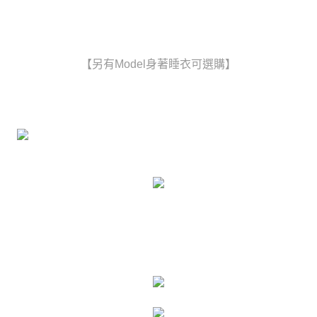
時審查核予不同之上限額度；若仍有額度不足之情形，本公司將視審查結果
每筆NT$80，滿NT$6,000(含以上)免運費
請求用戶進行身份認證。
５．嚴禁一人註冊多個帳號或使用他人資訊註冊。若發現惡意使用之情形，
貨到付款(新竹貨運)
恩沛科技股份有限公司將有權停止該用戶之使用額度並採取法律行動。
每筆NT$120
【另有Model身著睡衣可選購】
國家/地區配送
查看運費