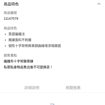
商品特色
信用卡一次付款
商品編號
信用卡分期付款
11147079
3 期 0 利率 每期
NT$53
21家銀行
商品特色
合作金庫商業銀行
第一商業銀行
超商取貨付款
質感編織法
華南商業銀行
彰化商業銀行
親膚面料不刺癢
LINE Pay
上海商業儲蓄銀行
台北富邦商業銀行
國泰世華商業銀行
兆豐國際商業銀行
個性十字架修飾美頸曲線增添情趣感
Apple Pay
臺灣中小企業銀行
台中商業銀行
銷售重點
匯豐（台灣）商業銀行
華泰商業銀行
街口支付
聯邦商業銀行
遠東國際商業銀行
編織布十字架鎖骨鍊
元大商業銀行
永豐商業銀行
悠遊付
私密貼身物品售出後不可退換貨！
玉山商業銀行
星展（台灣）商業銀行
台新國際商業銀行
中國信託商業銀行
AFTEE先享後付
台灣樂天信用卡公司
相關說明
【關於「AFTEE先享後付」】
詳細說明
相關推薦
ATM付款
AFTEE先享後付是「在收到商品之後才付款」的支付方式。 讓您購物簡單
便利好安心！
貨到付款
１．簡單：不需註冊會員、不需綁卡、不需儲值。
２．便利：只要手機號碼，簡訊認證，即可結帳。