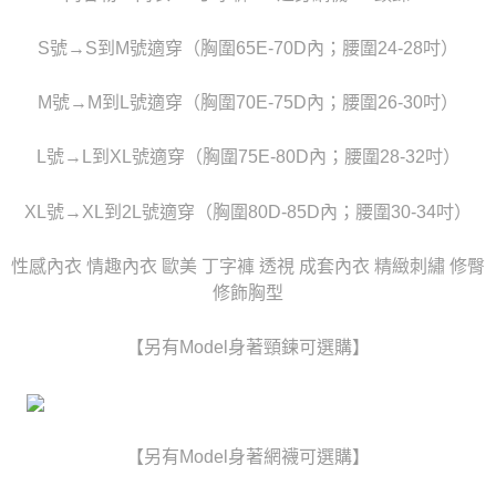
任。
宅配
４．使用「AFTEE先享後付」時，將依據個別帳號之用戶狀況，依本公司即
時審查核予不同之上限額度；若仍有額度不足之情形，本公司將視審查結果
S號→S到M號適穿（胸圍65E-70D內；腰圍24-28吋）
每筆NT$80，滿NT$6,000(含以上)免運費
請求用戶進行身份認證。
５．嚴禁一人註冊多個帳號或使用他人資訊註冊。若發現惡意使用之情形，
貨到付款(新竹貨運)
M號→M到L號適穿（胸圍70E-75D內；腰圍26-30吋）
恩沛科技股份有限公司將有權停止該用戶之使用額度並採取法律行動。
每筆NT$120
L號→L到XL號適穿（胸圍75E-80D內；腰圍28-32吋）
國家/地區配送
查看運費
XL號→XL到2L號適穿（胸圍80D-85D內；腰圍30-34吋）
性感內衣 情趣內衣 歐美 丁字褲 透視 成套內衣 精緻刺繡 修臀
修飾胸型
【另有Model身著頸鍊可選購】
【另有Model身著網襪可選購】