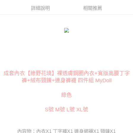
１．簡單：不需註冊會員、不需綁卡、不需儲值。
２．便利：只要手機號碼，簡訊認證，即可結帳。
詳細說明
相關推薦
３．安心：先確認商品／服務後，再付款。
運送方式
【「AFTEE先享後付」結帳流程】
全家取貨付款
１．於結帳方式選擇「AFTEE先享後付」後，將跳轉至「AFTEE先享後付」
每筆NT$80
結帳頁面，進行簡訊認證並確認金額後，即可完成結帳。
２．訂單成立數日內，您將收到繳費通知簡訊。
付款後全家取貨
３．收到繳費通知簡訊後14天內，點擊此簡訊中的連結，可透過四大超商／
ATM／網路銀行／等多元方式進行付款，方視為交易完成。
每筆NT$80
※ 請注意：結帳手續完成當下不需立刻繳費，但若您需要取消訂單，請聯絡
購買商品的店家。未經商家同意取消之訂單仍視為有效，需透過AFTEE先享
萊爾富取貨付款
後付繳納相關費用。
每筆NT$120
※ 交易是否成功請以「AFTEE先享後付 」之結帳頁面顯示為準，若有關於
成套內衣【綠野花境】裸透膚鋼圈內衣+寬版高腰丁字
是否繳費成功／繳費後需取消欲退款等相關疑問，請聯繫「AFTEE先享後付
褲+絨布頸鍊+連身褲襪 四件組 MyDoll
客戶支援中心」
https://netprotections.freshdesk.com/support/home
付款後萊爾富取貨
每筆NT$120
【注意事項】
綠色
１．透過由恩沛科技股份有限公司提供之「AFTEE先享後付」服務完成之交
7-11取貨付款
易，需依本服務之必要範圍內提供個人資料，並將交易相關給付款項請求債
權轉讓予恩沛科技股份有限公司。
每筆NT$80
S號 M號 L號 XL號
２．關於個人資料處理事宜，請瀏覽以下網址：
https://aftee.tw/terms/#terms3
付款後7-11取貨
３．未成年的使用者請事先徵得法定代理人或監護人之同意方可使用
每筆NT$80
「AFTEE先享後付」，若未經同意申辦者引起之損失，本公司不負相關責
內容物：內衣X1 丁字褲X1 連身網襪X1 頸鍊X1