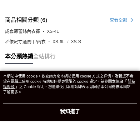
商品相關分類 (6)
查看全部
成套薄蕾絲內衣褲 ‧ XS-4L
📏依尺寸選馬甲/內衣 ‧ XS-6L
XS-S
本分類熱銷
全站排行
本網站中使用 cookie，欲查詢有關本網站使用 cookie 方式之詳情，及若您不希
熱門標籤
望在電腦上使用 cookie 時應如何變更電腦的 cookie 設定，請參閱本網站「
隱私
權條款
」之 Cookie 聲明。您繼續使用本網站即表示您同意本公司得按本網站使
用條款之 Cookie 聲明使用 cookie。
了解更多 >
我知道了