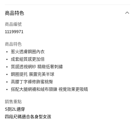
付款方式
商品特色
信用卡一次付款
商品編號
信用卡分期付款
11199971
3 期 0 利率 每期
NT$426
21家銀行
商品特色
合作金庫商業銀行
第一商業銀行
超商取貨付款
惹火透膚鋼圈內衣
華南商業銀行
彰化商業銀行
成套組質感更加倍
LINE Pay
上海商業儲蓄銀行
台北富邦商業銀行
國泰世華商業銀行
兆豐國際商業銀行
質感透視網紗 精緻低奢刺繡
Apple Pay
臺灣中小企業銀行
台中商業銀行
鋼圈提托 展露完美半球
匯豐（台灣）商業銀行
華泰商業銀行
高腰丁字褲修飾蜜桃臀
街口支付
聯邦商業銀行
遠東國際商業銀行
搭配大腿網襪和絨布頸鍊 視覺效果更吸睛
元大商業銀行
永豐商業銀行
悠遊付
玉山商業銀行
星展（台灣）商業銀行
銷售重點
台新國際商業銀行
中國信託商業銀行
AFTEE先享後付
S到2L適穿
台灣樂天信用卡公司
相關說明
四段尺碼適合各身型女孩
【關於「AFTEE先享後付」】
ATM付款
AFTEE先享後付是「在收到商品之後才付款」的支付方式。 讓您購物簡單
便利好安心！
貨到付款