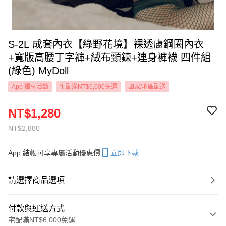
S-2L 成套內衣【綠野花境】裸透膚鋼圈內衣
+寬版高腰丁字褲+絨布頸鍊+連身褲襪 四件組
(綠色) MyDoll
App 獨享活動
宅配滿NT$6,000免運
國家/地區配送
NT$1,280
NT$2,880
App 結帳可享專屬活動優惠價
立即下載
請選擇商品選項
付款與運送方式
宅配滿NT$6,000免運