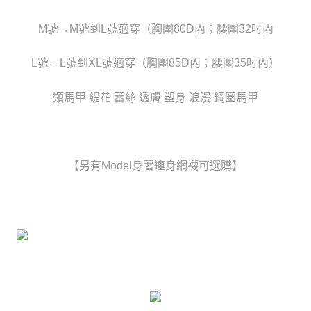
時審查核予不同之上限額度；若仍有額度不足之情形，本公司將視審查結果
每筆NT$80，滿NT$6,000(含以上)免運費
請求用戶進行身份認證。
M號→M號到L號適穿（胸圍80D內；腰圍32吋內
５．嚴禁一人註冊多個帳號或使用他人資訊註冊。若發現惡意使用之情形，
貨到付款(新竹貨運)
恩沛科技股份有限公司將有權停止該用戶之使用額度並採取法律行動。
每筆NT$120
L號→L號到XL號適穿（胸圍85D內；腰圍35吋內）
國家/地區配送
查看運費
類馬甲 緹花 蕾絲 透膚 塑身 浪漫 鋼圈馬甲
【另有Model身著連身網襪可選購】