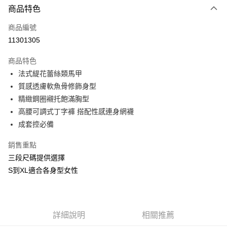
商品特色
信用卡一次付款
商品編號
信用卡分期付款
11301305
3 期 0 利率 每期
NT$426
21家銀行
商品特色
合作金庫商業銀行
第一商業銀行
超商取貨付款
法式緹花蕾絲類馬甲
華南商業銀行
彰化商業銀行
質感透膚軟魚骨修飾身型
LINE Pay
上海商業儲蓄銀行
台北富邦商業銀行
國泰世華商業銀行
兆豐國際商業銀行
精緻鋼圈襯托飽滿胸型
Apple Pay
臺灣中小企業銀行
台中商業銀行
高腰可調式丁字褲 搭配性感連身網襪
匯豐（台灣）商業銀行
華泰商業銀行
成套控必備
街口支付
聯邦商業銀行
遠東國際商業銀行
元大商業銀行
永豐商業銀行
悠遊付
銷售重點
玉山商業銀行
星展（台灣）商業銀行
三段尺碼提供選擇
台新國際商業銀行
中國信託商業銀行
AFTEE先享後付
S到XL適合各身型女性
台灣樂天信用卡公司
相關說明
【關於「AFTEE先享後付」】
ATM付款
AFTEE先享後付是「在收到商品之後才付款」的支付方式。 讓您購物簡單
便利好安心！
貨到付款
１．簡單：不需註冊會員、不需綁卡、不需儲值。
詳細說明
相關推薦
２．便利：只要手機號碼，簡訊認證，即可結帳。