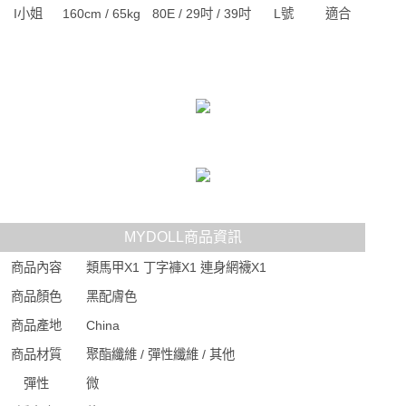
I小姐
160cm / 65kg
80E / 29吋 / 39吋
L號
適合
MYDOLL商品資訊
商品內容
類馬甲X1 丁字褲X1 連身網襪X1
商品顏色
黑配膚色
商品產地
China
商品材質
聚酯纖維 / 彈性纖維 / 其他
彈性
微