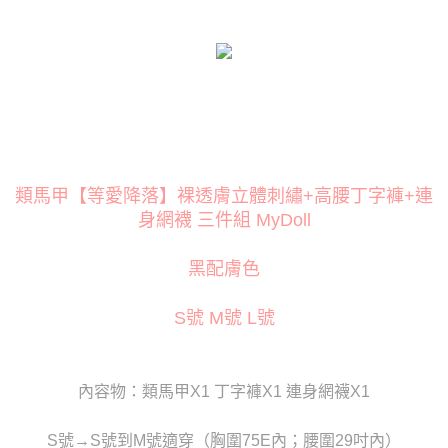
３．安心：先確認商品／服務後，再付款。
運送方式
【「AFTEE先享後付」結帳流程】
全家取貨付款
１．於結帳方式選擇「AFTEE先享後付」後，將跳轉至「AFTEE先享後付」
每筆NT$80
結帳頁面，進行簡訊認證並確認金額後，即可完成結帳。
２．訂單成立數日內，您將收到繳費通知簡訊。
付款後全家取貨
３．收到繳費通知簡訊後14天內，點擊此簡訊中的連結，可透過四大超商／
ATM／網路銀行／等多元方式進行付款，方視為交易完成。
每筆NT$80
※ 請注意：結帳手續完成當下不需立刻繳費，但若您需要取消訂單，請聯絡
購買商品的店家。未經商家同意取消之訂單仍視為有效，需透過AFTEE先享
萊爾富取貨付款
後付繳納相關費用。
類馬甲【等愛降落】裸透膚立體刺繡+高腰丁字褲+連
每筆NT$120
※ 交易是否成功請以「AFTEE先享後付 」之結帳頁面顯示為準，若有關於
身網襪 三件組 MyDoll
是否繳費成功／繳費後需取消欲退款等相關疑問，請聯繫「AFTEE先享後付
客戶支援中心」
https://netprotections.freshdesk.com/support/home
付款後萊爾富取貨
黑配膚色
每筆NT$120
【注意事項】
１．透過由恩沛科技股份有限公司提供之「AFTEE先享後付」服務完成之交
7-11取貨付款
S號 M號 L號
易，需依本服務之必要範圍內提供個人資料，並將交易相關給付款項請求債
權轉讓予恩沛科技股份有限公司。
每筆NT$80
２．關於個人資料處理事宜，請瀏覽以下網址：
https://aftee.tw/terms/#terms3
付款後7-11取貨
３．未成年的使用者請事先徵得法定代理人或監護人之同意方可使用
內容物：類馬甲X1 丁字褲X1 連身網襪X1
每筆NT$80
「AFTEE先享後付」，若未經同意申辦者引起之損失，本公司不負相關責
任。
宅配
S號→S號到M號適穿（胸圍75E內；腰圍29吋內）
４．使用「AFTEE先享後付」時，將依據個別帳號之用戶狀況，依本公司即