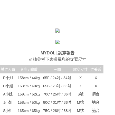
MYDOLL試穿報告
※請參考下表選擇您的穿著尺寸
試穿人員
身高 / 體重
三圍
試穿尺寸
穿著感
R小姐
158cm / 44kg
65F / 24吋 / 34吋
X
X
C小姐
163cm / 40kg
65B / 23吋 / 33吋
X
X
A小姐
159cm / 52kg
70C / 25吋 / 36吋
S號
適合
J小姐
158cm / 53kg
80C / 31吋 / 36吋
M號
適合
S小姐
165cm / 65kg
75C / 28吋 / 38吋
M號
適合