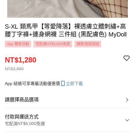
S-XL 類馬甲【等愛降落】裸透膚立體刺繡+高
腰丁字褲+連身網襪 三件組 (黑配膚色) MyDoll
App 獨享活動
宅配滿NT$6,000免運
國家/地區配送
NT$1,280
NT$2,880
App 結帳可享專屬活動優惠價
立即下載
請選擇商品選項
付款與運送方式
宅配滿NT$6,000免運
付款方式