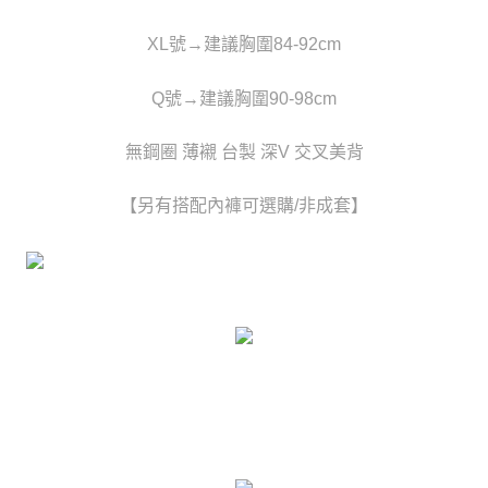
時審查核予不同之上限額度；若仍有額度不足之情形，本公司將視審查結果
每筆NT$80，滿NT$6,000(含以上)免運費
請求用戶進行身份認證。
XL號→建議胸圍84-92cm
５．嚴禁一人註冊多個帳號或使用他人資訊註冊。若發現惡意使用之情形，
貨到付款(新竹貨運)
恩沛科技股份有限公司將有權停止該用戶之使用額度並採取法律行動。
每筆NT$120
Q號→建議胸圍90-98cm
國家/地區配送
查看運費
無鋼圈 薄襯 台製 深V 交叉美背
【另有搭配內褲可選購/非成套】