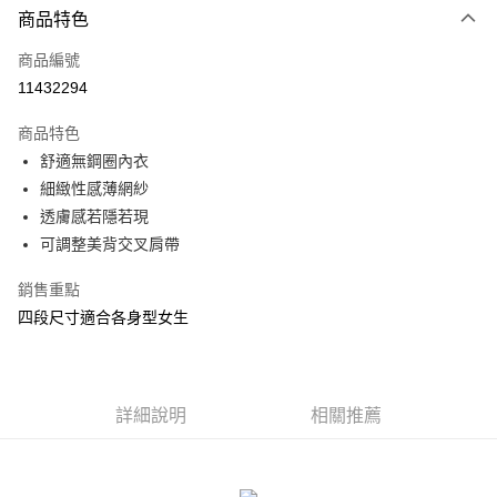
商品特色
信用卡一次付款
商品編號
信用卡分期付款
11432294
3 期 0 利率 每期
NT$163
21家銀行
商品特色
合作金庫商業銀行
第一商業銀行
超商取貨付款
舒適無鋼圈內衣
華南商業銀行
彰化商業銀行
細緻性感薄網紗
LINE Pay
上海商業儲蓄銀行
台北富邦商業銀行
國泰世華商業銀行
兆豐國際商業銀行
透膚感若隱若現
Apple Pay
臺灣中小企業銀行
台中商業銀行
可調整美背交叉肩帶
匯豐（台灣）商業銀行
華泰商業銀行
街口支付
聯邦商業銀行
遠東國際商業銀行
銷售重點
元大商業銀行
永豐商業銀行
悠遊付
四段尺寸適合各身型女生
玉山商業銀行
星展（台灣）商業銀行
台新國際商業銀行
中國信託商業銀行
AFTEE先享後付
台灣樂天信用卡公司
相關說明
【關於「AFTEE先享後付」】
詳細說明
相關推薦
ATM付款
AFTEE先享後付是「在收到商品之後才付款」的支付方式。 讓您購物簡單
便利好安心！
貨到付款
１．簡單：不需註冊會員、不需綁卡、不需儲值。
２．便利：只要手機號碼，簡訊認證，即可結帳。