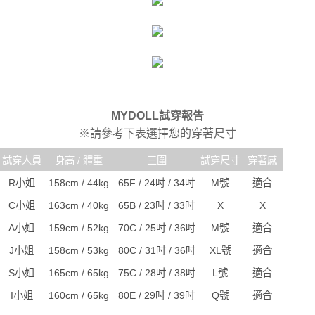
MYDOLL試穿報告
※請參考下表選擇您的穿著尺寸
試穿人員
身高 / 體重
三圍
試穿尺寸
穿著感
R小姐
158cm / 44kg
65F / 24吋 / 34吋
M號
適合
C小姐
163cm / 40kg
65B / 23吋 / 33吋
X
X
A小姐
159cm / 52kg
70C / 25吋 / 36吋
M號
適合
J小姐
158cm / 53kg
80C / 31吋 / 36吋
XL號
適合
S小姐
165cm / 65kg
75C / 28吋 / 38吋
L號
適合
I小姐
160cm / 65kg
80E / 29吋 / 39吋
Q號
適合