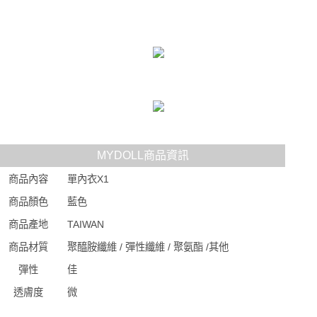
MYDOLL商品資訊
商品內容
單內衣X1
商品顏色
藍色
商品產地
TAIWAN
商品材質
聚醯胺纖維 / 彈性纖維 / 聚氨酯 /其他
彈性
佳
透膚度
微