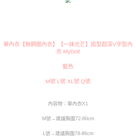
３．安心：先確認商品／服務後，再付款。
運送方式
【「AFTEE先享後付」結帳流程】
全家取貨付款
１．於結帳方式選擇「AFTEE先享後付」後，將跳轉至「AFTEE先享後付」
每筆NT$80
結帳頁面，進行簡訊認證並確認金額後，即可完成結帳。
２．訂單成立數日內，您將收到繳費通知簡訊。
付款後全家取貨
３．收到繳費通知簡訊後14天內，點擊此簡訊中的連結，可透過四大超商／
ATM／網路銀行／等多元方式進行付款，方視為交易完成。
單內衣【無鋼圈內衣】【一抹光芒】造型超深V字型內
每筆NT$80
※ 請注意：結帳手續完成當下不需立刻繳費，但若您需要取消訂單，請聯絡
衣 MyDoll
購買商品的店家。未經商家同意取消之訂單仍視為有效，需透過AFTEE先享
萊爾富取貨付款
後付繳納相關費用。
每筆NT$120
※ 交易是否成功請以「AFTEE先享後付 」之結帳頁面顯示為準，若有關於
藍色
是否繳費成功／繳費後需取消欲退款等相關疑問，請聯繫「AFTEE先享後付
客戶支援中心」
https://netprotections.freshdesk.com/support/home
付款後萊爾富取貨
M號 L號 XL號 Q號
每筆NT$120
【注意事項】
１．透過由恩沛科技股份有限公司提供之「AFTEE先享後付」服務完成之交
7-11取貨付款
易，需依本服務之必要範圍內提供個人資料，並將交易相關給付款項請求債
權轉讓予恩沛科技股份有限公司。
每筆NT$80
內容物：單內衣X1
２．關於個人資料處理事宜，請瀏覽以下網址：
https://aftee.tw/terms/#terms3
付款後7-11取貨
３．未成年的使用者請事先徵得法定代理人或監護人之同意方可使用
M號→建議胸圍72-80cm
每筆NT$80
「AFTEE先享後付」，若未經同意申辦者引起之損失，本公司不負相關責
任。
宅配
L號→建議胸圍78-86cm
４．使用「AFTEE先享後付」時，將依據個別帳號之用戶狀況，依本公司即