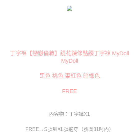
１．簡單：不需註冊會員、不需綁卡、不需儲值。
２．便利：只要手機號碼，簡訊認證，即可結帳。
３．安心：先確認商品／服務後，再付款。
運送方式
【「AFTEE先享後付」結帳流程】
全家取貨付款
１．於結帳方式選擇「AFTEE先享後付」後，將跳轉至「AFTEE先享後付」
每筆NT$80
結帳頁面，進行簡訊認證並確認金額後，即可完成結帳。
２．訂單成立數日內，您將收到繳費通知簡訊。
付款後全家取貨
３．收到繳費通知簡訊後14天內，點擊此簡訊中的連結，可透過四大超商／
ATM／網路銀行／等多元方式進行付款，方視為交易完成。
丁字褲【戀戀倫敦】緹花鍊條點綴丁字褲 MyDoll
每筆NT$80
※ 請注意：結帳手續完成當下不需立刻繳費，但若您需要取消訂單，請聯絡
MyDoll
購買商品的店家。未經商家同意取消之訂單仍視為有效，需透過AFTEE先享
萊爾富取貨付款
後付繳納相關費用。
每筆NT$120
※ 交易是否成功請以「AFTEE先享後付 」之結帳頁面顯示為準，若有關於
黑色 桃色 棗紅色 暗綠色
是否繳費成功／繳費後需取消欲退款等相關疑問，請聯繫「AFTEE先享後付
客戶支援中心」
https://netprotections.freshdesk.com/support/home
付款後萊爾富取貨
FREE
每筆NT$120
【注意事項】
１．透過由恩沛科技股份有限公司提供之「AFTEE先享後付」服務完成之交
7-11取貨付款
易，需依本服務之必要範圍內提供個人資料，並將交易相關給付款項請求債
權轉讓予恩沛科技股份有限公司。
每筆NT$80
內容物：丁字褲X1
２．關於個人資料處理事宜，請瀏覽以下網址：
https://aftee.tw/terms/#terms3
付款後7-11取貨
３．未成年的使用者請事先徵得法定代理人或監護人之同意方可使用
FREE→S號到XL號適穿（腰圍31吋內）
每筆NT$80
「AFTEE先享後付」，若未經同意申辦者引起之損失，本公司不負相關責