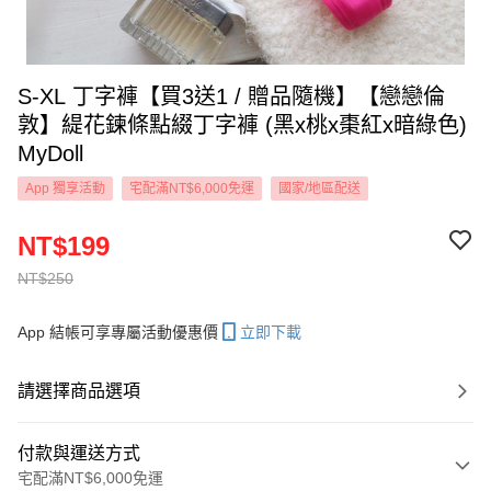
S-XL 丁字褲【買3送1 / 贈品隨機】【戀戀倫
敦】緹花鍊條點綴丁字褲 (黑x桃x棗紅x暗綠色)
MyDoll
App 獨享活動
宅配滿NT$6,000免運
國家/地區配送
NT$199
NT$250
App 結帳可享專屬活動優惠價
立即下載
請選擇商品選項
付款與運送方式
宅配滿NT$6,000免運