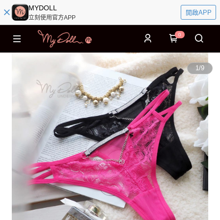
MYDOLL
開啟APP
立刻使用官方APP
0
1
/
9