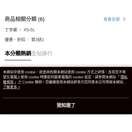
商品相關分類 (6)
查看全部
丁字褲 ‧ XS-5L
優惠．折扣
買3送1
本分類熱銷
全站排行
本網站中使用 cookie，欲查詢有關本網站使用 cookie 方式之詳情，及若您不希
熱門標籤
望在電腦上使用 cookie 時應如何變更電腦的 cookie 設定，請參閱本網站「
隱私
權條款
」之 Cookie 聲明。您繼續使用本網站即表示您同意本公司得按本網站使
用條款之 Cookie 聲明使用 cookie。
了解更多 >
我知道了