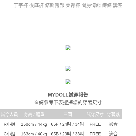
任。
宅配
丁字褲 後庭褲 修飾臀部 美臀褲 閨房情趣 鍊條 簍空
４．使用「AFTEE先享後付」時，將依據個別帳號之用戶狀況，依本公司即
時審查核予不同之上限額度；若仍有額度不足之情形，本公司將視審查結果
每筆NT$80，滿NT$6,000(含以上)免運費
請求用戶進行身份認證。
５．嚴禁一人註冊多個帳號或使用他人資訊註冊。若發現惡意使用之情形，
貨到付款(新竹貨運)
恩沛科技股份有限公司將有權停止該用戶之使用額度並採取法律行動。
每筆NT$120
國家/地區配送
查看運費
MYDOLL試穿報告
※請參考下表選擇您的穿著尺寸
試穿人員
身高 / 體重
三圍
試穿尺寸
穿著感
R小姐
158cm / 44kg
65F / 24吋 / 34吋
FREE
適合
C小姐
163cm / 40kg
65B / 23吋 / 33吋
FREE
適合