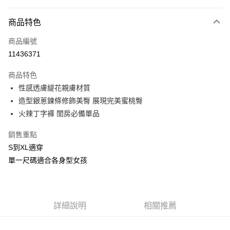
付款方式
商品特色
信用卡一次付款
商品編號
信用卡分期付款
11436371
3 期 0 利率 每期
NT$66
21家銀行
商品特色
合作金庫商業銀行
第一商業銀行
超商取貨付款
性感透膚緹花親膚材質
華南商業銀行
彰化商業銀行
造型銀蔥鍊條修飾美臀 展現完美蜜桃臀
LINE Pay
上海商業儲蓄銀行
台北富邦商業銀行
國泰世華商業銀行
兆豐國際商業銀行
火辣丁字褲 閨房必備單品
Apple Pay
臺灣中小企業銀行
台中商業銀行
銷售重點
匯豐（台灣）商業銀行
華泰商業銀行
街口支付
聯邦商業銀行
遠東國際商業銀行
S到XL適穿
元大商業銀行
永豐商業銀行
悠遊付
單一尺碼適合各身型女孩
玉山商業銀行
星展（台灣）商業銀行
台新國際商業銀行
中國信託商業銀行
AFTEE先享後付
台灣樂天信用卡公司
相關說明
【關於「AFTEE先享後付」】
詳細說明
相關推薦
ATM付款
AFTEE先享後付是「在收到商品之後才付款」的支付方式。 讓您購物簡單
便利好安心！
貨到付款