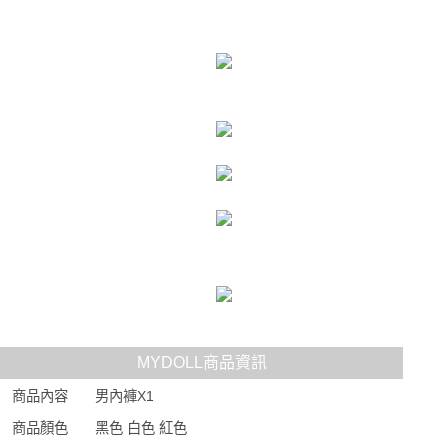
時審查核予不同之上限額度；若仍有額度不足之情形，本公司將視審查結果
每筆NT$80，滿NT$6,000(含以上)免運費
請求用戶進行身份認證。
５．嚴禁一人註冊多個帳號或使用他人資訊註冊。若發現惡意使用之情形，
貨到付款(新竹貨運)
恩沛科技股份有限公司將有權停止該用戶之使用額度並採取法律行動。
每筆NT$120
國家/地區配送
查看運費
MYDOLL商品資訊
商品內容
男內褲X1
商品顏色
黑色 白色 紅色