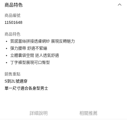
商品特色
信用卡一次付款
商品編號
信用卡分期付款
11501648
3 期 0 利率 每期
NT$66
21家銀行
商品特色
合作金庫商業銀行
第一商業銀行
超商取貨付款
質感蕾絲拼接透膚網紗 展現反轉魅力
華南商業銀行
彰化商業銀行
彈力腰帶 舒適不緊繃
LINE Pay
上海商業儲蓄銀行
台北富邦商業銀行
國泰世華商業銀行
兆豐國際商業銀行
立體囊袋空間 迷人透氣舒適
Apple Pay
臺灣中小企業銀行
台中商業銀行
丁字褲型展現可口臀型
匯豐（台灣）商業銀行
華泰商業銀行
街口支付
聯邦商業銀行
遠東國際商業銀行
銷售重點
元大商業銀行
永豐商業銀行
悠遊付
S到2L號適穿
玉山商業銀行
星展（台灣）商業銀行
單一尺寸適合各身型男士
台新國際商業銀行
中國信託商業銀行
AFTEE先享後付
台灣樂天信用卡公司
相關說明
【關於「AFTEE先享後付」】
ATM付款
AFTEE先享後付是「在收到商品之後才付款」的支付方式。 讓您購物簡單
詳細說明
相關推薦
便利好安心！
貨到付款
１．簡單：不需註冊會員、不需綁卡、不需儲值。
２．便利：只要手機號碼，簡訊認證，即可結帳。