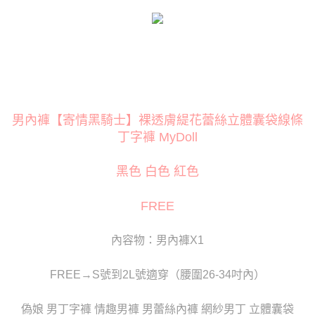
３．安心：先確認商品／服務後，再付款。
運送方式
【「AFTEE先享後付」結帳流程】
全家取貨付款
１．於結帳方式選擇「AFTEE先享後付」後，將跳轉至「AFTEE先享後付」
每筆NT$80
結帳頁面，進行簡訊認證並確認金額後，即可完成結帳。
２．訂單成立數日內，您將收到繳費通知簡訊。
付款後全家取貨
３．收到繳費通知簡訊後14天內，點擊此簡訊中的連結，可透過四大超商／
ATM／網路銀行／等多元方式進行付款，方視為交易完成。
每筆NT$80
※ 請注意：結帳手續完成當下不需立刻繳費，但若您需要取消訂單，請聯絡
男內褲【寄情黑騎士】裸透膚緹花蕾絲立體囊袋線條
購買商品的店家。未經商家同意取消之訂單仍視為有效，需透過AFTEE先享
萊爾富取貨付款
後付繳納相關費用。
丁字褲 MyDoll
每筆NT$120
※ 交易是否成功請以「AFTEE先享後付 」之結帳頁面顯示為準，若有關於
是否繳費成功／繳費後需取消欲退款等相關疑問，請聯繫「AFTEE先享後付
黑色 白色 紅色
客戶支援中心」
https://netprotections.freshdesk.com/support/home
付款後萊爾富取貨
每筆NT$120
【注意事項】
FREE
１．透過由恩沛科技股份有限公司提供之「AFTEE先享後付」服務完成之交
7-11取貨付款
易，需依本服務之必要範圍內提供個人資料，並將交易相關給付款項請求債
權轉讓予恩沛科技股份有限公司。
每筆NT$80
內容物：男內褲X1
２．關於個人資料處理事宜，請瀏覽以下網址：
https://aftee.tw/terms/#terms3
付款後7-11取貨
３．未成年的使用者請事先徵得法定代理人或監護人之同意方可使用
FREE→S號到2L號適穿（腰圍26-34吋內）
每筆NT$80
「AFTEE先享後付」，若未經同意申辦者引起之損失，本公司不負相關責
任。
宅配
偽娘 男丁字褲 情趣男褲 男蕾絲內褲 網紗男丁 立體囊袋
４．使用「AFTEE先享後付」時，將依據個別帳號之用戶狀況，依本公司即