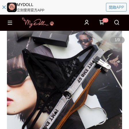
MYDOLL
開啟APP
立刻使用官方APP
0
1
/
9