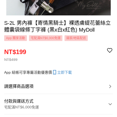
S-2L 男內褲【寄情黑騎士】裸透膚緹花蕾絲立
體囊袋線條丁字褲 (黑x白x紅色) MyDoll
App 獨享活動
宅配滿NT$6,000免運
國家/地區配送
NT$199
NT$499
App 結帳可享專屬活動優惠價
立即下載
請選擇商品選項
付款與運送方式
宅配滿NT$6,000免運
付款方式