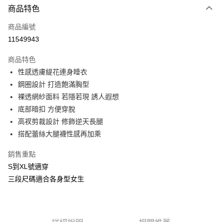
商品特色
信用卡一次付款
商品編號
信用卡分期付款
11549943
3 期 0 利率 每期
NT$426
21家銀行
商品特色
合作金庫商業銀行
第一商業銀行
超商取貨付款
性感透膚緹花連身睡衣
華南商業銀行
彰化商業銀行
鋼圈設計 打造飽滿胸型
LINE Pay
上海商業儲蓄銀行
台北富邦商業銀行
國泰世華商業銀行
兆豐國際商業銀行
裸透網紗面料 若隱若現 誘人遐想
Apple Pay
臺灣中小企業銀行
台中商業銀行
底部暗扣 方便穿脫
匯豐（台灣）商業銀行
華泰商業銀行
高衩剪裁設計 修飾逆天長腿
街口支付
聯邦商業銀行
遠東國際商業銀行
搭配蕾絲大腿襪性感再加乘
元大商業銀行
永豐商業銀行
悠遊付
玉山商業銀行
星展（台灣）商業銀行
銷售重點
台新國際商業銀行
中國信託商業銀行
AFTEE先享後付
S到XL號適穿
台灣樂天信用卡公司
相關說明
三段尺碼適合各身型女生
【關於「AFTEE先享後付」】
ATM付款
AFTEE先享後付是「在收到商品之後才付款」的支付方式。 讓您購物簡單
便利好安心！
貨到付款
１．簡單：不需註冊會員、不需綁卡、不需儲值。
２．便利：只要手機號碼，簡訊認證，即可結帳。