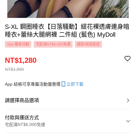
S-XL 鋼圈睡衣【日落騷動】緹花裸透膚連身暗
睡衣+蕾絲大腿網襪 二件組 (藍色) MyDoll
App 獨享活動
宅配滿NT$6,000免運
國家/地區配送
NT$1,280
NT$1,880
App 結帳可享專屬活動優惠價
立即下載
請選擇商品選項
付款與運送方式
宅配滿NT$6,000免運
付款方式