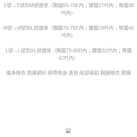
時審查核予不同之上限額度；若仍有額度不足之情形，本公司將視審查結果
S號→S號到M號適穿（胸圍65-70E內；腰圍27吋內；臀圍38
每筆NT$80，滿NT$6,000(含以上)免運費
請求用戶進行身份認證。
吋內）
５．嚴禁一人註冊多個帳號或使用他人資訊註冊。若發現惡意使用之情形，
貨到付款(新竹貨運)
恩沛科技股份有限公司將有權停止該用戶之使用額度並採取法律行動。
每筆NT$120
M號→M號到L號適穿（胸圍70-75E內；腰圍29吋內；臀圍40
吋內）
國家/地區配送
查看運費
L號→L號到XL號適穿（胸圍75-80D內；腰圍31吋內；臀圍
42吋內）
連身睡衣 透膚網紗 綁帶修身 高衩 底部暗釦 鋼圈睡衣 網襪