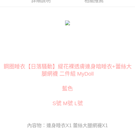
詳細說明
相關推薦
３．安心：先確認商品／服務後，再付款。
運送方式
【「AFTEE先享後付」結帳流程】
全家取貨付款
１．於結帳方式選擇「AFTEE先享後付」後，將跳轉至「AFTEE先享後付」
每筆NT$80
結帳頁面，進行簡訊認證並確認金額後，即可完成結帳。
２．訂單成立數日內，您將收到繳費通知簡訊。
付款後全家取貨
３．收到繳費通知簡訊後14天內，點擊此簡訊中的連結，可透過四大超商／
ATM／網路銀行／等多元方式進行付款，方視為交易完成。
每筆NT$80
※ 請注意：結帳手續完成當下不需立刻繳費，但若您需要取消訂單，請聯絡
購買商品的店家。未經商家同意取消之訂單仍視為有效，需透過AFTEE先享
萊爾富取貨付款
後付繳納相關費用。
每筆NT$120
※ 交易是否成功請以「AFTEE先享後付 」之結帳頁面顯示為準，若有關於
鋼圈睡衣【日落騷動】緹花裸透膚連身暗睡衣+蕾絲大
是否繳費成功／繳費後需取消欲退款等相關疑問，請聯繫「AFTEE先享後付
腿網襪 二件組 MyDoll
客戶支援中心」
https://netprotections.freshdesk.com/support/home
付款後萊爾富取貨
每筆NT$120
【注意事項】
藍色
１．透過由恩沛科技股份有限公司提供之「AFTEE先享後付」服務完成之交
7-11取貨付款
易，需依本服務之必要範圍內提供個人資料，並將交易相關給付款項請求債
權轉讓予恩沛科技股份有限公司。
每筆NT$80
S號 M號 L號
２．關於個人資料處理事宜，請瀏覽以下網址：
https://aftee.tw/terms/#terms3
付款後7-11取貨
３．未成年的使用者請事先徵得法定代理人或監護人之同意方可使用
每筆NT$80
「AFTEE先享後付」，若未經同意申辦者引起之損失，本公司不負相關責
內容物：連身睡衣X1 蕾絲大腿網襪X1
任。
宅配
４．使用「AFTEE先享後付」時，將依據個別帳號之用戶狀況，依本公司即