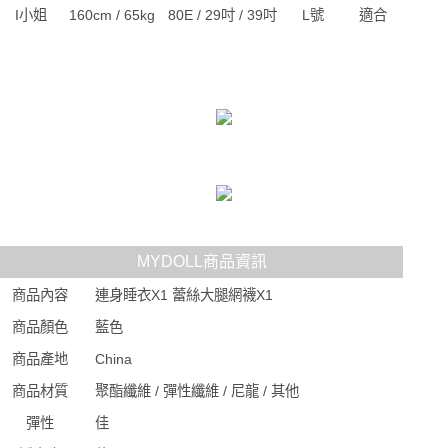
I小姐
160cm / 65kg
80E / 29吋 / 39吋
L號
適合
MYDOLL商品資訊
商品內容
連身睡衣X1 蕾絲大腿網襪X1
商品顏色
藍色
商品產地
China
商品材質
聚酯纖維 / 彈性纖維 / 尼龍 / 其他
彈性
佳