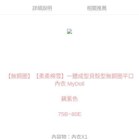
３．安心：先確認商品／服務後，再付款。
運送方式
詳細說明
相關推薦
【「AFTEE先享後付」結帳流程】
全家取貨付款
１．於結帳方式選擇「AFTEE先享後付」後，將跳轉至「AFTEE先享後付」
每筆NT$80
結帳頁面，進行簡訊認證並確認金額後，即可完成結帳。
２．訂單成立數日內，您將收到繳費通知簡訊。
付款後全家取貨
３．收到繳費通知簡訊後14天內，點擊此簡訊中的連結，可透過四大超商／
ATM／網路銀行／等多元方式進行付款，方視為交易完成。
每筆NT$80
※ 請注意：結帳手續完成當下不需立刻繳費，但若您需要取消訂單，請聯絡
購買商品的店家。未經商家同意取消之訂單仍視為有效，需透過AFTEE先享
萊爾富取貨付款
後付繳納相關費用。
每筆NT$120
※ 交易是否成功請以「AFTEE先享後付 」之結帳頁面顯示為準，若有關於
是否繳費成功／繳費後需取消欲退款等相關疑問，請聯繫「AFTEE先享後付
【無鋼圈】【柔柔棉雪】一體成型貝殼型無鋼圈平口
客戶支援中心」
https://netprotections.freshdesk.com/support/home
付款後萊爾富取貨
內衣 MyDoll
每筆NT$120
【注意事項】
１．透過由恩沛科技股份有限公司提供之「AFTEE先享後付」服務完成之交
7-11取貨付款
藕紫色
易，需依本服務之必要範圍內提供個人資料，並將交易相關給付款項請求債
權轉讓予恩沛科技股份有限公司。
每筆NT$80
２．關於個人資料處理事宜，請瀏覽以下網址：
75B~80E
https://aftee.tw/terms/#terms3
付款後7-11取貨
３．未成年的使用者請事先徵得法定代理人或監護人之同意方可使用
每筆NT$80
「AFTEE先享後付」，若未經同意申辦者引起之損失，本公司不負相關責
任。
宅配
內容物：內衣X1
４．使用「AFTEE先享後付」時，將依據個別帳號之用戶狀況，依本公司即