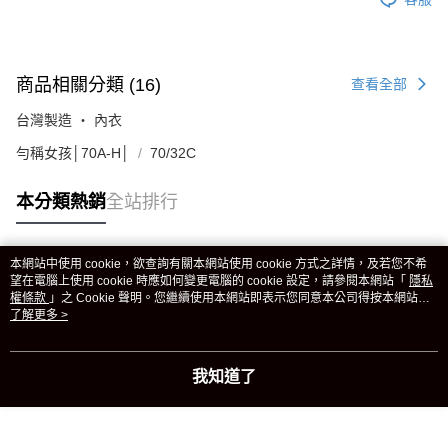
商品相關分類 (16)
查看全部
台灣製造 ‧ 內衣
勻稱女孩│70A-H│
70/32C
本分類熱銷
全站排行
本網站中使用 cookie，欲查詢有關本網站使用 cookie 方式之詳情，及若您不希
熱門標籤
望在電腦上使用 cookie 時應如何變更電腦的 cookie 設定，請參閱本網站「
隱私
權條款
」之 Cookie 聲明。您繼續使用本網站即表示您同意本公司得按本網站使
用條款之 Cookie 聲明使用 cookie。
了解更多 >
我知道了