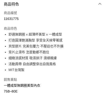
商品特色
信用卡一次付款
商品編號
信用卡分期付款
11631775
3 期 0 利率 每期
NT$393
21家銀行
商品特色
合作金庫商業銀行
第一商業銀行
超商取貨付款
舒適無鋼圈 x 超薄杯美型 x 一體成型
華南商業銀行
彰化商業銀行
打造圓渾飽滿胸型 享受全天候零著感
LINE Pay
上海商業儲蓄銀行
台北富邦商業銀行
國泰世華商業銀行
兆豐國際商業銀行
貝型膠片 完美包覆力 不壓迫也不外擴
Apple Pay
臺灣中小企業銀行
台中商業銀行
背片止滑布 怎麼動都不跑位
匯豐（台灣）商業銀行
華泰商業銀行
細緻涼感材質 吸濕排汗 滑順親膚
街口支付
聯邦商業銀行
遠東國際商業銀行
活動肩帶 自由調整穿出自我風格
元大商業銀行
永豐商業銀行
悠遊付
MIT台灣製
玉山商業銀行
星展（台灣）商業銀行
台新國際商業銀行
中國信託商業銀行
AFTEE先享後付
銷售重點
台灣樂天信用卡公司
相關說明
一體成型無鋼圈美型內衣
【關於「AFTEE先享後付」】
ATM付款
75B~80E
AFTEE先享後付是「在收到商品之後才付款」的支付方式。 讓您購物簡單
便利好安心！
貨到付款
１．簡單：不需註冊會員、不需綁卡、不需儲值。
２．便利：只要手機號碼，簡訊認證，即可結帳。