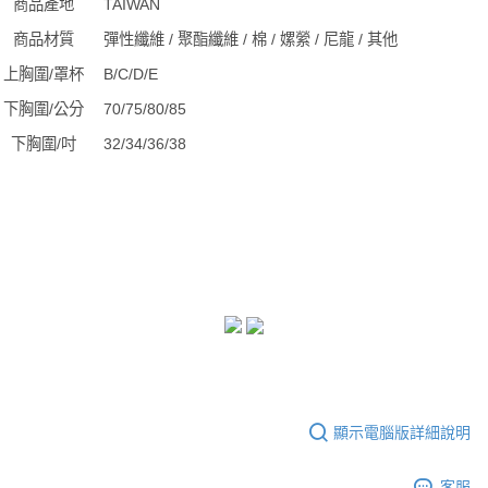
商品產地
TAIWAN
商品材質
彈性纖維 / 聚酯纖維 / 棉 / 嫘縈 / 尼龍 / 其他
上胸圍/罩杯
B/C/D/E
下胸圍/公分
70/75/80/85
下胸圍/吋
32/34/36/38
顯示電腦版詳細說明
客服