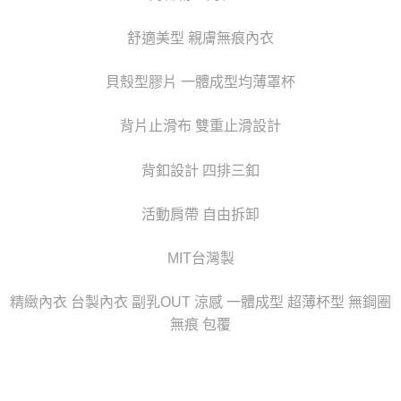
時審查核予不同之上限額度；若仍有額度不足之情形，本公司將視審查結果
每筆NT$80，滿NT$6,000(含以上)免運費
請求用戶進行身份認證。
舒適美型 親膚無痕內衣
５．嚴禁一人註冊多個帳號或使用他人資訊註冊。若發現惡意使用之情形，
貨到付款(新竹貨運)
恩沛科技股份有限公司將有權停止該用戶之使用額度並採取法律行動。
每筆NT$120
貝殼型膠片 一體成型均薄罩杯
國家/地區配送
查看運費
背片止滑布 雙重止滑設計
背釦設計 四排三釦
活動肩帶 自由拆卸
MIT台灣製
精緻內衣 台製內衣 副乳OUT 涼感 一體成型 超薄杯型 無鋼圈
無痕 包覆