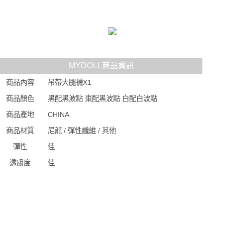
MYDOLL商品資訊
商品內容
吊帶大腿襪X1
商品顏色
黑配黑波點 棗配黑波點 白配白波點
商品產地
CHINA
商品材質
尼龍 / 彈性纖維 / 其他
彈性
佳
透膚度
佳