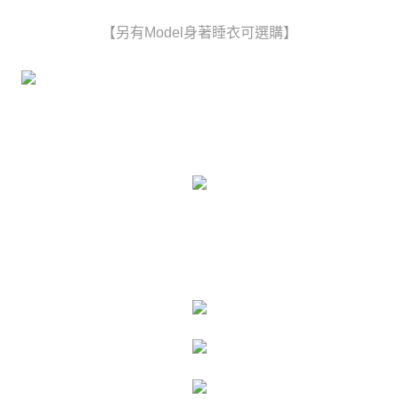
時審查核予不同之上限額度；若仍有額度不足之情形，本公司將視審查結果
每筆NT$80，滿NT$6,000(含以上)免運費
請求用戶進行身份認證。
【另有Model身著睡衣可選購】
５．嚴禁一人註冊多個帳號或使用他人資訊註冊。若發現惡意使用之情形，
貨到付款(新竹貨運)
恩沛科技股份有限公司將有權停止該用戶之使用額度並採取法律行動。
每筆NT$120
國家/地區配送
查看運費