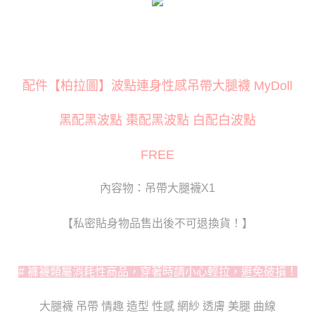
３．安心：先確認商品／服務後，再付款。
運送方式
【「AFTEE先享後付」結帳流程】
全家取貨付款
１．於結帳方式選擇「AFTEE先享後付」後，將跳轉至「AFTEE先享後付」
每筆NT$80
結帳頁面，進行簡訊認證並確認金額後，即可完成結帳。
２．訂單成立數日內，您將收到繳費通知簡訊。
付款後全家取貨
３．收到繳費通知簡訊後14天內，點擊此簡訊中的連結，可透過四大超商／
配件【柏拉圖】波點連身性感吊帶大腿襪 MyDoll
ATM／網路銀行／等多元方式進行付款，方視為交易完成。
每筆NT$80
※ 請注意：結帳手續完成當下不需立刻繳費，但若您需要取消訂單，請聯絡
黑配黑波點 棗配黑波點 白配白波點
購買商品的店家。未經商家同意取消之訂單仍視為有效，需透過AFTEE先享
萊爾富取貨付款
後付繳納相關費用。
每筆NT$120
※ 交易是否成功請以「AFTEE先享後付 」之結帳頁面顯示為準，若有關於
FREE
是否繳費成功／繳費後需取消欲退款等相關疑問，請聯繫「AFTEE先享後付
客戶支援中心」
https://netprotections.freshdesk.com/support/home
付款後萊爾富取貨
內容物：吊帶大腿襪X1
每筆NT$120
【注意事項】
１．透過由恩沛科技股份有限公司提供之「AFTEE先享後付」服務完成之交
7-11取貨付款
【私密貼身物品售出後不可退換貨！】
易，需依本服務之必要範圍內提供個人資料，並將交易相關給付款項請求債
權轉讓予恩沛科技股份有限公司。
每筆NT$80
２．關於個人資料處理事宜，請瀏覽以下網址：
https://aftee.tw/terms/#terms3
付款後7-11取貨
# 褲襪類屬消耗性商品，穿著時請小心輕拉，避免破損！
３．未成年的使用者請事先徵得法定代理人或監護人之同意方可使用
每筆NT$80
「AFTEE先享後付」，若未經同意申辦者引起之損失，本公司不負相關責
任。
大腿襪 吊帶 情趣 造型 性感 網紗 透膚 美腿 曲線
宅配
４．使用「AFTEE先享後付」時，將依據個別帳號之用戶狀況，依本公司即