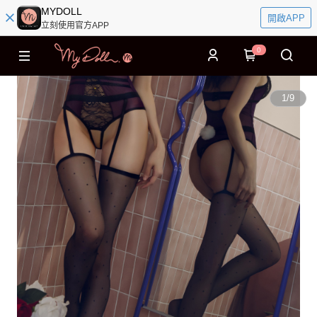
MYDOLL
開啟APP
立刻使用官方APP
0
1
/
9