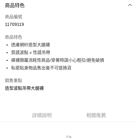
商品特色
信用卡一次付款
商品編號
信用卡分期付款
11709119
3 期 0 利率 每期
NT$93
21家銀行
商品特色
合作金庫商業銀行
第一商業銀行
超商取貨付款
透膚網紗造型大腿襪
華南商業銀行
彰化商業銀行
質感波點 x 性感吊帶
LINE Pay
上海商業儲蓄銀行
台北富邦商業銀行
國泰世華商業銀行
兆豐國際商業銀行
褲襪類屬消耗性商品/穿著時請小心輕拉/避免破損
Apple Pay
臺灣中小企業銀行
台中商業銀行
私密貼身物品售出後不可退換貨
匯豐（台灣）商業銀行
華泰商業銀行
街口支付
聯邦商業銀行
遠東國際商業銀行
銷售重點
元大商業銀行
永豐商業銀行
悠遊付
造型波點吊帶大腿襪
玉山商業銀行
星展（台灣）商業銀行
台新國際商業銀行
中國信託商業銀行
AFTEE先享後付
台灣樂天信用卡公司
相關說明
【關於「AFTEE先享後付」】
詳細說明
相關推薦
ATM付款
AFTEE先享後付是「在收到商品之後才付款」的支付方式。 讓您購物簡單
便利好安心！
貨到付款
１．簡單：不需註冊會員、不需綁卡、不需儲值。
２．便利：只要手機號碼，簡訊認證，即可結帳。