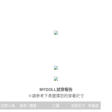
時審查核予不同之上限額度；若仍有額度不足之情形，本公司將視審查結果
每筆NT$80，滿NT$6,000(含以上)免運費
請求用戶進行身份認證。
５．嚴禁一人註冊多個帳號或使用他人資訊註冊。若發現惡意使用之情形，
貨到付款(新竹貨運)
恩沛科技股份有限公司將有權停止該用戶之使用額度並採取法律行動。
每筆NT$120
國家/地區配送
查看運費
MYDOLL試穿報告
※請參考下表選擇您的穿著尺寸
試穿人員
身高 / 體重
三圍
試穿尺寸
穿著感