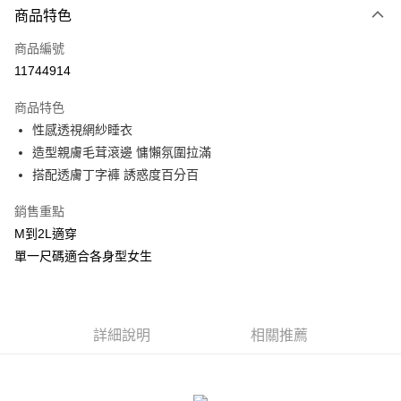
商品特色
信用卡一次付款
商品編號
信用卡分期付款
11744914
3 期 0 利率 每期
NT$193
21家銀行
商品特色
合作金庫商業銀行
第一商業銀行
超商取貨付款
性感透視網紗睡衣
華南商業銀行
彰化商業銀行
造型親膚毛茸滾邊 慵懶氛圍拉滿
LINE Pay
上海商業儲蓄銀行
台北富邦商業銀行
國泰世華商業銀行
兆豐國際商業銀行
搭配透膚丁字褲 誘惑度百分百
Apple Pay
臺灣中小企業銀行
台中商業銀行
銷售重點
匯豐（台灣）商業銀行
華泰商業銀行
街口支付
聯邦商業銀行
遠東國際商業銀行
M到2L適穿
元大商業銀行
永豐商業銀行
悠遊付
單一尺碼適合各身型女生
玉山商業銀行
星展（台灣）商業銀行
台新國際商業銀行
中國信託商業銀行
AFTEE先享後付
台灣樂天信用卡公司
相關說明
【關於「AFTEE先享後付」】
詳細說明
相關推薦
ATM付款
AFTEE先享後付是「在收到商品之後才付款」的支付方式。 讓您購物簡單
便利好安心！
貨到付款
１．簡單：不需註冊會員、不需綁卡、不需儲值。
２．便利：只要手機號碼，簡訊認證，即可結帳。