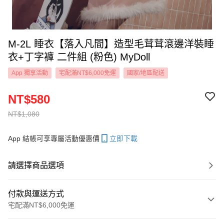
M-2L 睡衣【落入凡間】造型毛茸茸滾邊洋裝睡
衣+丁字褲 二件組 (粉色) MyDoll
App 獨享活動
宅配滿NT$6,000免運
國家/地區配送
NT$580
NT$1,080
App 結帳可享專屬活動優惠價
立即下載
請選擇商品選項
付款與運送方式
宅配滿NT$6,000免運
付款方式