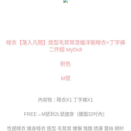
３．安心：先確認商品／服務後，再付款。
運送方式
【「AFTEE先享後付」結帳流程】
全家取貨付款
１．於結帳方式選擇「AFTEE先享後付」後，將跳轉至「AFTEE先享後付」
每筆NT$80
結帳頁面，進行簡訊認證並確認金額後，即可完成結帳。
２．訂單成立數日內，您將收到繳費通知簡訊。
付款後全家取貨
３．收到繳費通知簡訊後14天內，點擊此簡訊中的連結，可透過四大超商／
ATM／網路銀行／等多元方式進行付款，方視為交易完成。
睡衣【落入凡間】造型毛茸茸滾邊洋裝睡衣+丁字褲
每筆NT$80
※ 請注意：結帳手續完成當下不需立刻繳費，但若您需要取消訂單，請聯絡
二件組 MyDoll
購買商品的店家。未經商家同意取消之訂單仍視為有效，需透過AFTEE先享
萊爾富取貨付款
後付繳納相關費用。
每筆NT$120
※ 交易是否成功請以「AFTEE先享後付 」之結帳頁面顯示為準，若有關於
粉色
是否繳費成功／繳費後需取消欲退款等相關疑問，請聯繫「AFTEE先享後付
客戶支援中心」
https://netprotections.freshdesk.com/support/home
付款後萊爾富取貨
M號
每筆NT$120
【注意事項】
１．透過由恩沛科技股份有限公司提供之「AFTEE先享後付」服務完成之交
7-11取貨付款
易，需依本服務之必要範圍內提供個人資料，並將交易相關給付款項請求債
權轉讓予恩沛科技股份有限公司。
每筆NT$80
內容物：睡衣X1 丁字褲X1
２．關於個人資料處理事宜，請瀏覽以下網址：
https://aftee.tw/terms/#terms3
付款後7-11取貨
３．未成年的使用者請事先徵得法定代理人或監護人之同意方可使用
FREE→M號到2L號適穿（腰圍32吋內）
每筆NT$80
「AFTEE先享後付」，若未經同意申辦者引起之損失，本公司不負相關責
任。
宅配
性感睡衣 連身睡衣 造型 毛茸茸 慵懶 情趣 透膚 蕾絲 網紗
４．使用「AFTEE先享後付」時，將依據個別帳號之用戶狀況，依本公司即