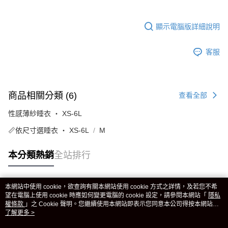
顯示電腦版詳細說明
客服
商品相關分類 (6)
查看全部
性感薄紗睡衣 ‧ XS-6L
📏依尺寸選睡衣 ‧ XS-6L
M
本分類熱銷
全站排行
本網站中使用 cookie，欲查詢有關本網站使用 cookie 方式之詳情，及若您不希
熱門標籤
望在電腦上使用 cookie 時應如何變更電腦的 cookie 設定，請參閱本網站「
隱私
權條款
」之 Cookie 聲明。您繼續使用本網站即表示您同意本公司得按本網站使
用條款之 Cookie 聲明使用 cookie。
了解更多 >