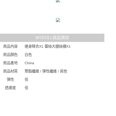
MYDOLL商品資訊
商品內容
連身睡衣X1 蕾絲大腿絲襪X1
商品顏色
白色
商品產地
China
商品材質
聚酯纖維 / 彈性纖維 / 其他
彈性
佳
透膚度
佳