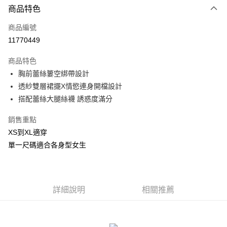
商品特色
信用卡一次付款
商品編號
信用卡分期付款
11770449
3 期 0 利率 每期
NT$240
21家銀行
商品特色
合作金庫商業銀行
第一商業銀行
超商取貨付款
胸前蕾絲簍空綁帶設計
華南商業銀行
彰化商業銀行
透紗雙層裙擺X情慾連身開檔設計
LINE Pay
上海商業儲蓄銀行
台北富邦商業銀行
國泰世華商業銀行
兆豐國際商業銀行
搭配蕾絲大腿絲襪 誘惑度滿分
Apple Pay
臺灣中小企業銀行
台中商業銀行
銷售重點
匯豐（台灣）商業銀行
華泰商業銀行
街口支付
聯邦商業銀行
遠東國際商業銀行
XS到XL適穿
元大商業銀行
永豐商業銀行
悠遊付
單一尺碼適合各身型女生
玉山商業銀行
星展（台灣）商業銀行
台新國際商業銀行
中國信託商業銀行
AFTEE先享後付
台灣樂天信用卡公司
相關說明
【關於「AFTEE先享後付」】
詳細說明
相關推薦
ATM付款
AFTEE先享後付是「在收到商品之後才付款」的支付方式。 讓您購物簡單
便利好安心！
貨到付款
１．簡單：不需註冊會員、不需綁卡、不需儲值。
２．便利：只要手機號碼，簡訊認證，即可結帳。