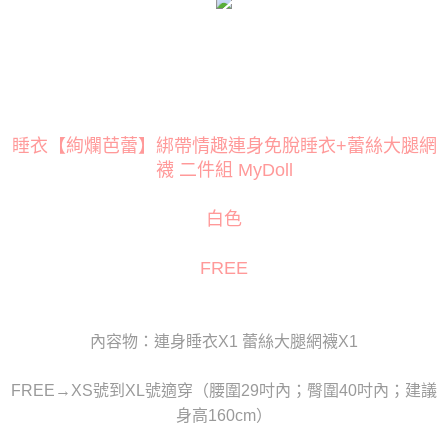
３．安心：先確認商品／服務後，再付款。
運送方式
【「AFTEE先享後付」結帳流程】
全家取貨付款
１．於結帳方式選擇「AFTEE先享後付」後，將跳轉至「AFTEE先享後付」
每筆NT$80
結帳頁面，進行簡訊認證並確認金額後，即可完成結帳。
２．訂單成立數日內，您將收到繳費通知簡訊。
付款後全家取貨
３．收到繳費通知簡訊後14天內，點擊此簡訊中的連結，可透過四大超商／
ATM／網路銀行／等多元方式進行付款，方視為交易完成。
睡衣【絢爛芭蕾】綁帶情趣連身免脫睡衣+蕾絲大腿網
每筆NT$80
※ 請注意：結帳手續完成當下不需立刻繳費，但若您需要取消訂單，請聯絡
襪 二件組 MyDoll
購買商品的店家。未經商家同意取消之訂單仍視為有效，需透過AFTEE先享
萊爾富取貨付款
後付繳納相關費用。
每筆NT$120
※ 交易是否成功請以「AFTEE先享後付 」之結帳頁面顯示為準，若有關於
白色
是否繳費成功／繳費後需取消欲退款等相關疑問，請聯繫「AFTEE先享後付
客戶支援中心」
https://netprotections.freshdesk.com/support/home
付款後萊爾富取貨
FREE
每筆NT$120
【注意事項】
１．透過由恩沛科技股份有限公司提供之「AFTEE先享後付」服務完成之交
7-11取貨付款
易，需依本服務之必要範圍內提供個人資料，並將交易相關給付款項請求債
權轉讓予恩沛科技股份有限公司。
每筆NT$80
內容物：連身睡衣X1 蕾絲大腿網襪X1
２．關於個人資料處理事宜，請瀏覽以下網址：
https://aftee.tw/terms/#terms3
付款後7-11取貨
３．未成年的使用者請事先徵得法定代理人或監護人之同意方可使用
FREE→XS號到XL號適穿（腰圍29吋內；臀圍40吋內；建議
每筆NT$80
「AFTEE先享後付」，若未經同意申辦者引起之損失，本公司不負相關責
身高160cm）
任。
宅配
４．使用「AFTEE先享後付」時，將依據個別帳號之用戶狀況，依本公司即