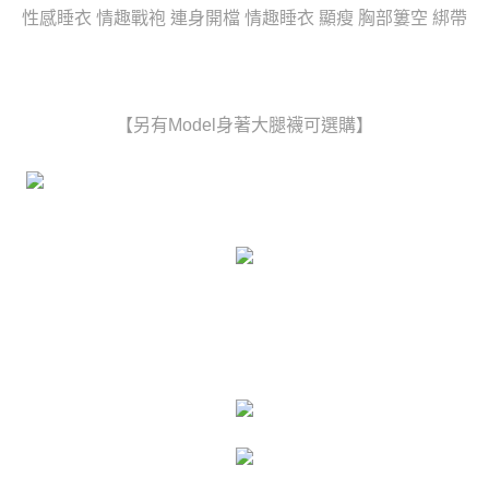
時審查核予不同之上限額度；若仍有額度不足之情形，本公司將視審查結果
性感睡衣 情趣戰袍 連身開檔 情趣睡衣 顯瘦 胸部簍空 綁帶
每筆NT$80，滿NT$6,000(含以上)免運費
請求用戶進行身份認證。
５．嚴禁一人註冊多個帳號或使用他人資訊註冊。若發現惡意使用之情形，
貨到付款(新竹貨運)
恩沛科技股份有限公司將有權停止該用戶之使用額度並採取法律行動。
每筆NT$120
【另有Model身著大腿襪可選購】
國家/地區配送
查看運費