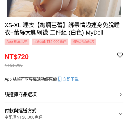
XS-XL 睡衣【絢爛芭蕾】綁帶情趣連身免脫睡
衣+蕾絲大腿網襪 二件組 (白色) MyDoll
App 獨享活動
宅配滿NT$6,000免運
國家/地區配送
NT$720
NT$1,080
App 結帳可享專屬活動優惠價
立即下載
請選擇商品選項
付款與運送方式
宅配滿NT$6,000免運
付款方式