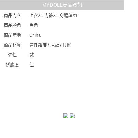
MYDOLL商品資訊
商品內容
上衣X1 內褲X1 身體鍊X1
商品顏色
黑色
商品產地
China
商品材質
彈性纖維 / 尼龍 / 其他
彈性
微
透膚度
佳