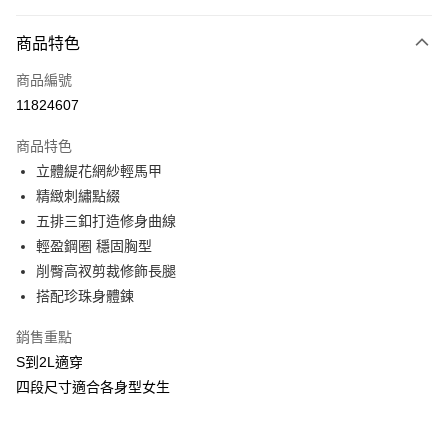
付款方式
商品特色
信用卡一次付款
商品編號
信用卡分期付款
11824607
3 期 0 利率 每期
NT$326
21家銀行
商品特色
合作金庫商業銀行
第一商業銀行
超商取貨付款
立體緹花網紗輕馬甲
華南商業銀行
彰化商業銀行
精緻刺繡點綴
LINE Pay
上海商業儲蓄銀行
台北富邦商業銀行
國泰世華商業銀行
兆豐國際商業銀行
五排三釦打造修身曲線
Apple Pay
臺灣中小企業銀行
台中商業銀行
輕盈鋼圈 穩固胸型
匯豐（台灣）商業銀行
華泰商業銀行
削臀高衩剪裁修飾長腿
街口支付
聯邦商業銀行
遠東國際商業銀行
搭配珍珠身體鍊
元大商業銀行
永豐商業銀行
悠遊付
玉山商業銀行
星展（台灣）商業銀行
銷售重點
台新國際商業銀行
中國信託商業銀行
AFTEE先享後付
S到2L適穿
台灣樂天信用卡公司
相關說明
四段尺寸適合各身型女生
【關於「AFTEE先享後付」】
ATM付款
AFTEE先享後付是「在收到商品之後才付款」的支付方式。 讓您購物簡單
便利好安心！
貨到付款