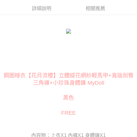
１．簡單：不需註冊會員、不需綁卡、不需儲值。
２．便利：只要手機號碼，簡訊認證，即可結帳。
詳細說明
相關推薦
３．安心：先確認商品／服務後，再付款。
運送方式
【「AFTEE先享後付」結帳流程】
全家取貨付款
１．於結帳方式選擇「AFTEE先享後付」後，將跳轉至「AFTEE先享後付」
每筆NT$80
結帳頁面，進行簡訊認證並確認金額後，即可完成結帳。
２．訂單成立數日內，您將收到繳費通知簡訊。
付款後全家取貨
３．收到繳費通知簡訊後14天內，點擊此簡訊中的連結，可透過四大超商／
ATM／網路銀行／等多元方式進行付款，方視為交易完成。
每筆NT$80
※ 請注意：結帳手續完成當下不需立刻繳費，但若您需要取消訂單，請聯絡
購買商品的店家。未經商家同意取消之訂單仍視為有效，需透過AFTEE先享
萊爾富取貨付款
後付繳納相關費用。
每筆NT$120
※ 交易是否成功請以「AFTEE先享後付 」之結帳頁面顯示為準，若有關於
鋼圈睡衣【花月流櫻】立體緹花網紗輕馬甲+寬版削臀
是否繳費成功／繳費後需取消欲退款等相關疑問，請聯繫「AFTEE先享後付
三角褲+小珍珠身體鍊 MyDoll
客戶支援中心」
https://netprotections.freshdesk.com/support/home
付款後萊爾富取貨
每筆NT$120
【注意事項】
黑色
１．透過由恩沛科技股份有限公司提供之「AFTEE先享後付」服務完成之交
7-11取貨付款
易，需依本服務之必要範圍內提供個人資料，並將交易相關給付款項請求債
權轉讓予恩沛科技股份有限公司。
每筆NT$80
FREE
２．關於個人資料處理事宜，請瀏覽以下網址：
https://aftee.tw/terms/#terms3
付款後7-11取貨
３．未成年的使用者請事先徵得法定代理人或監護人之同意方可使用
每筆NT$80
「AFTEE先享後付」，若未經同意申辦者引起之損失，本公司不負相關責
內容物：上衣X1 內褲X1 身體鍊X1