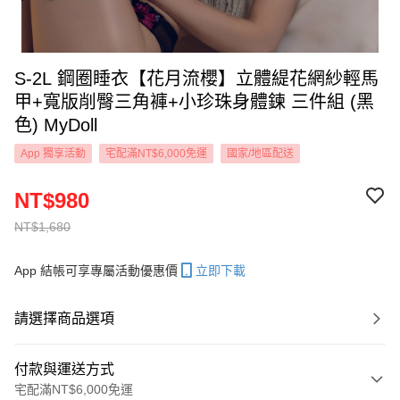
S-2L 鋼圈睡衣【花月流櫻】立體緹花網紗輕馬
甲+寬版削臀三角褲+小珍珠身體鍊 三件組 (黑
色) MyDoll
App 獨享活動
宅配滿NT$6,000免運
國家/地區配送
NT$980
NT$1,680
App 結帳可享專屬活動優惠價
立即下載
請選擇商品選項
付款與運送方式
宅配滿NT$6,000免運