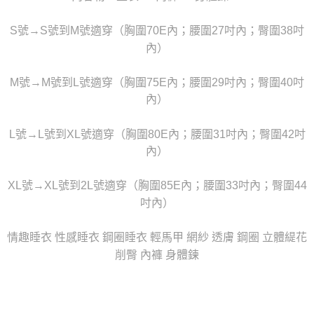
任。
宅配
４．使用「AFTEE先享後付」時，將依據個別帳號之用戶狀況，依本公司即
時審查核予不同之上限額度；若仍有額度不足之情形，本公司將視審查結果
S號→S號到M號適穿（胸圍70E內；腰圍27吋內；臀圍38吋
每筆NT$80，滿NT$6,000(含以上)免運費
請求用戶進行身份認證。
內）
５．嚴禁一人註冊多個帳號或使用他人資訊註冊。若發現惡意使用之情形，
貨到付款(新竹貨運)
恩沛科技股份有限公司將有權停止該用戶之使用額度並採取法律行動。
每筆NT$120
M號→M號到L號適穿（胸圍75E內；腰圍29吋內；臀圍40吋
內）
國家/地區配送
查看運費
L號→L號到XL號適穿（胸圍80E內；腰圍31吋內；臀圍42吋
內）
XL號→XL號到2L號適穿（胸圍85E內；腰圍33吋內；臀圍44
吋內）
情趣睡衣 性感睡衣 鋼圈睡衣 輕馬甲 網紗 透膚 鋼圈 立體緹花
削臀 內褲 身體鍊