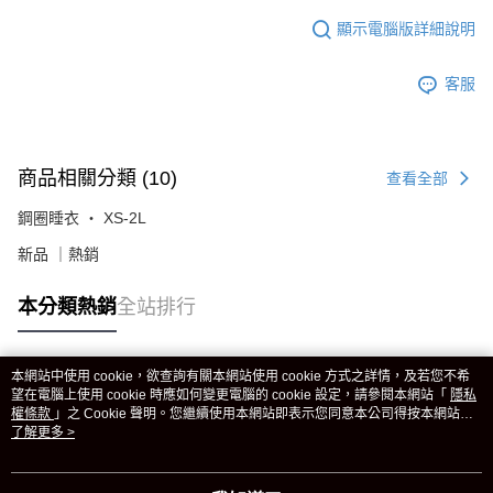
顯示電腦版詳細說明
客服
商品相關分類 (10)
查看全部
鋼圈睡衣 ‧ XS-2L
新品 ｜熱銷
本分類熱銷
全站排行
本網站中使用 cookie，欲查詢有關本網站使用 cookie 方式之詳情，及若您不希
熱門標籤
望在電腦上使用 cookie 時應如何變更電腦的 cookie 設定，請參閱本網站「
隱私
權條款
」之 Cookie 聲明。您繼續使用本網站即表示您同意本公司得按本網站使
用條款之 Cookie 聲明使用 cookie。
了解更多 >