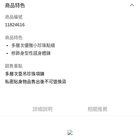
商品特色
信用卡一次付款
商品編號
信用卡分期付款
11824616
3 期 0 利率 每期
NT$73
21家銀行
商品特色
合作金庫商業銀行
第一商業銀行
超商取貨付款
多層次優雅小珍珠點綴
華南商業銀行
彰化商業銀行
修飾身型性感身體鍊
LINE Pay
上海商業儲蓄銀行
台北富邦商業銀行
國泰世華商業銀行
兆豐國際商業銀行
Apple Pay
銷售重點
臺灣中小企業銀行
台中商業銀行
多層次垂吊珍珠項鍊
匯豐（台灣）商業銀行
華泰商業銀行
街口支付
聯邦商業銀行
遠東國際商業銀行
私密貼身物品售出後不可退換貨
元大商業銀行
永豐商業銀行
悠遊付
玉山商業銀行
星展（台灣）商業銀行
台新國際商業銀行
中國信託商業銀行
AFTEE先享後付
台灣樂天信用卡公司
相關說明
詳細說明
相關推薦
【關於「AFTEE先享後付」】
ATM付款
AFTEE先享後付是「在收到商品之後才付款」的支付方式。 讓您購物簡單
便利好安心！
貨到付款
１．簡單：不需註冊會員、不需綁卡、不需儲值。
２．便利：只要手機號碼，簡訊認證，即可結帳。