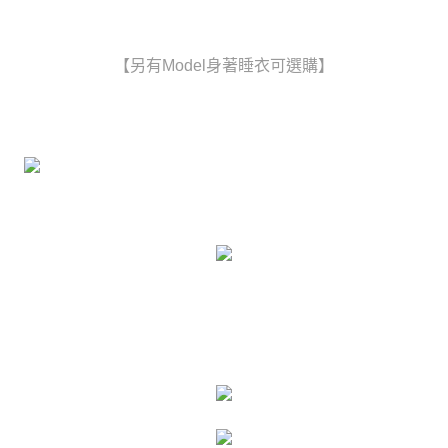
時審查核予不同之上限額度；若仍有額度不足之情形，本公司將視審查結果
每筆NT$80，滿NT$6,000(含以上)免運費
請求用戶進行身份認證。
５．嚴禁一人註冊多個帳號或使用他人資訊註冊。若發現惡意使用之情形，
貨到付款(新竹貨運)
【另有Model身著睡衣可選購】
恩沛科技股份有限公司將有權停止該用戶之使用額度並採取法律行動。
每筆NT$120
國家/地區配送
查看運費