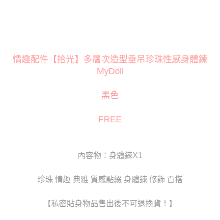
３．安心：先確認商品／服務後，再付款。
運送方式
【「AFTEE先享後付」結帳流程】
全家取貨付款
１．於結帳方式選擇「AFTEE先享後付」後，將跳轉至「AFTEE先享後付」
每筆NT$80
結帳頁面，進行簡訊認證並確認金額後，即可完成結帳。
２．訂單成立數日內，您將收到繳費通知簡訊。
付款後全家取貨
情趣配件【拾光】多層次造型垂吊珍珠性感身體鍊
３．收到繳費通知簡訊後14天內，點擊此簡訊中的連結，可透過四大超商／
ATM／網路銀行／等多元方式進行付款，方視為交易完成。
MyDoll
每筆NT$80
※ 請注意：結帳手續完成當下不需立刻繳費，但若您需要取消訂單，請聯絡
購買商品的店家。未經商家同意取消之訂單仍視為有效，需透過AFTEE先享
萊爾富取貨付款
後付繳納相關費用。
黑色
每筆NT$120
※ 交易是否成功請以「AFTEE先享後付 」之結帳頁面顯示為準，若有關於
是否繳費成功／繳費後需取消欲退款等相關疑問，請聯繫「AFTEE先享後付
FREE
客戶支援中心」
https://netprotections.freshdesk.com/support/home
付款後萊爾富取貨
每筆NT$120
【注意事項】
１．透過由恩沛科技股份有限公司提供之「AFTEE先享後付」服務完成之交
7-11取貨付款
內容物：身體鍊X1
易，需依本服務之必要範圍內提供個人資料，並將交易相關給付款項請求債
權轉讓予恩沛科技股份有限公司。
每筆NT$80
２．關於個人資料處理事宜，請瀏覽以下網址：
珍珠 情趣 典雅 質感點綴 身體鍊 修飾 百搭
https://aftee.tw/terms/#terms3
付款後7-11取貨
３．未成年的使用者請事先徵得法定代理人或監護人之同意方可使用
每筆NT$80
「AFTEE先享後付」，若未經同意申辦者引起之損失，本公司不負相關責
【私密貼身物品售出後不可退換貨！】
任。
宅配
４．使用「AFTEE先享後付」時，將依據個別帳號之用戶狀況，依本公司即