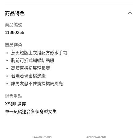
付款方式
商品特色
信用卡一次付款
商品編號
信用卡分期付款
11880255
3 期 0 利率 每期
NT$226
21家銀行
商品特色
合作金庫商業銀行
第一商業銀行
超商取貨付款
惹火短版上衣搭配方形水手領
華南商業銀行
彰化商業銀行
胸前可拆式蝴蝶結點綴
LINE Pay
上海商業儲蓄銀行
台北富邦商業銀行
國泰世華商業銀行
兆豐國際商業銀行
高腰百褶裙展現長腿
Apple Pay
臺灣中小企業銀行
台中商業銀行
若隱若現蜜桃邊緣
匯豐（台灣）商業銀行
華泰商業銀行
讓男友忍不住窺探裙底風光
街口支付
聯邦商業銀行
遠東國際商業銀行
元大商業銀行
永豐商業銀行
悠遊付
銷售重點
玉山商業銀行
星展（台灣）商業銀行
XS到L適穿
台新國際商業銀行
中國信託商業銀行
AFTEE先享後付
單一尺碼適合各個身型女生
台灣樂天信用卡公司
相關說明
【關於「AFTEE先享後付」】
ATM付款
AFTEE先享後付是「在收到商品之後才付款」的支付方式。 讓您購物簡單
便利好安心！
貨到付款