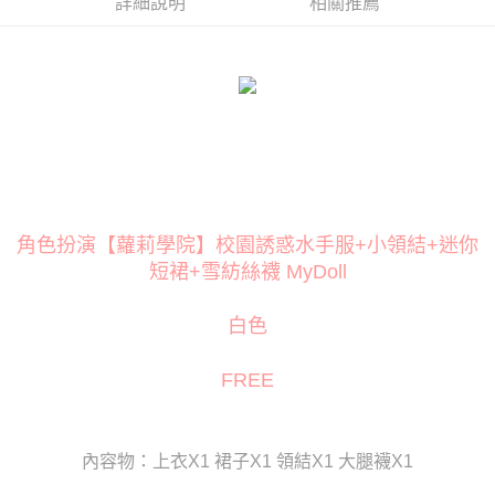
１．簡單：不需註冊會員、不需綁卡、不需儲值。
詳細說明
相關推薦
２．便利：只要手機號碼，簡訊認證，即可結帳。
３．安心：先確認商品／服務後，再付款。
運送方式
【「AFTEE先享後付」結帳流程】
全家取貨付款
１．於結帳方式選擇「AFTEE先享後付」後，將跳轉至「AFTEE先享後付」
每筆NT$80
結帳頁面，進行簡訊認證並確認金額後，即可完成結帳。
２．訂單成立數日內，您將收到繳費通知簡訊。
付款後全家取貨
３．收到繳費通知簡訊後14天內，點擊此簡訊中的連結，可透過四大超商／
ATM／網路銀行／等多元方式進行付款，方視為交易完成。
每筆NT$80
※ 請注意：結帳手續完成當下不需立刻繳費，但若您需要取消訂單，請聯絡
購買商品的店家。未經商家同意取消之訂單仍視為有效，需透過AFTEE先享
萊爾富取貨付款
後付繳納相關費用。
角色扮演【蘿莉學院】校園誘惑水手服+小領結+迷你
每筆NT$120
※ 交易是否成功請以「AFTEE先享後付 」之結帳頁面顯示為準，若有關於
短裙+雪紡絲襪 MyDoll
是否繳費成功／繳費後需取消欲退款等相關疑問，請聯繫「AFTEE先享後付
客戶支援中心」
https://netprotections.freshdesk.com/support/home
付款後萊爾富取貨
白色
每筆NT$120
【注意事項】
１．透過由恩沛科技股份有限公司提供之「AFTEE先享後付」服務完成之交
7-11取貨付款
FREE
易，需依本服務之必要範圍內提供個人資料，並將交易相關給付款項請求債
權轉讓予恩沛科技股份有限公司。
每筆NT$80
２．關於個人資料處理事宜，請瀏覽以下網址：
https://aftee.tw/terms/#terms3
付款後7-11取貨
３．未成年的使用者請事先徵得法定代理人或監護人之同意方可使用
內容物：上衣X1 裙子X1 領結X1 大腿襪X1
每筆NT$80
「AFTEE先享後付」，若未經同意申辦者引起之損失，本公司不負相關責