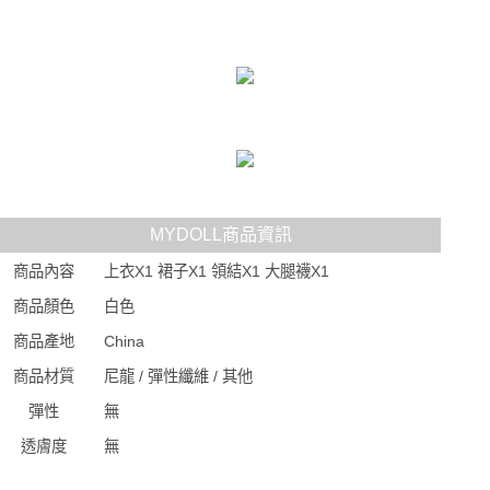
MYDOLL商品資訊
商品內容
上衣X1 裙子X1 領結X1 大腿襪X1
商品顏色
白色
商品產地
China
商品材質
尼龍 / 彈性纖維 / 其他
彈性
無
透膚度
無