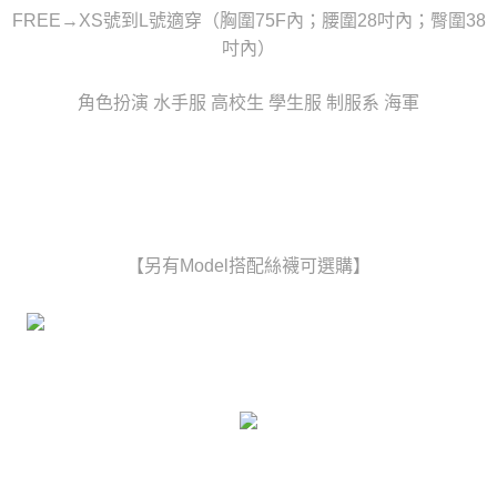
任。
宅配
FREE→XS號到L號適穿（胸圍75F內；腰圍28吋內；臀圍38
４．使用「AFTEE先享後付」時，將依據個別帳號之用戶狀況，依本公司即
時審查核予不同之上限額度；若仍有額度不足之情形，本公司將視審查結果
吋內）
每筆NT$80，滿NT$6,000(含以上)免運費
請求用戶進行身份認證。
５．嚴禁一人註冊多個帳號或使用他人資訊註冊。若發現惡意使用之情形，
貨到付款(新竹貨運)
角色扮演 水手服 高校生 學生服 制服系 海軍
恩沛科技股份有限公司將有權停止該用戶之使用額度並採取法律行動。
每筆NT$120
國家/地區配送
查看運費
【另有Model搭配絲襪可選購】