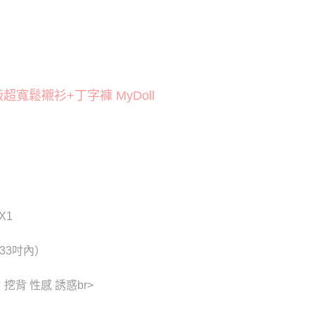
0
的店家。未經商家同意取消之訂單仍視為有效，需透過AFTEE
睡衣 ‧ XS-6L
XL
繳納相關費用。
貨付款
否成功請以「AFTEE先享後付 」之結帳頁面顯示為準，若有關於
挑逗愛愛系列
裸膚透肌炙熱款
功／繳費後需取消欲退款等相關疑問，請聯繫「AFTEE先享後
20
援中心」
https://netprotections.freshdesk.com/support/home
爾富取貨
項】
20
鬆襯衫+丁字褲 MyDoll
恩沛科技股份有限公司提供之「AFTEE先享後付」服務完成之
依本服務之必要範圍內提供個人資料，並將交易相關給付款項請
付款
讓予恩沛科技股份有限公司。
個人資料處理事宜，請瀏覽以下網址：
0
ee.tw/terms/#terms3
年的使用者請事先徵得法定代理人或監護人之同意方可使用
1取貨
E先享後付」，若未經同意申辦者引起之損失，本公司不負相關責
0
AFTEE先享後付」時，將依據個別帳號之用戶狀況，依本公司
核予不同之上限額度；若仍有額度不足之情形，本公司將視審查
X1
用戶進行身份認證。
0，滿NT$6,000(含以上)免運費
一人註冊多個帳號或使用他人資訊註冊。若發現惡意使用之情
科技股份有限公司將有權停止該用戶之使用額度並採取法律行
33吋內）
新竹貨運)
20
挖背 性感 誘惑br>
配送
查看運費