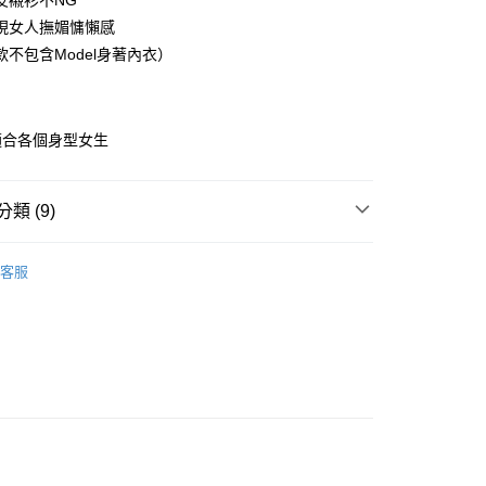
友襯衫不NG
業儲蓄銀行
台北富邦商業銀行
現女人撫媚慵懶感
華商業銀行
兆豐國際商業銀行
款不包含Model身著內衣）
小企業銀行
台中商業銀行
台灣）商業銀行
華泰商業銀行
業銀行
遠東國際商業銀行
業銀行
永豐商業銀行
適合各個身型女生
業銀行
星展（台灣）商業銀行
際商業銀行
中國信託商業銀行
享後付
天信用卡公司
類 (9)
FTEE先享後付」】
先享後付是「在收到商品之後才付款」的支付方式。 讓您購物簡單
 ‧ XS-6L
心！
客服
：不需註冊會員、不需綁卡、不需儲值。
銷
：只要手機號碼，簡訊認證，即可結帳。
：先確認商品／服務後，再付款。
 ‧ XS-6L
睡衣 ‧ XS-6L
EE先享後付」結帳流程】
XS-S
方式選擇「AFTEE先享後付」後，將跳轉至「AFTEE先享後
付款
睡衣 ‧ XS-6L
M
頁面，進行簡訊認證並確認金額後，即可完成結帳。
0
成立數日內，您將收到繳費通知簡訊。
睡衣 ‧ XS-6L
L
費通知簡訊後14天內，點擊此簡訊中的連結，可透過四大超商
網路銀行／等多元方式進行付款，方視為交易完成。
家取貨
睡衣 ‧ XS-6L
2L
：結帳手續完成當下不需立刻繳費，但若您需要取消訂單，請聯