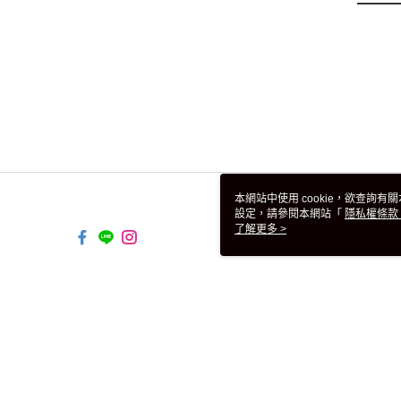
本網站中使用 cookie，欲查詢有關
設定，請參閱本網站「
隱私權條款
使用 cookie。
了解更多 >
TW-MWG1-67-169 Web2.0 Defaul
© 2026 by 美泱有限公司