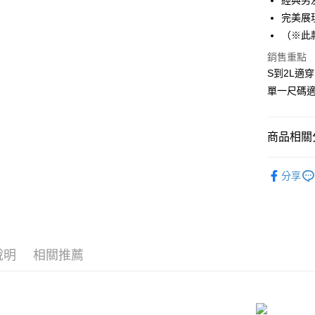
經典男
LINE Pay
上海商
完美展
國泰世
（※此
Apple Pay
臺灣中
匯豐（
銷售重點
街口支付
聯邦商
S到2L適穿
元大商
悠遊付
單一尺碼
玉山商
台新國
AFTEE先
台灣樂
相關說明
商品相關分
【關於「A
ATM付款
AFTEE
角色扮演造型
便利好安
分享
貨到付款
１．簡單
新品 ｜熱
２．便利
３．安心
性感薄紗睡衣
運送方式
📏依尺寸選
【「AFT
１．於結帳
全家取貨
說明
相關推薦
📏依尺寸選
付」結帳
每筆NT$8
２．訂單
📏依尺寸選
３．收到繳
／ATM／
付款後全
📏依尺寸選
※ 請注意