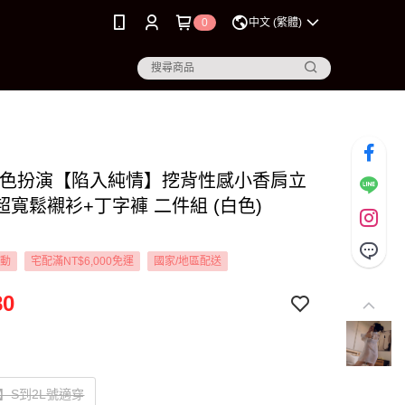
0
中文 (繁體)
L 角色扮演【陷入純情】挖背性感小香肩立
超寬鬆襯衫+丁字褲 二件組 (白色)
活動
宅配滿NT$6,000免運
國家/地區配送
80
】S到2L號適穿