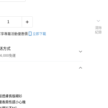
清除
紀錄
帳可享專屬活動優惠價
立即下載
送方式
6,000免運
次付款
期付款
0 利率 每期
NT$226
21家銀行
鬆透膚長版襯衫
庫商業銀行
第一商業銀行
露香肩性感小心機
付款
業銀行
彰化商業銀行