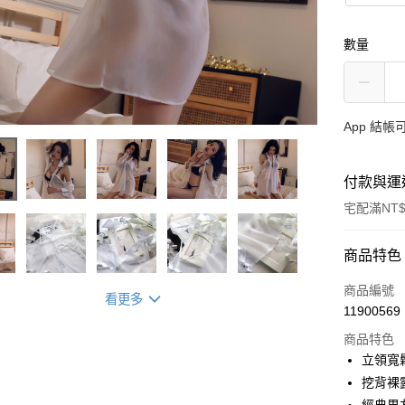
數量
App 結
付款與運
宅配滿NT$
付款方式
商品特色
信用卡一
商品編號
看更多
11900569
信用卡分
商品特色
3 期 
立領寬
合作金
挖背裸
超商取貨
華南商