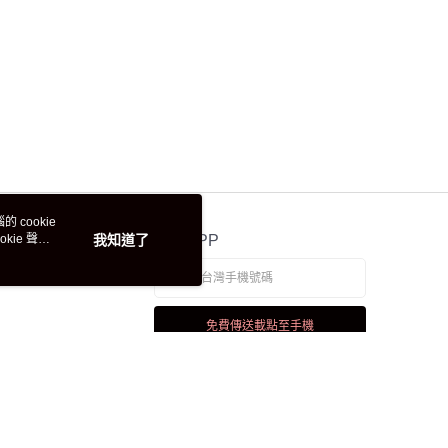
 cookie
kie 聲明
我知道了
官方APP
免費傳送載點至手機
若接到可疑電話，請洽詢165反詐騙專線
本站最佳瀏覽環境請使用 Google Chrome、Firefox 或 Edge 以上版本