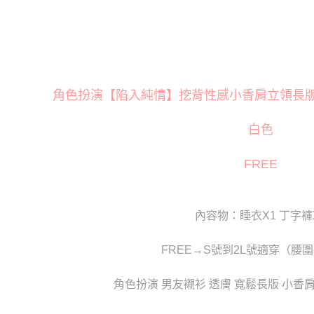
每筆NT$8
絡購買商品
📏依尺寸選
先享後付
萊爾富取
※ 交易是
❤️ 閨房
是否繳費成
每筆NT$1
付客戶支
付款後萊
【注意事
每筆NT$1
角色扮演【陷入純情】挖背性感小香肩立領長版超寬
１．透過由
交易，需
7-11取貨
求債權轉
白色
２．關於
每筆NT$8
https://aft
３．未成
付款後7-1
FREE
「AFTE
每筆NT$8
任。
４．使用「
宅配
即時審查
內容物：睡衣X1 丁字褲
結果請求
每筆NT$8
５．嚴禁
形，恩沛
FREE→S號到2L號適穿（腰圍
貨到付款(
動。
每筆NT$1
角色扮演 男友襯衫 透膚 寬鬆長版 小香肩 
國家/地區