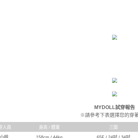
MYDOLL試穿報告
※請參考下表選擇您的穿
穿人員
身高 / 體重
三圍
R小姐
158cm / 44kg
65F / 24吋 / 34吋