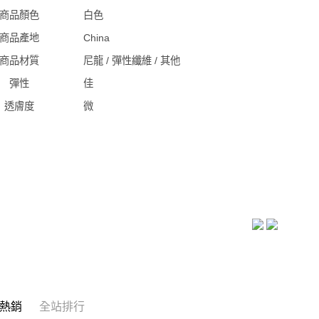
商品顏色
白色
商品產地
China
商品材質
尼龍 / 彈性纖維 / 其他
彈性
佳
透膚度
微
熱銷
全站排行