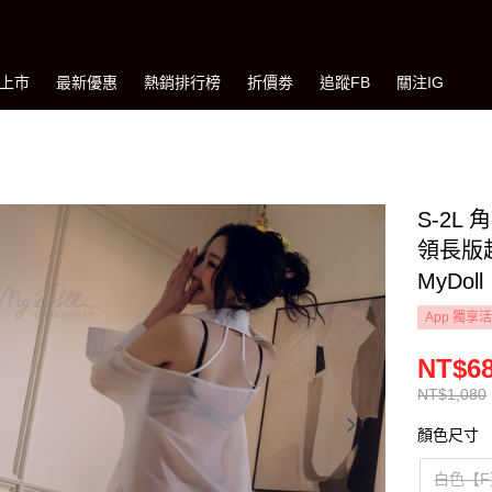
上市
最新優惠
熱銷排行榜
折價劵
追蹤FB
關注IG
S-2
領長版
MyDoll
App 獨享
NT$6
NT$1,080
顏色尺寸
白色【F